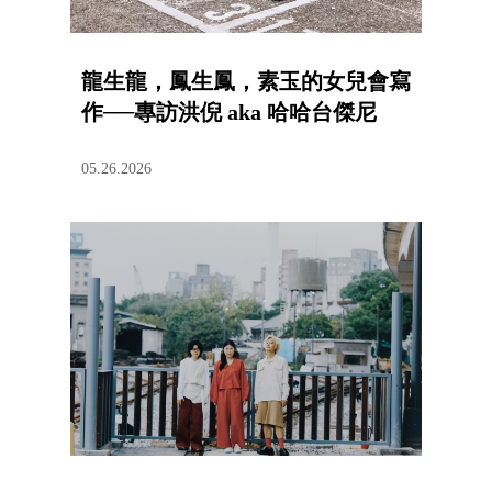
龍生龍，鳳生鳳，素玉的女兒會寫
作──專訪洪倪 aka 哈哈台傑尼
05.26.2026