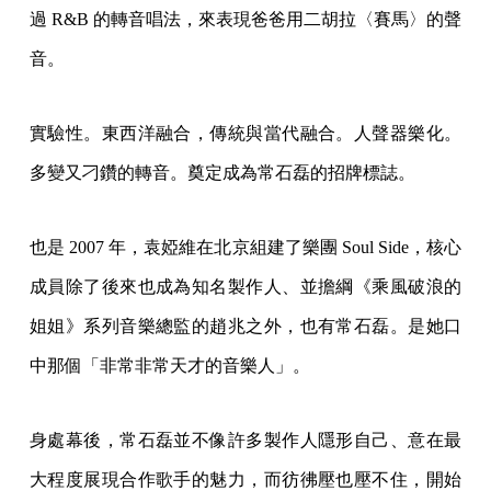
過 R&B 的轉音唱法，來表現爸爸用二胡拉〈賽馬〉的聲
音。
實驗性。東西洋融合，傳統與當代融合。人聲器樂化。
多變又刁鑽的轉音。奠定成為常石磊的招牌標誌。
也是 2007 年，袁婭維在北京組建了樂團 Soul Side，核心
成員除了後來也成為知名製作人、並擔綱《乘風破浪的
姐姐》系列音樂總監的趙兆之外，也有常石磊。是她口
中那個「非常非常天才的音樂人」。
身處幕後，常石磊並不像許多製作人隱形自己、意在最
大程度展現合作歌手的魅力，而彷彿壓也壓不住，開始