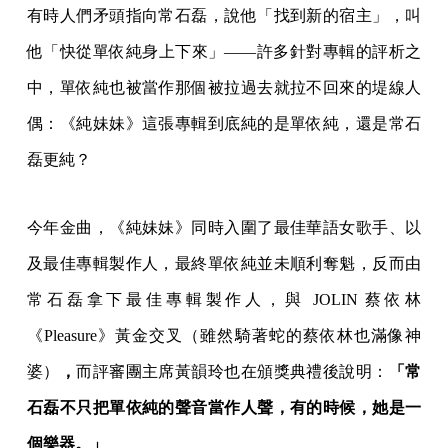
有時人們矛頭指向常石磊，說他「找到新的宿主」，叫
他「快從單依純身上下來」——許多針對專輯的評析之
中，單依純也被當作那個被拉過去就拉不回來的堤線人
偶：《純妹妹》這張專輯到底純的是單依純，還是常石
磊更純？
今年金曲，《純妹妹》同時入圍了最佳華語女歌手、以
及最佳專輯製作人，最終單依純並未順利奪魁，反而由
常石磊拿下最佳專輯製作人，與 JOLIN 蔡依林
《Pleasure》黃金交叉（雖然騎著蛇的蔡依林也滿像神
婆）
，
而評審團主席黃韻玲也在頒獎典禮後說明：
「常
石磊不只把單依純的聲音當作人聲，有的時候，她是一
個樂器。」