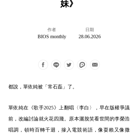
妹》
作者
日期
BIOS monthly
28.06.2026
都說，單依純被「常石磊」了。
單依純在《歌手2025》上翻唱〈李白〉，早在版權爭議
前，改編討論就火花四濺。原本灑脫笑看世間的李榮浩
唱調，頓時百轉千迴，摻入電競術語，像耍賴又像撒