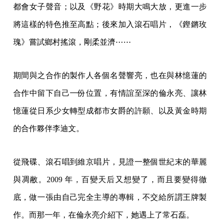
都會女子聲音；以及《野花》時期大鳴大放，更進一步
將這樣的特色推至高點；後來加入滾石唱片，《鏗鏘玫
瑰》嘗試鄉村搖滾，剛柔並濟⋯⋯
期間與之合作的製作人各個名聲響亮，也在與林憶蓮的
合作中留下自己一份位置，有情誼至深的倫永亮、讓林
憶蓮從日系少女轉型成都市女爵的許願、以及黃金時期
的合作夥伴李迪文。
從飛碟、滾石唱到維京唱片，見證一整個世紀末的華麗
與凋敝。2009 年，百變天后又想變了，而且要變得徹
底，做一張由自己完全主導的專輯，不交給所謂王牌製
作。而那一年，在倫永亮介紹下，她遇上了常石磊。