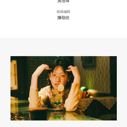
吳浩瑋
核稿編輯
陳劭任