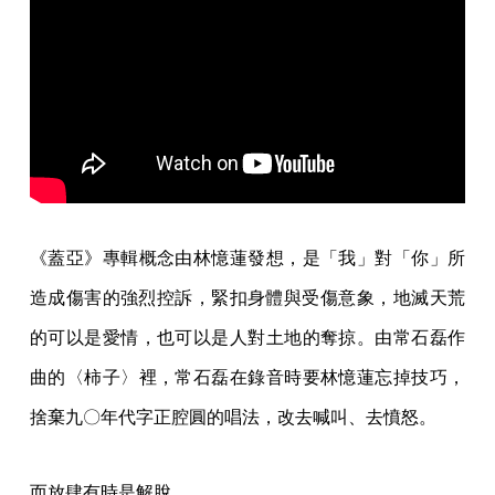
《蓋亞》專輯概念由林憶蓮發想，是「我」對「你」所
造成傷害的強烈控訴，緊扣身體與受傷意象，​​地滅天荒
的可以是愛情，也可以是人對土地的奪掠。由常石磊作
曲的〈柿子〉裡，常石磊在錄音時要林憶蓮忘掉技巧，
捨棄九〇年代字正腔圓的唱法，改去喊叫、去憤怒。
而放肆有時是解脫。