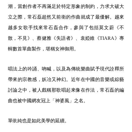
潮，當創作者不再滿足於特定形象的制約，力求大破大
立之際，常石磊超然又前衛的作曲就成了最優解。越來
越多女歌手找來常石磊合作，參與了包括莫文蔚《不
散，不見》、蔡健雅《失語者》、袁婭維《TIARA》專
輯數首單曲製作，堪稱女神御用。
唱法上的吟誦、吶喊，以及為傳統樂曲賦予現代詮釋所
帶來的宗教感，妖冶又神幻。近年在中國的音樂或綜藝
討論之中，被人戲稱那歌唱起來像在作法，常石磊的編
曲也被中國網友冠上「神婆風」之名。
單依純也是如此美學的延續。