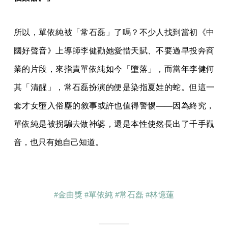
所以，單依純被「常石磊」了嗎？不少人找到當初《中
國好聲音》上導師李健勸她愛惜天賦、不要過早投奔商
業的片段，來指責單依純如今「墮落」，而當年李健何
其「清醒」，常石磊扮演的便是染指夏娃的蛇。但這一
套才女墮入俗塵的敘事或許也值得警惕——因為終究，
單依純是被拐騙去做神婆，還是本性使然長出了千手觀
音，也只有她自己知道。
#金曲獎
#單依純
#常石磊
#林憶蓮