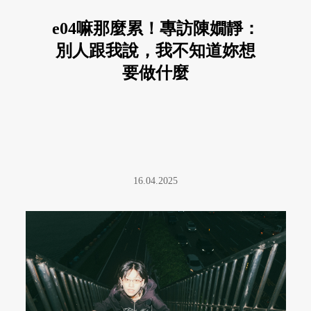
e04嘛那麼累！專訪陳嫺靜：
別人跟我說，我不知道妳想
要做什麼
16.04.2025