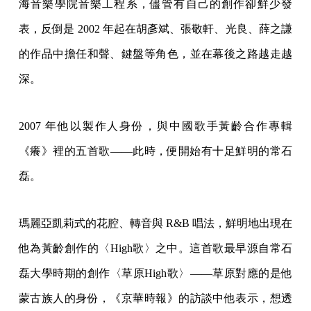
海音樂學院音樂工程系，儘管有自己的創作卻鮮少發
表，反倒是 2002 年起在胡彥斌、張敬軒、光良、薛之謙
的作品中擔任和聲、鍵盤等角色，並在幕後之路越走越
深。
2007 年他以製作人身份，與中國歌手黃齡合作專輯
《癢》裡的五首歌——此時，便開始有十足鮮明的常石
磊。
瑪麗亞凱莉式的花腔、轉音與 R&B 唱法，鮮明地出現在
他為黃齡創作的〈High歌〉之中。這首歌最早源自常石
磊大學時期的創作〈草原High歌〉——草原對應的是他
蒙古族人的身份，《京華時報》的訪談中他表示，想透