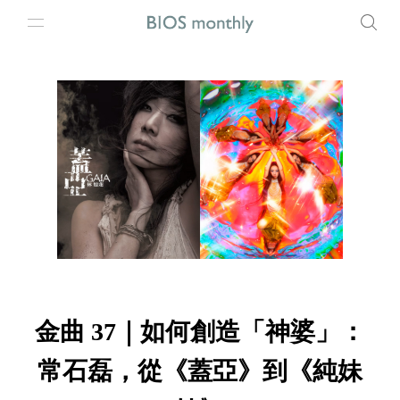
金曲 37｜如何創造「神婆」：
常石磊，從《蓋亞》到《純妹