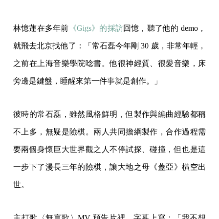
林憶蓮在多年前
《Gigs》的採訪
回憶，聽了他的 demo，
就飛去北京找他了：「常石磊今年剛 30 歲，非常年輕，
之前在上海音樂學院唸書。他很神經質、很愛音樂，床
旁邊是鍵盤，睡醒來第一件事就是創作。」
彼時的常石磊，雖然風格鮮明，但製作與編曲經驗都稱
不上多，無疑是險棋。兩人共同擔綱製作，合作過程需
要兩個身懷巨大世界觀之人不停試探、碰撞，但也是這
一步下了漫長三年的險棋，讓大地之母《蓋亞》橫空出
世。
主打歌〈無言歌〉MV 預告片裡，字幕上寫：「我不想