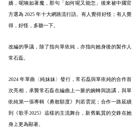
嬌，呢喃如著魔，那句「如何呢又能怎」後來被中國官
方選為 2025 年十大網路流行語。有人覺得好怪；有人覺
得，好怪，多聽一下。
改編的爭議，除了指向單依純，亦指向她身後的製作人
常石磊。
2024 年單曲〈純妹妹〉發行，常石磊與單依純的合作首
次亮相，承襲常石磊在編曲上一脈的婉轉與詭譎，與單
依純第一張專輯《勇敢額度》判若雲泥；合作一路延續
到《歌手2025》這樣的主流舞台，新舊氣質的交鋒在她
身上更為顯著。