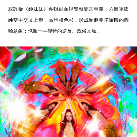
或許從《純妹妹》專輯封面視覺就開宗明義：六個單依
純雙手交叉上舉，高飽和色彩，形成類似曼陀羅般的圓
輪意象；也像千手觀音的逆反。既俗又瘋。