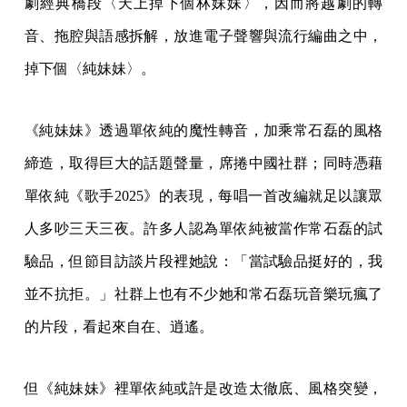
劇經典橋段〈天上掉下個林妹妹〉，因而將越劇的轉
音、拖腔與語感拆解，放進電子聲響與流行編曲之中，
掉下個〈純妹妹〉。
《純妹妹》透過單依純的魔性轉音，加乘常石磊的風格
締造，取得巨大的話題聲量，席捲中國社群；同時憑藉
單依純《歌手2025》的表現，每唱一首改編就足以讓眾
人多吵三天三夜。許多人認為單依純被當作常石磊的試
驗品，但節目訪談片段裡她說：「當試驗品挺好的，我
並不抗拒。」社群上也有不少她和常石磊玩音樂玩瘋了
的片段，看起來自在、逍遙。
但《純妹妹》裡單依純或許是改造太徹底、風格突變，