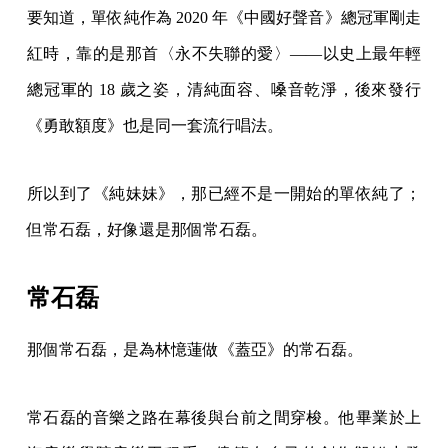
要知道，單依純作為 2020 年《中國好聲音》總冠軍剛走
紅時，靠的是那首〈永不失聯的愛〉——以史上最年輕
總冠軍的 18 歲之姿，清純面容、嗓音乾淨，後來發行
《勇敢額度》也是同一套流行唱法。
所以到了《純妹妹》，那已經不是一開始的單依純了；
但常石磊，好像還是那個常石磊。
常石磊
那個常石磊，是為林憶蓮做《蓋亞》的常石磊。
常石磊的音樂之路在幕後與台前之間穿梭。他畢業於上