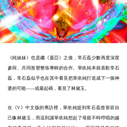
《純妹妹》也是繼《蓋亞》之後，常石磊少數再度深度
參與、共同形塑整張專輯的合作。單依純本就喜歡常石
磊，常石磊似乎也在其中看見把單依純打造成下一個神
婆的可能——或最起碼，看見了林黛玉。
在《V》中文版的專訪裡，單依純提到常石磊曾形容自
己像林黛玉，而這則讓單依純想起了母親不時哼唱的越