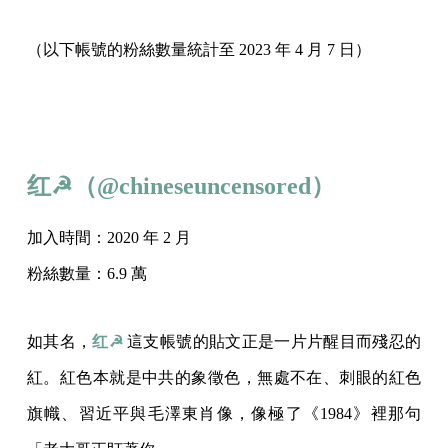
（以下帳號的粉絲數量統計至 2023 年 4 月 7 日）
红☭
（@
chineseuncensored）
加入時間：2020 年 2 月
粉絲數量：6.9 萬
如其名，
红☭
這支帳號的貼文正是一片片醒目而殘忍的
紅。紅色本就是中共的象徵色，無處不在、刺眼的紅色
旗幟、習近平與毛澤東肖像，像極了《1984》裡那句