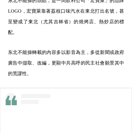
东北不能操的頭貼，是一間飲料公司「宏寶萊」的品牌
LOGO，宏寶萊靠著荔枝口味汽水在東北打出名號，甚
至變成了東北（尤其吉林省）的燒烤店、熱炒店的標
配。
东北不能操轉載的內容多以影音為主，多從新聞或政府
廣告中擷取、改編，更顯中共高呼的民主社會願景其中
的荒謬性。