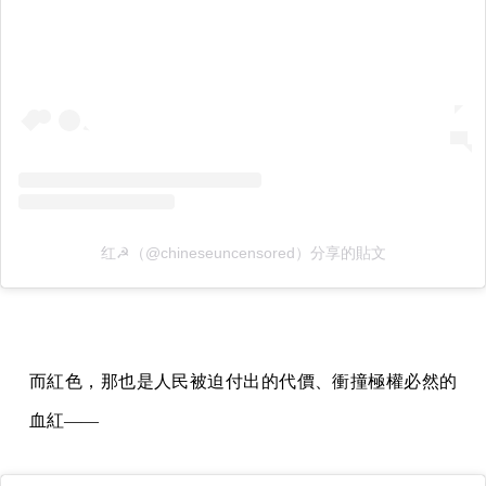
红☭（@chineseuncensored）分享的貼文
而紅色，那也是人民被迫付出的代價、衝撞極權必然的
血紅——