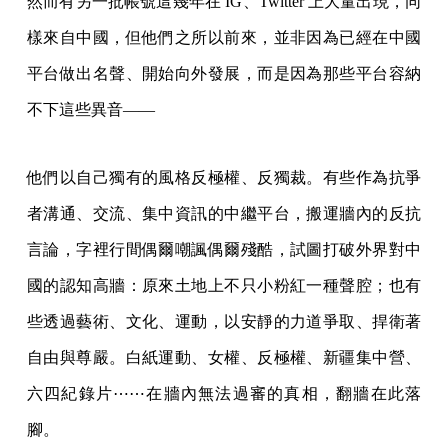
然而有另一批帳號這幾年在 IG、Twitter 上大量出現，同
樣來自中國，但他們之所以前來，並非因為已經在中國
平台做出名聲、開始向外發展，而是因為那些平台容納
不下這些異音——
他們以自己獨有的風格反極權、反獨裁。有些作為抗爭
者溝通、交流、集中資訊的中繼平台，搬運牆內的反抗
言論，字裡行間偶爾嘲諷偶爾殘酷，試圖打破外界對中
國的認知高牆：原來土地上不只小粉紅一種聲腔；也有
些透過藝術、文化、運動，以安靜的力道爭取、捍衛著
自由與尊嚴。白紙運動、女權、反極權、新疆集中營、
六四紀錄片⋯⋯在牆內無法過審的真相，翻牆在此落
腳。