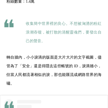
粉絲數量：1.4萬
收集簡中世界裡的良心。不想被洶湧的粉紅
浪潮吞噬，被打散的清醒靈魂們，要發出自
己的聲音。
轉自牆內，小小淚滴的版面是大片大片的文字截圖，儘
管為了「安全」還是得隱去這些帳號的 ID，淚滴雖小，
但當人民都流著相似的淚，那也能匯流成網路世界的海
嘯。