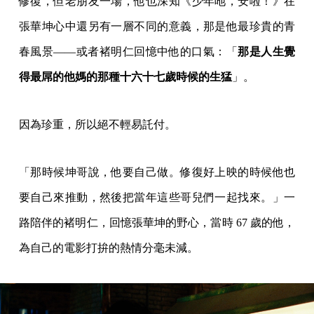
修復，但老朋友一場，他也深知《少年吔，安啦！》在
張華坤心中還另有一層不同的意義，那是他最珍貴的青
春風景——或者褚明仁回憶中他的口氣：「
那是人生覺
得最屌的他媽的那種十六十七歲時候的生猛
」。
因為珍重，所以絕不輕易託付。
「那時候坤哥說，他要自己做。修復好上映的時候他也
要自己來推動，然後把當年這些哥兒們一起找來。」一
路陪伴的褚明仁，回憶張華坤的野心，當時 67 歲的他，
為自己的電影打拚的熱情分毫未減。