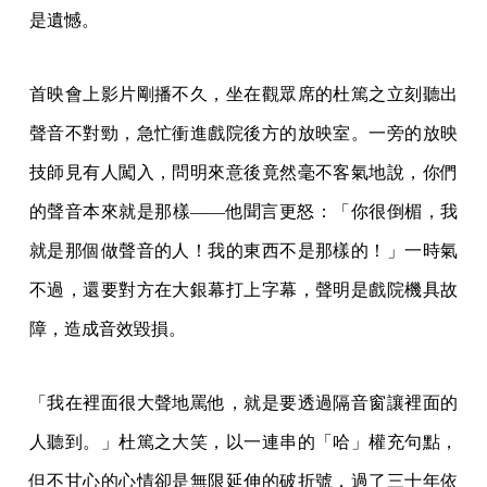
是遺憾。
首映會上影片剛播不久，坐在觀眾席的杜篤之立刻聽出
聲音不對勁，急忙衝進戲院後方的放映室。一旁的放映
技師見有人闖入，問明來意後竟然毫不客氣地說，你們
的聲音本來就是那樣——他聞言更怒：「你很倒楣，我
就是那個做聲音的人！我的東西不是那樣的！」一時氣
不過，還要對方在大銀幕打上字幕，聲明是戲院機具故
障，造成音效毀損。
「我在裡面很大聲地罵他，就是要透過隔音窗讓裡面的
人聽到。」杜篤之大笑，以一連串的「哈」權充句點，
但不甘心的心情卻是無限延伸的破折號，過了三十年依