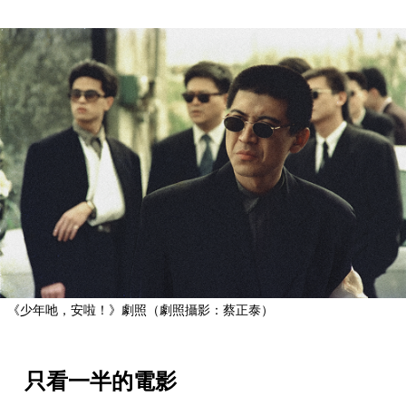
《少年吔，安啦！》劇照（劇照攝影：蔡正泰）
只看一半的電影