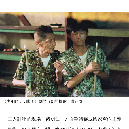
《少年吔，安啦！》劇照（劇照攝影：蔡正泰）
三人討論的現場，褚明仁一方面期待促成國家單位主導