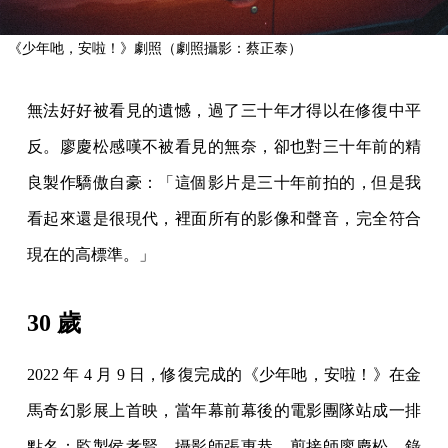
《少年吔，安啦！》劇照（劇照攝影：蔡正泰）
無法好好被看見的遺憾，過了三十年才得以在修復中平
反。廖慶松感嘆不被看見的無奈，卻也對三十年前的精
良製作驕傲自豪：「這個影片是三十年前拍的，但是我
看起來還是很現代，裡面所有的影像和聲音，完全符合
現在的高標準。」
30 歲
2022 年 4 月 9 日，修復完成的《少年吔，安啦！》在金
馬奇幻影展上首映，當年幕前幕後的電影團隊站成一排
點名：監製侯孝賢、攝影師張惠恭、剪接師廖慶松、錄