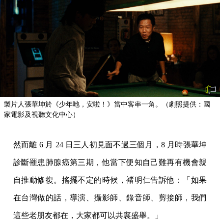
製片人張華坤於《少年吔，安啦！》當中客串一角。（劇照提供：國
家電影及視聽文化中心）
然而離 6 月 24 日三人初見面不過三個月，8 月時張華坤
診斷罹患肺腺癌第三期，他當下便知自己難再有機會親
自推動修復。搖擺不定的時候，褚明仁告訴他：「如果
在台灣做的話，導演、攝影師、錄音師、剪接師，我們
這些老朋友都在，大家都可以共襄盛舉。」