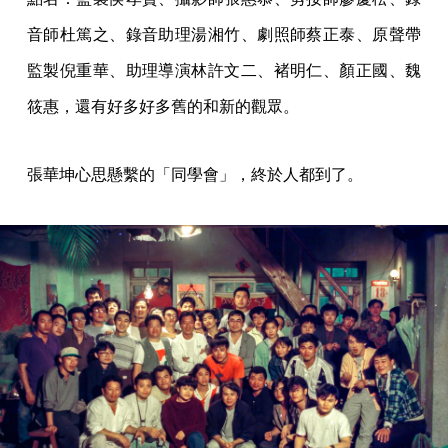
音師杜篤之、錄音助理湯湘竹、劇照師蔡正泰、原聲帶
監製倪重華、助理導演林許文二、褚明仁、顏正國、魏
筱惠，還有好多好多舊的和新的觀眾。
張華坤心思懸繫的「同學會」，終於人都到了。