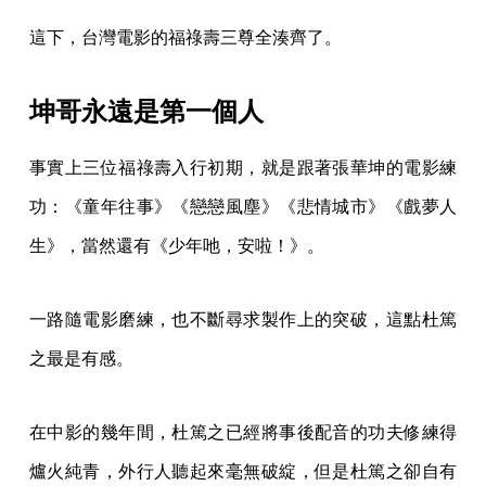
這下，台灣電影的福祿壽三尊全湊齊了。
坤哥永遠是第一個人
事實上三位福祿壽入行初期，就是跟著張華坤的電影練
功：《童年往事》《戀戀風塵》《悲情城市》《戲夢人
生》，當然還有《少年吔，安啦！》。
一路隨電影磨練，也不斷尋求製作上的突破，這點杜篤
之最是有感。
在中影的幾年間，杜篤之已經將事後配音的功夫修練得
爐火純青，外行人聽起來毫無破綻，但是杜篤之卻自有