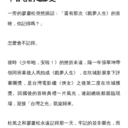
一旁的廖慶松突然插話：「還有那次《戲夢人生》的首
映，你記得嗎？」
怎麼會不記得。
彼時《少年吔，安啦！》的挫折未遠，隔一年張華坤帶
領同班幕後人馬拍成《戲夢人生》，在坎城影展拿下評
審團獎，是台灣電影繼《俠女》之後第二度在坎城獲
獎。回國後的首映典禮一片風光，連副總統都親臨現
場，迎接「台灣之光」凱旋歸來。
杜篤之和廖慶松永遠記得那一天，牢記的並非榮光，而