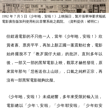
1992 年 7 月 5 日《少年吔，安啦！》上映隔日，製片張華坤要求報紙
電影廣告版加列使用杜比音響系統之戲院。（資料提供：褚明仁）
但錯過電影的不只他一人，當年《少年吔，安啦！》欣
賞者寡、票房平平，再加上顏正國一案震動社會，電影
始終擺脫不了「教歹囡仔大細」的批評。直到多年以
後，一部又一部的黑幫電影上映，觀眾才赫然發現，原
來當年那句「恁爸送你上山頭」，口氣之純粹正宗，再
沒有一部黑幫電影能夠比擬。
《少年吔，安啦！》未成絕響，多年來受限於輸入法，
電影總以「少年ㄟ安啦」「少年耶安啦」「少年欸安