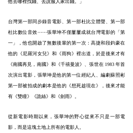
他去哪裡找錢、去說服人家出錢。」
台灣第一部同步錄音電影、第一部杜比立體聲、第一部
杜比數位音效⋯⋯張華坤不僅屢屢成就台灣電影的「第
一」，他也開啟了無數後輩的第一次：高捷和段鈞豪在
他的《尼羅河女兒》和《雨狗》裡出道，於是後來才有
《南國再見，南國》和《千禧曼波》、張世在 1983 年首
次演出電影，張華坤是他的第一位經紀人、編劇蘇照彬
第一部被拍成的劇本是他的《想死趁現在》，後來才能
有《雙瞳》《詭絲》和《劍雨》。
從新電影時期以來，張華坤的野心從來不只是一部電
影，而是這塊土地上所有的電影人。