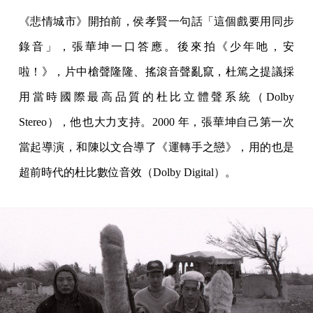
《悲情城市》開拍前，侯孝賢一句話「這個戲要用同步
錄音」，張華坤一口答應。後來拍《少年吔，安
啦！》，片中槍聲隆隆、搖滾音聲亂竄，杜篤之提議採
用當時國際最高品質的杜比立體聲系統（Dolby
Stereo），他也大力支持。2000 年，張華坤自己第一次
當起導演，和陳以文合導了《運轉手之戀》，用的也是
超前時代的杜比數位音效（Dolby Digital）。