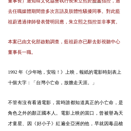
董事長）遭知韓文化協會執行長朱立熙於
臉書
指控，過
去任職媒體期間曾多次言語及肢體性騷擾同事。對此藍
祖蔚透過律師發表聲明回應，朱立熙之指控並非事實。
本案已由文化部啟動調查，藍祖蔚亦已辭去影視聽中心
董事長一職。
1
992 年《少年吔，安啦！》上映，報紙的電影時刻表上
十個大字：「台灣小亡命，放膽走天涯。」
不管有沒有看過電影，當時誰都知道真正的小亡命，是
角色之外的顏正國本人。電影上映的當口，曾被譽為天
才童星、因《好小子》紅遍全亞洲的他，早就因毒品槍