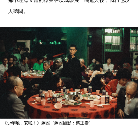
那串理應立體的槍聲在坎城影展一鳴驚人後，就再也沒
人聽聞。
《少年吔，安啦！》劇照（劇照攝影：蔡正泰）