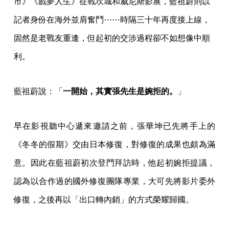
市》《戲夢人生》征戰坎城和威尼斯影展，藍祖蔚則以
記者身份在海外並肩奮鬥⋯⋯時隔三十年再度接上線，
固然是老戰友重逢，但起初的交涉過程卻不如想像中順
利。
藍祖蔚說：「
一開始，其實張先生是婉拒的。
」
早在影視聽中心遞來邀請之前，張華坤已先將手上的
《冬冬的假期》交由日本修復，對修復的成果也頗為滿
意。因此在藍祖蔚初次登門拜訪時，他起初婉拒提議，
認為以合作過的國外修復團隊專業，大可先將影片委外
修復，之後再以「出口轉內銷」的方式榮耀歸國。