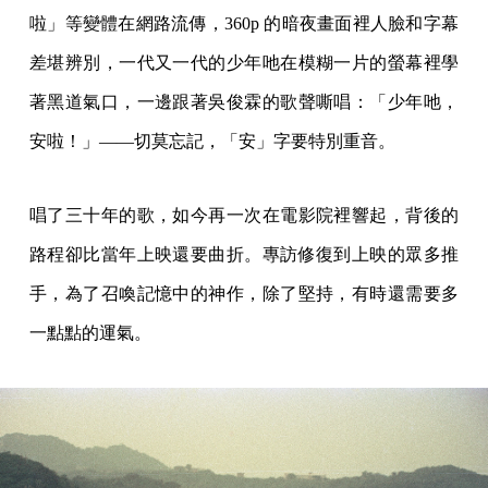
啦」等變體在網路流傳，360p 的暗夜畫面裡人臉和字幕
差堪辨別，一代又一代的少年吔在模糊一片的螢幕裡學
著黑道氣口，一邊跟著吳俊霖的歌聲嘶唱：「少年吔，
安啦！」——切莫忘記，「安」字要特別重音。
唱了三十年的歌，如今再一次在電影院裡響起，背後的
路程卻比當年上映還要曲折。專訪修復到上映的眾多推
手，為了召喚記憶中的神作，除了堅持，有時還需要多
一點點的運氣。