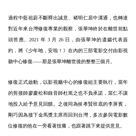
過程中藍祖蔚不斷釋出誠意、褚明仁居中溝通，也轉達
對近年來台灣修復專業的觀察，張華坤終於在離世前點
頭答應。2021 年 3 月 26 日，由張華坤的遺孀代表簽
約，將《少年吔，安啦！》在內的三部電影交付由影視
聽中心修復——那是張華坤離世後的整整三個月。
修復正式啟動，以影視廳中心的修復組主要執行，當年
的剪接師廖慶松和錄音師杜篤之也不負承諾，當仁不讓
地投入給予意見回饋。之後同為侯孝賢班底的李屏賓，
剛巧因為接下金馬獎主席而回到台灣，多次參與電影數
位修復的他在一旁看著技癢，也跟著跳下來提供意見。