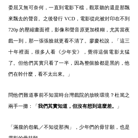
委屈又無可奈何，一直到電影下檔，觀眾聽的還是那飄
來飄去的聲音。之後發行 VCD，電影從此被封印在不到
720p 的壓縮畫面裡，影像和聲音原更加模糊，尤其當夜
戲一到，那一張張臉就更看不清了。廖慶松說，「這三
十年裡面，很多人看《少年安》，覺得這個電影太猛
了。但他們其實只看了一半，因為整個臉都是黑的，他
們在幹什麼，看不太出來。」
問他們難道事前不知當時台灣戲院的放映環境？杜篤之
兩手一攤：「
我們其實知道，但沒有想到這麼差。
」
「滿腹的怨氣／不知從那掏」，少年們的毋甘願，也是