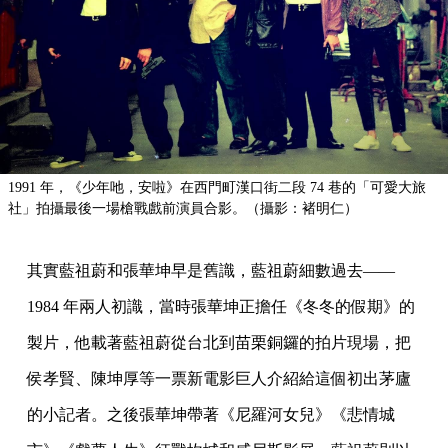
1991 年，《少年吔，安啦》在西門町漢口街二段 74 巷的「可愛大旅
社」拍攝最後一場槍戰戲前演員合影。（攝影：褚明仁）
其實藍祖蔚和張華坤早是舊識，藍祖蔚細數過去——
1984 年兩人初識，當時張華坤正擔任《冬冬的假期》的
製片，他載著藍祖蔚從台北到苗栗銅鑼的拍片現場，把
侯孝賢、陳坤厚等一票新電影巨人介紹給這個初出茅廬
的小記者。之後張華坤帶著《尼羅河女兒》《悲情城