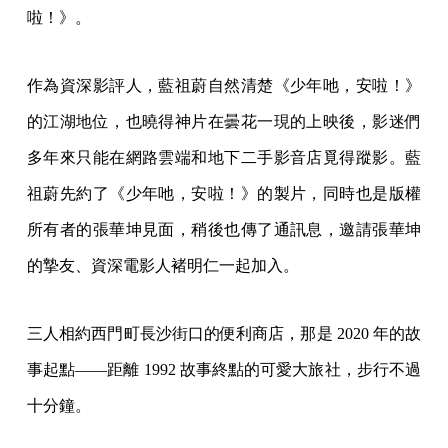
啦！》。
作為資深影評人，藍祖蔚自然清楚《少年吔，安啦！》
的江湖地位，也曉得神片在曇花一現的上映後，影迷們
多年來只能在網路雲端和地下二手影音店覓得蹤影。藍
祖蔚先約了《少年吔，安啦！》的製片，同時也是版權
所有者的張華坤見面，稍後也傳了通訊息，邀請張華坤
的摯友、資深電影人褚明仁一起加入。
三人相約西門町長沙街口的便利商店，那是 2020 年的故
事起點——距離 1992 故事終點的可愛大旅社，步行不過
十分鐘。