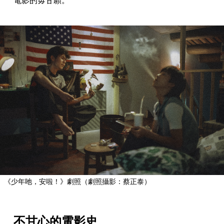
電影的毋甘願。
《少年吔，安啦！》劇照（劇照攝影：蔡正泰）
不甘心的電影史