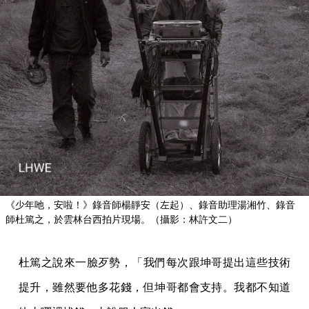
《少年吔，安啦！》錄音師楊靜安（左起）、錄音助理湯湘竹、錄音
師杜篤之，於雲林台西拍片現場。（攝影：林許文二）
杜篤之說來一臉歹勢，「我們每次跟坤哥提出這些技術
提升，雖然要他多花錢，但坤哥都會支持。我都不知道