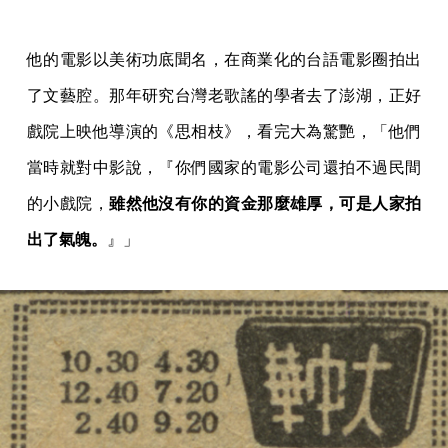
他的電影以美術功底聞名，在商業化的台語電影圈拍出
了文藝腔。那年研究台灣老歌謠的學者去了澎湖，正好
戲院上映他導演的《思相枝》，看完大為驚艷，「他們
當時就對中影說，『你們國家的電影公司還拍不過民間
的小戲院，
雖然他沒有你的資金那麼雄厚，可是人家拍
出了氣魄。
』」