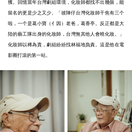
獲。回憶當年台灣劇組環境，化妝師都找不出幾個，能
留名的更是少之又少。「彼陣仔台灣化妝師干焦有三个
啦，一个是葛小寶（亻因）老爸，葛香亭。反正都是大
陸的藝工隊出身的化妝師，台灣無其他人會曉化妝。」
化妝師以稀為貴，劇組紛紛找林福地負責。這是他在電
影圈打滾的第一站。