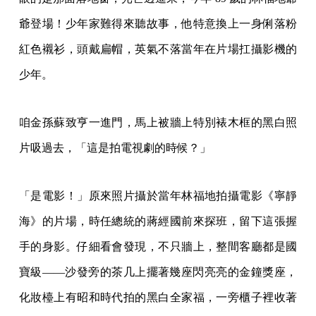
爺登場！少年家難得來聽故事，他特意換上一身俐落粉
紅色襯衫，頭戴扁帽，英氣不落當年在片場扛攝影機的
少年。
咱金孫蘇致亨一進門，馬上被牆上特別裱木框的黑白照
片吸過去，「這是拍電視劇的時候？」
「是電影！」原來照片攝於當年林福地拍攝電影《寧靜
海》的片場，時任總統的蔣經國前來探班，留下這張握
手的身影。仔細看會發現，不只牆上，整間客廳都是國
寶級——沙發旁的茶几上擺著幾座閃亮亮的金鐘獎座，
化妝檯上有昭和時代拍的黑白全家福，一旁櫃子裡收著