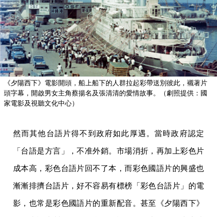
《夕陽西下》電影開頭，船上船下的人群拉起彩帶送別彼此，襯著片
頭字幕，開啟男女主角蔡揚名及張清清的愛情故事。（劇照提供：國
家電影及視聽文化中心）
然而其他台語片得不到政府如此厚遇。當時政府認定
「台語是方言」，不准外銷。市場消折，再加上彩色片
成本高，彩色台語片回不了本，而彩色國語片的興盛也
漸漸排擠台語片，好不容易有標榜「彩色台語片」的電
影，也常是彩色國語片的重新配音。甚至《夕陽西下》