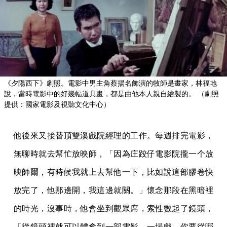
《夕陽西下》劇照。電影中男主角蔡揚名飾演的牧師是畫家，林福地
說，當時電影中的好幾幅道具畫，都是由他本人親自繪製的。 （劇照
提供：國家電影及視聽文化中心）
他後來又接替頂雙溪戲院經理的工作。每週排完電影，
無聊時就去幫忙放映師，「因為庄跤仔電影院攏一个放
映師爾，有時候我就上去幫他一下，比如說這部膠卷快
放完了，他那邊開，我這邊就關。」懷念那段在黑暗裡
的時光，沒事時，他會坐到觀眾席，索性數起了鏡頭，
「從鏡頭裡就可以體會到一部電影、一場戲，你要從哪