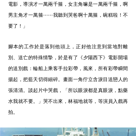
電影，導演才一萬兩千箍，女主角嘛是一萬兩千箍，啊
男主角才一萬箍⋯⋯我聽到哭爸啊十萬箍，碗糕啦！不
要了！」
腳本的工作於是落到他頭上，正好他注意到當地對離
別、送亡的特殊情摯，於是有了《夕陽西下》電影開場
的送別戲：輪船上乘客手拉彩帶，風來，所有彩帶瞬間
揚起，把藍天切得細碎。畫面一角佇立含淚目送戀人的
張清清。談起片中哭戲，「所以眼淚都是真眼淚，點藥
水我就不要。」哭不出來，林福地就等，等演員入戲再
拍。