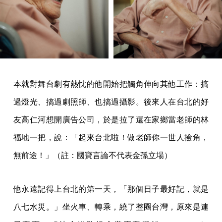
本就對舞台劇有熱忱的他開始把觸角伸向其他工作：搞
過燈光、搞過劇照師、也搞過攝影。後來人在台北的好
友高仁河想開廣告公司，於是拉了還在家鄉當老師的林
福地一把，說：「起來台北啦！做老師你一世人撿角，
無前途！」（註：國寶言論不代表金孫立場）
他永遠記得上台北的第一天，「那個日子最好記，就是
八七水災。」坐火車、轉乘，繞了整圈台灣，原來是連