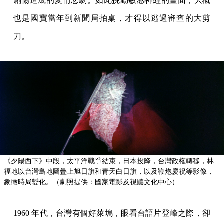
創傷造成的愛情悲劇。如此挑動敏感神經的畫面，大概
也是國寶當年到新聞局拍桌，才得以逃過審查的大剪
刀。
《夕陽西下》中段，太平洋戰爭結束，日本投降，台灣政權轉移，林
福地以台灣島地圖疊上旭日旗和青天白日旗，以及鞭炮慶祝等影像，
象徵時局變化。（劇照提供：國家電影及視聽文化中心）
1960 年代，台灣有個好萊塢，眼看台語片登峰之際，卻