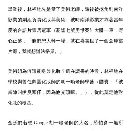
畢業後，林福地先是當了美術老師，隨後被挖角到南洋
影業的劇組負責化妝與美術。彼時南洋影業才靠著當年
度的台語片票房冠軍《基隆七號房慘案》大賺一筆，野
心正盛，「他們想大幹一場，就在嘉義租了一個倉庫當
片廠，我就想辦法搭景。」
美術組為何還能身兼化妝？還在讀書的時候，林福地在
學校與曾任劇團化妝師的胡一喻老師學藝（國寶：「彼
當陣叫伊臭頭仔，因為他光頭嘛。」），從此奠定他對
化妝的根基。
金孫們若想 Google 胡一喻老師的大名，恐怕會一無所