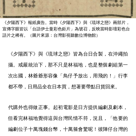
《夕陽西下》報紙廣告。當時《夕陽西下》與《琉球之戀》兩部片，
宣傳字眼皆以「台語伊士曼彩色鉅片」為號召，反映當時影壇彩色台
語片之稀有。（圖片來源：台灣影視聽數位博物館）
《夕陽西下》與《琉球之戀》皆為台日合製，在沖繩拍
攝。戒嚴統治下，那不只是林福地，也是整個劇組第一
次出國，林爺爺形容像「鳥仔予放出，用飛的！」行李
都不帶，日用品全在日本買，想著要帶點日貨回來。
代購外也得做正事。起初電影是日方提供編劇及劇本，
但看完林福地覺得這與台灣民情不符，況且，「他要的
編劇位子十萬塊錢台幣，十萬箍會驚呢！彼陣仔台灣的