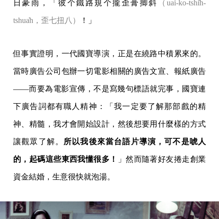
日豪雨，「彼个鐵路規个攏歪膏揤斜
（uai-ko-tshi̍h-
tshua̍h，歪七扭八）
！」
但事實證明，一代國寶導演，正是在繞路中積累來的。
當時廣告公司包辦一切電影相關的廣告文宣、報紙廣告
——而要為電影宣傳，不是寫幾句標語就完事，國寶連
下廣告詞都有職人精神：「我一定要了解那部戲的精
神、精髓，我才會開始設計，然後想要用什麼樣的方式
讓觀眾了解。
所以我後來當台語片導演，可不是唬人
的，起碼這些東西我懂很多！
」然而隨著好友捲走創業
資金結婚，生意很快就泡湯。