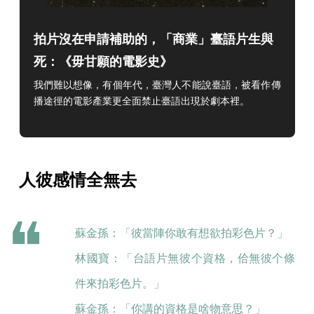
拍片沒在申請補助的，「商業」臺語片生與
死：《毋甘願的電影史》
我們難以想像，有個年代，臺灣人不能說臺語，被看作傳
播途徑的電影產業更全面禁止臺語出現於劇本裡。
人彼感情全無去
蘇金孫：「彼當陣你敢有想欲拍彩色片？」
林國寶：「台語片無彼个資格，佮無彼个條
件來拍彩色片。」
蘇金孫：「你講的資格是啥物意思？」