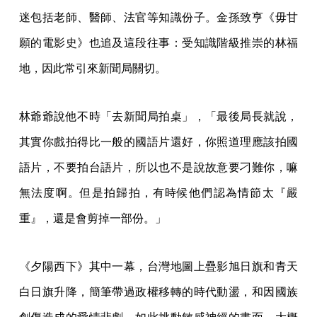
迷包括老師、醫師、法官等知識份子。金孫致亨《毋甘
願的電影史》也追及這段往事：受知識階級推崇的林福
地，因此常引來新聞局關切。
林爺爺說他不時「去新聞局拍桌」，「最後局長就說，
其實你戲拍得比一般的國語片還好，你照道理應該拍國
語片，不要拍台語片，所以也不是說故意要刁難你，嘛
無法度啊。但是拍歸拍，有時候他們認為情節太『嚴
重』，還是會剪掉一部份。」
《夕陽西下》其中一幕，台灣地圖上疊影旭日旗和青天
白日旗升降，簡筆帶過政權移轉的時代動盪，和因國族