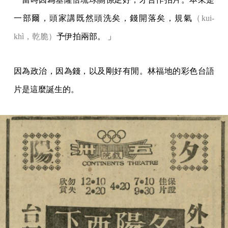
一部爾，頭家講既然頭洗矣，錢開落矣，規氣
（kui-
khì，乾脆）
予伊拍兩部。 」
因為政治，因為錢，以及剛好有閒。林福地的彩色台語
片是這麼誕生的。