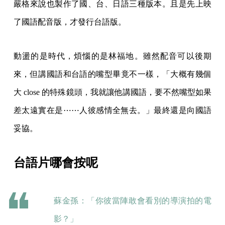
嚴格來說也製作了國、台、日語三種版本。且是先上映
了國語配音版，才發行台語版。
動盪的是時代，煩惱的是林福地。雖然配音可以後期
來，但講國語和台語的嘴型畢竟不一樣，「大概有幾個
大 close 的特殊鏡頭，我就讓他講國語，要不然嘴型如果
差太遠實在是⋯⋯人彼感情全無去。」最終還是向國語
妥協。
台語片哪會按呢
蘇金孫：「你彼當陣敢會看別的導演拍的電
影？」