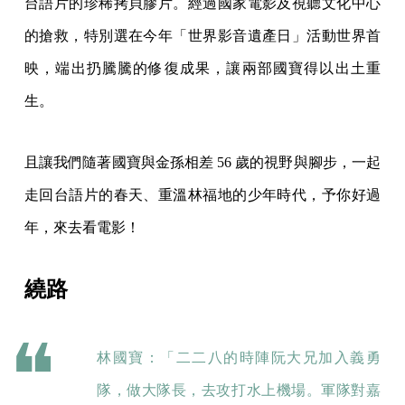
台語片的珍稀拷貝膠片。經過國家電影及視聽文化中心
的搶救，特別選在今年「世界影音遺產日」活動世界首
映，端出扔騰騰的修復成果，讓兩部國寶得以出土重
生。
且讓我們隨著國寶與金孫相差 56 歲的視野與腳步，一起
走回台語片的春天、重溫林福地的少年時代，予你好過
年，來去看電影！
繞路
林國寶：「二二八的時陣阮大兄加入義勇
隊，做大隊長，去攻打水上機場。軍隊對嘉