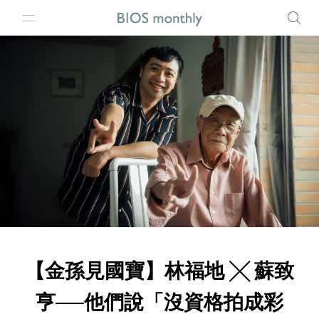
【金孫見國寶】林福地 ╳ 蘇致
亨──他們說「沒資格拍成彩