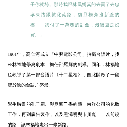
子你就垮。那時我跟林鳳嬌真的去買了去忠
孝東路跟敦化南路，復旦橋旁邊新蓋的
樓⋯⋯我付了十萬塊的訂金，最後還是沒
買。」
1961年，高仁河成立「中興電影公司」拍攝台語片，找
來林福地學寫劇本、擔任邵羅輝的副導。同年，林福地
也執導了第一部台語片《十二星相》，自此開啟了一段
屬於他的台語片盛景。
學生時畫的孔子廟、與臭頭仔學的藝、南洋公司的化妝
工作，再到廣告製作，以及黑澤明與市川崑——以前繞
的路，讓林福地走出一條新路。