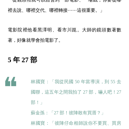
裡去說、哪裡交代、哪裡轉接⋯⋯這很重要。」
電影院裡他看黑澤明、看市川崑。大師的鏡頭數著數
著，好像就學會拍電影了。
5 年 27 部
林國寶：「我從民國 50 年當導演，到 55 去
國聯，這五年之間我拍了 27 部，嚇人吧！27
部！」
蘇金孫：「27 部！彼陣敢有買厝？」
林國寶：「彼陣仔命相師說你不要買、買房