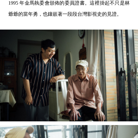
1995 年金馬執委會頒佈的委員證書。這裡掛起不只是林
爺爺的當年勇，也鑲嵌著一段段台灣影視史的見證。