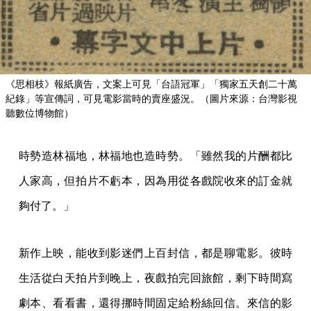
《思相枝》報紙廣告，文案上可見「台語冠軍」「獨家五天創二十萬
紀錄」等宣傳詞，可見電影當時的賣座盛況。（圖片來源：台灣影視
聽數位博物館）
時勢造林福地，林福地也造時勢。「雖然我的片酬都比
人家高，但拍片不虧本，因為用從各戲院收來的訂金就
夠付了。」
新作上映，能收到影迷們上百封信，都是聊電影。彼時
生活從白天拍片到晚上，夜戲拍完回旅館，剩下時間寫
劇本、看看書，還得挪時間固定給粉絲回信。來信的影