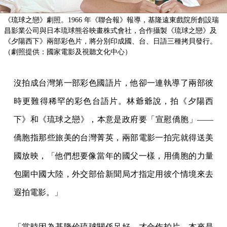
《琉球之戀》劇照。1966 年《聯合報》報導，基隆遠東戲院所創設瑞
昌影業公司與日本琉球熊谷映畫株式會社，合作攝製《琉球之戀》及
《夕陽西下》兩部彩色片，將分別印成國、台、日語三種拷貝發行。
（劇照提供：國家電影及視聽文化中心）
沒拍成台灣第一部彩色國語片，他卻一連執導了兩部彼
時更難得稀罕的彩色台語片。林爺爺說，拍《夕陽西
下》和《琉球之戀》，本意是政府要「宣慰僑胞」——
僑胞指那些旅美的台灣菁英，兩部電影一拍完就得送美
國放映，「他們想要像當年的國父一樣，用僑胞的力量
包圍中國大陸，外交部佮新聞局才指定用彼个情境來去
遐拍電影。」
「當時因為基隆佮琉球關係足好，才合作拍片。本來是