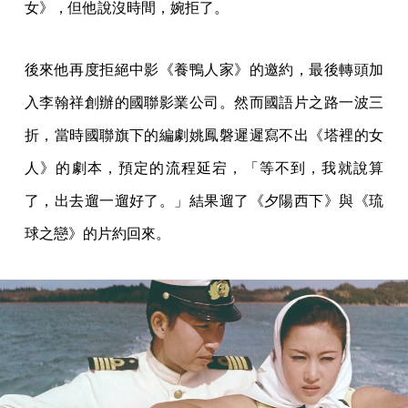
女》，但他說沒時間，婉拒了。
後來他再度拒絕中影《養鴨人家》的邀約，最後轉頭加
入李翰祥創辦的國聯影業公司。然而國語片之路一波三
折，當時國聯旗下的編劇姚鳳磐遲遲寫不出《塔裡的女
人》的劇本，預定的流程延宕，「等不到，我就說算
了，出去遛一遛好了。」結果遛了《夕陽西下》與《琉
球之戀》的片約回來。