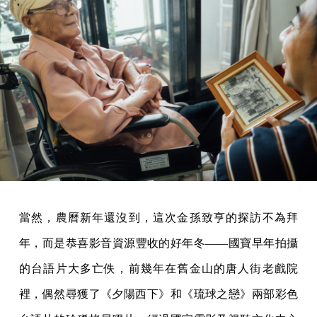
當然，農曆新年還沒到，這次金孫致亨的探訪不為拜
年，而是恭喜影音資源豐收的好年冬——國寶早年拍攝
的台語片大多亡佚，前幾年在舊金山的唐人街老戲院
裡，偶然尋獲了《夕陽西下》和《琉球之戀》兩部彩色