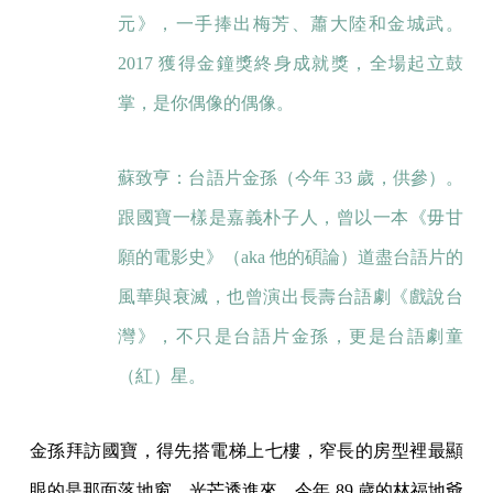
元》，一手捧出梅芳、蕭大陸和金城武。
2017 獲得金鐘獎終身成就獎，全場起立鼓
掌，是你偶像的偶像。
蘇致亨：台語片金孫（今年 33 歲，供參）。
跟國寶一樣是嘉義朴子人，曾以一本《毋甘
願的電影史》（aka 他的碩論）道盡台語片的
風華與衰滅，也曾演出長壽台語劇《戲說台
灣》，不只是台語片金孫，更是台語劇童
（紅）星。
金孫拜訪國寶，得先搭電梯上七樓，窄長的房型裡最顯
眼的是那面落地窗，光芒透進來，今年 89 歲的林福地爺