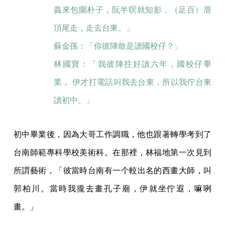
義來包圍朴子，阮半暝就知影，（足百）厝
頂尾走，走去台東。」
蘇金孫：「你彼陣敢是讀國校仔？」
林國寶：「我彼陣拄好讀六年，國校仔畢
業， 伊才打電話叫我去台東，所以我佇台東
讀初中。」
初中畢業後，因為大哥工作調職，他也跟著轉學考到了
台南師範專科學校美術科。在那裡，林福地第一次見到
所謂藝術，「彼當時台南有一个較出名的西畫大師，叫
郭柏川。當時我攏去畫孔子廟，伊就坐佇遐，嘛咧
畫。」