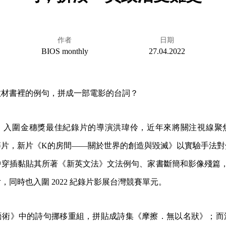
作者
日期
BIOS monthly
27.04.2022
教材書裡的例句，拼成一部電影的台詞？
》入圍金穗獎最佳紀錄片的導演洪瑋伶，近年來將關注視線聚
碎片，新片《K的房間——關於世界的創造與毀滅》以實驗手法對
穿插黏貼其所著《新英文法》文法例句、家書斷簡和影像殘篇，不僅
，同時也入圍 2022 紀錄片影展台灣競賽單元。
語術》中的詩句挪移重組，拼貼成詩集《摩擦．無以名狀》；而