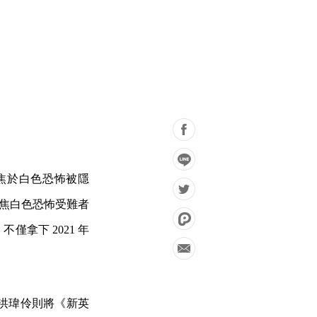
焦於白色恐怖被隱
焦白色恐怖受難者
拿下 2021 年
洪瑋伶則將《新英