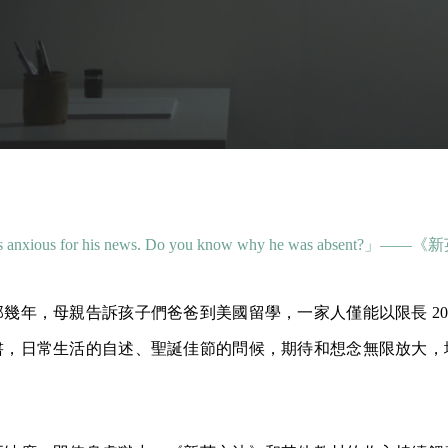
s anxious for his news. Do you know why he was absent?
幾年，母親告訴孩子們爸爸到美國留學，一家人僅能以限長 20
書，日常生活的自述、聖誕佳節的問候，期待和想念無限放大，