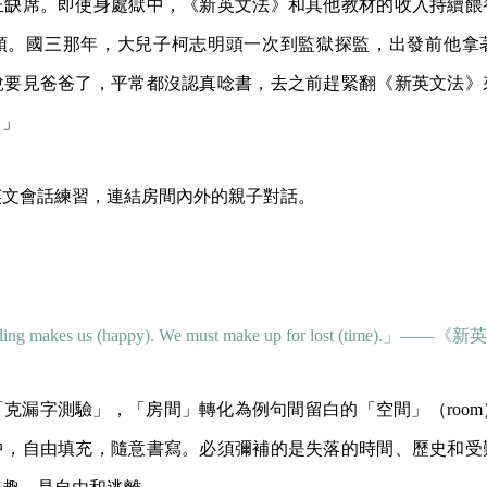
正缺席。即使身處獄中，《新英文法》和其他教材的收入持續餵
頓。國三那年，大兒子柯志明頭一次到監獄探監，出發前他拿
說要見爸爸了，平常都沒認真唸書，去之前趕緊翻《新英文法》
。」
英文會話練習，連結房間內外的親子對話。
ing makes us (happy). We must make up for lost (time).」
克漏字測驗」，「房間」轉化為例句間留白的「空間」（roo
中，自由填充，隨意書寫。必須彌補的是失落的時間、歷史和受