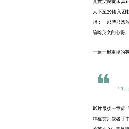
其實父親從未真
人不至於陷入困
補：「那時只想
論唸英文的心得
一遍一遍重複的
「Read
影片最後一章節「
釋權交到觀者手