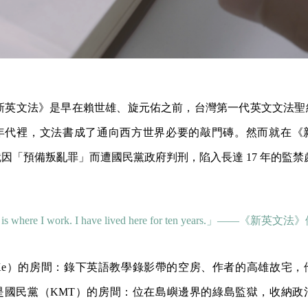
的《新英文法》是早在賴世雄、旋元佑之前，台灣第一代英文文法
年代裡，文法書成了通向西方世界必要的敲門磚。然而就在《
因「預備叛亂罪」而遭國民黨政府判刑，陷入長達 17 年的監禁
 is where I work. I have lived here for ten years.」——《新英文
（Ke）的房間：錄下英語教學錄影帶的空房、作者的高雄故宅，
也是國民黨（KMT）的房間：位在島嶼邊界的綠島監獄，收納政