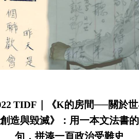
022 TIDF｜《K的房間──關於
創造與毀滅》：用一本文法書的
句，拼湊一頁政治受難史