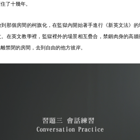
裡住了十幾年。
放到那個房間的柯旗化，在監獄內開始著手進行《新英文法》的
文。在英文教學裡，監獄裡外的場景相互疊合，禁錮肉身的高牆
逃離禁閉的房間，去到自由的他方彼岸。