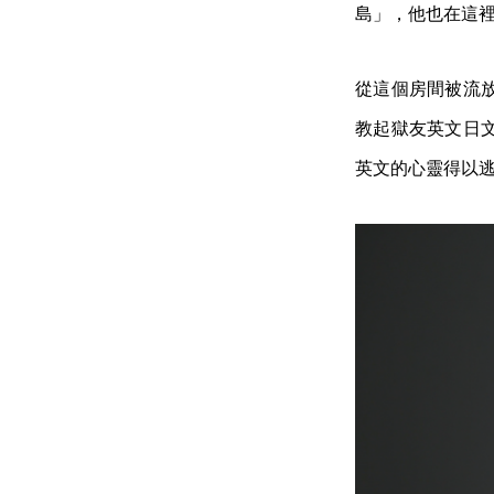
島」，他也在這
從這個房間被流
教起獄友英文日
英文的心靈得以