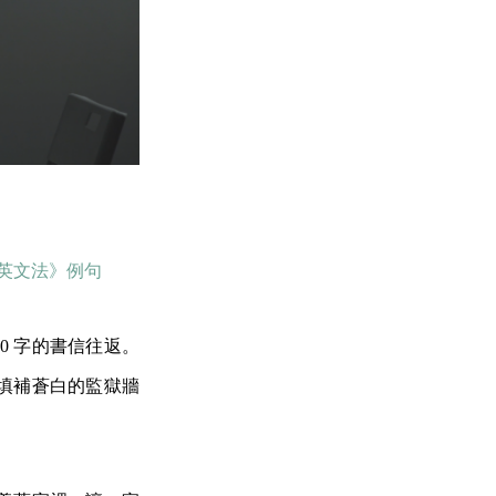
」——《新英文法》例句
0 字的書信往返。
填補蒼白的監獄牆