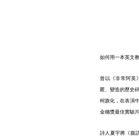
如何用一本英文
曾以《非常阿英
匿、變造的歷史
柯旗化，在表演中
金穗獎最佳實驗片
詩人夏宇將《腹