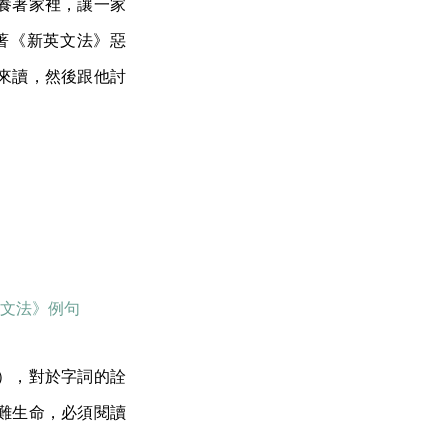
養著家裡，讓一家
著《新英文法》惡
來讀，然後跟他討
——《新英文法》例句
m），對於字詞的詮
難生命，必須閱讀