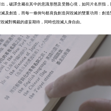
析出，破譯含藏在其中的意識形態及受難心境，如同片名所指，
毀滅及創造，而每一條例句都肩負創造與毀滅的雙重功用：創造
，毀滅對獨裁的虛妄期待，同時也毀滅人身自由。