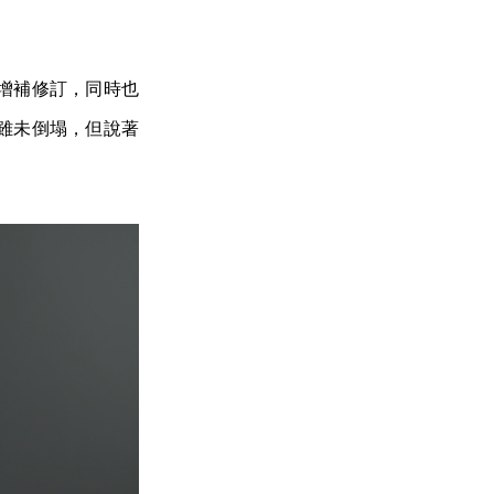
增補修訂，同時也
雖未倒塌，但說著