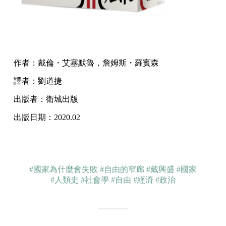
作者：戴倫・艾塞默魯，詹姆斯・羅賓森
譯者：劉道捷
出版者：衛城出版
出版日期：2020.02
#國家為什麼會失敗
#自由的窄廊
#戴興盛
#國家
#人類史
#社會學
#自由
#經濟
#政治