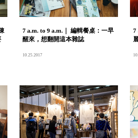
陳
7 a.m. to 9 a.m.｜ 編輯餐桌：一早
7
要
醒來，想翻開這本雜誌
10.25.2017
10