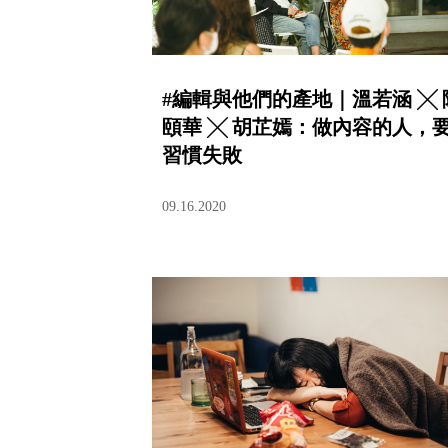
#編輯與他們的產地｜溫若涵 ╳ 
頤華 ╳ 胡芷嫣：做內容的人，
習慣失敗
09.16.2020