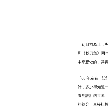
「到目前為止，
和《秋刀魚》兩
本來想做的，其
「08 年左右，
計，多少得知道一
看見設計的世界，每
的養分，直接扭