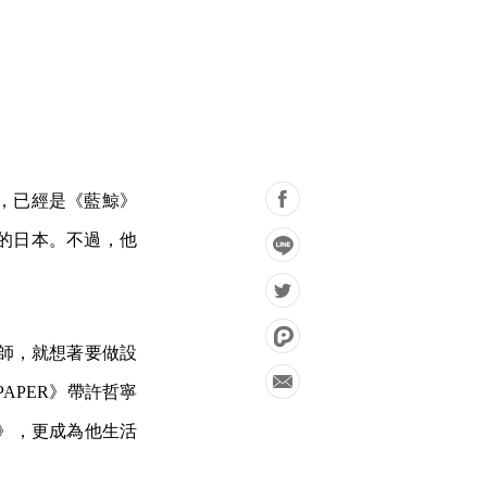
，已經是《藍鯨》
的日本。不過，他
計師，就想著要做設
APER》帶許哲寧
ss》，更成為他生活