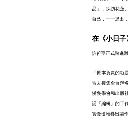
品」，採訪花蓮
自己，一一退出
在《小日子
許哲寧正式踏進
「原本負責的就
習去搜集全台灣
慢慢學會和出版
謂『編輯』的工
實慢慢堆疊出製