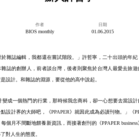
作者
日期
BIOS monthly
01.06.2015
對於雜誌編輯，我都還在嘗試階段。」許哲寧，二十出頭的年紀
本雜誌的創辦人，前者談台灣，後者則聚焦於台灣人最愛去旅遊
實是設計。和雜誌的淵源，要從他的高中說起。
設計變成一個熱門的行業，那時候我念商科，卻一心想要去當設
點設計界的大師吧，《PPAPER》就因此成為必讀刊物。」《PP
個月不間斷地餵養新資訊，而接著創刊的《PPAPER busine
轉了對人生的態度。