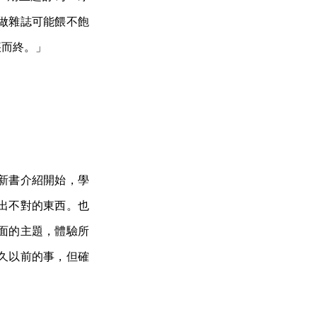
做雜誌可能餵不飽
疾而終。」
新書介紹開始，學
出不對的東西。也
面的主題，體驗所
久以前的事，但確