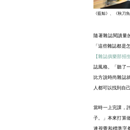
《藍鯨》、《秋刀魚
隨著雜誌閱讀量
「這些雜誌都是怎
【雜誌俱樂部招
誌風格。「聽了
比方說時尚雜誌
人都可以找到自
當時一上完課，
子。」本來打算
連視覺和標準字