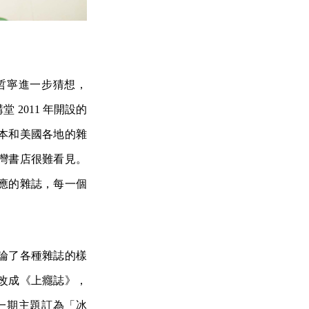
哲寧進一步猜想，
2011 年開設的
本和美國各地的雜
灣書店很難看見。
應的雜誌，每一個
論了各種雜誌的樣
改成《上癮誌》，
一期主題訂為「冰