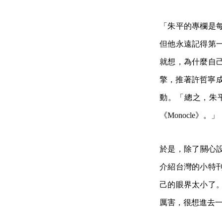
「朱平的專欄是
但他永遠記得第
就想，為什麼自
擎，推著許哲寧成為第
動。「總之，朱
《Monocle》。」
於是，除了關心設
介紹台灣的小特
己的眼界太小了
厲害，很想進去