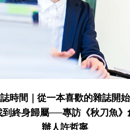
雜誌時間｜從一本喜歡的雜誌開始
找到終身歸屬──專訪《秋刀魚》
辦人許哲寧