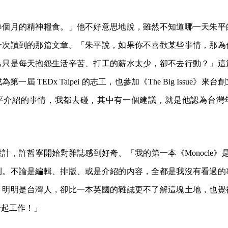
每個月的精神糧食。」他不好意思地說，雖然不知道哪一天朱平
一次讀到的那篇文章。「朱平說，如果你不喜歡某些事情，那為
己只是每天抱怨生活辛苦、打工的薪水太少，卻不去行動？」這
一屆 TEDx Taipei 的志工，也參加《The Big Issue》
平介紹的事情，我都去碰，其中有一個建議，就是他認為台灣
計，許哲寧開始對雜誌感到好奇。「我的第一本《Monocle》是 
刊。不論是編輯、排版、或是介紹的內容，全都是我沒有看過的
。明明是台灣人，卻比一本英國的雜誌更不了解這塊土地，也覺
一起工作！」