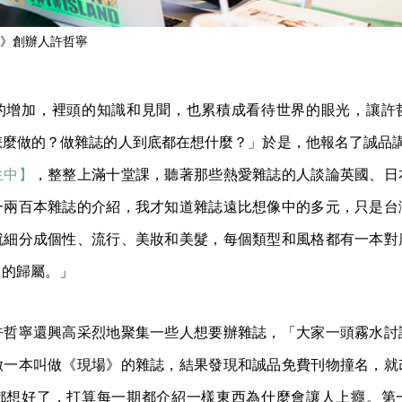
》創辦人許哲寧
的增加，裡頭的知識和見聞，也累積成看待世界的眼光，讓許
麼做的？做雜誌的人到底都在想什麼？」於是，他報名了誠品講堂 
生中】
，整整上滿十堂課，聽著那些熱愛雜誌的人談論英國、日
一兩百本雜誌的介紹，我才知道雜誌遠比想像中的多元，只是台
就細分成個性、流行、美妝和美髮，每個類型和風格都有一本對
己的歸屬。」
許哲寧還興高采烈地聚集一些人想要辦雜誌，「大家一頭霧水討
做一本叫做《現場》的雜誌，結果發現和誠品免費刊物撞名，就
都想好了，打算每一期都介紹一樣東西為什麼會讓人上癮。第