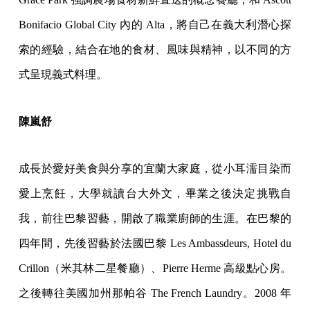
Bonifacio Global City 內的 Alta，將自己在義大利潛心探
索的經驗，結合在地的食材、風味與精神，以不同的方
式呈現義式料理。
陳嵐舒
成長於愛好美食與分享的宜蘭大家庭，從小耳濡目染而
愛上烹飪，大學就讀台大外文，畢業之後決定挑戰自
我，前往巴黎習藝，開啟了職業廚師的生涯。在巴黎的
四年間，先後習藝於法國巴黎 Les Ambassdeurs, Hotel du
Crillon（米其林二星餐廳）、Pierre Herme 高級點心房。
之後轉往美國加州那帕谷 The French Laundry。2008 年