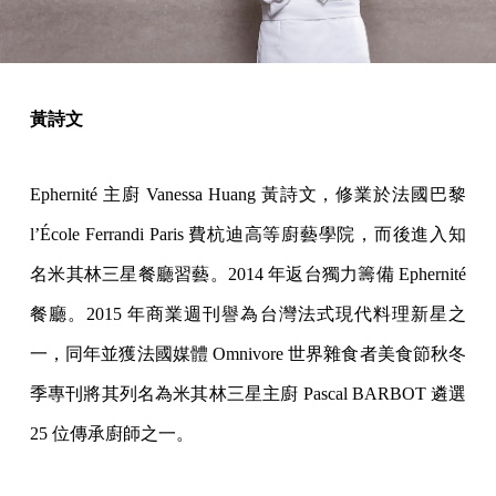
黃詩文
Ephernité 主廚 Vanessa Huang 黃詩文，修業於法國巴黎
l’École Ferrandi Paris 費杭迪高等廚藝學院，而後進入知
名米其林三星餐廳習藝。2014 年返台獨力籌備 Ephernité
餐廳。2015 年商業週刊譽為台灣法式現代料理新星之
一，同年並獲法國媒體 Omnivore 世界雜食者美食節秋冬
季專刊將其列名為米其林三星主廚 Pascal BARBOT 遴選
25 位傳承廚師之一。