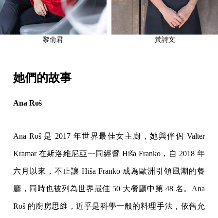
黎俞君
黃詩文
她們的故事
Ana Roš
Ana Roš 是 2017 年世界最佳女主廚，她與伴侶 Valter
Kramar 在斯洛維尼亞一同經營 Hiša Franko，自 2018 年
六月以來，不止讓 Hiša Franko 成為歐洲引領風潮的餐
廳，同時也被列為世界最佳 50 大餐廳中第 48 名。Ana
Roš 的廚房思維，近乎是科學一般的料理手法，依舊允