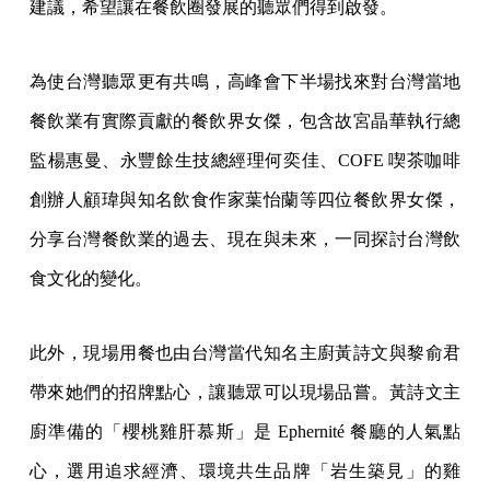
建議，希望讓在餐飲圈發展的聽眾們得到啟發。
為使台灣聽眾更有共鳴，高峰會下半場找來對台灣當地
餐飲業有實際貢獻的餐飲界女傑，包含故宮晶華執行總
監楊惠曼、永豐餘生技總經理何奕佳、COFE 喫茶咖啡
創辦人顧瑋與知名飲食作家葉怡蘭等四位餐飲界女傑，
分享台灣餐飲業的過去、現在與未來，一同探討台灣飲
食文化的變化。
此外，現場用餐也由台灣當代知名主廚黃詩文與黎俞君
帶來她們的招牌點心，讓聽眾可以現場品嘗。黃詩文主
廚準備的「櫻桃雞肝慕斯」是 Ephernité 餐廳的人氣點
心，選用追求經濟、環境共生品牌「岩生築見」的雞