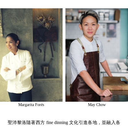
May Chow
Margarita Forés
聖沛黎洛隨著西方 fine dinning 文化引進各地，並融入各