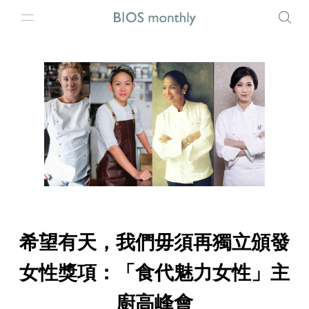
希望有天，我們毋須再獨立頒發
女性獎項：「食代魅力女性」主
廚高峰會