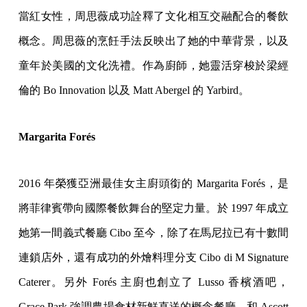
當紅女性，周思薇成功詮釋了文化相互交融配合的餐飲
概念。周思薇的烹飪手法反映出了她的中華背景，以及
童年於美國的文化洗禮。作為廚師，她靈活穿梭於梁經
倫的 Bo Innovation 以及 Matt Abergel 的 Yarbird。
Margarita Forés
2016 年榮獲亞洲最佳女主廚頭銜的 Margarita Forés，是
將菲律賓帶向國際餐飲舞台的堅定力量。於 1997 年成立
她第一間義式餐廳 Cibo 至今，除了在馬尼拉已有十數間
連鎖店外，還有成功的外燴料理分支 Cibo di M Signature
Caterer。另外 Forés 主廚也創立了 Lusso 香檳酒吧，
Grace Park 強調農場食材新鮮直送的概念餐廳，和 Ascott