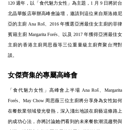
120 週年，以「食代魅力女性」為主題，1 月 9 日將於台
北晶華飯店舉辦高峰會論壇，邀請到這位來自斯洛維尼
亞的主廚 Ana Roš、2016 年獲選亞洲最佳女主廚的菲律
賓籍主廚 Margarita Forés、以及 2017 年獲得亞洲最佳女
主廚的香港主廚周思薇等三位重量級主廚齊聚台灣對
談。
女傑齊集的專屬高峰會
「食代魅力女性」高峰會上半場 Ana Roš、Margarita
Forés、May Chow 周思薇三位主廚將分享身為女性如何
在餐飲業領域發光發熱，深入淺出地談在廚藝這條路上
的成功心法，亦將討論她們看到的未來餐飲潮流趨勢與