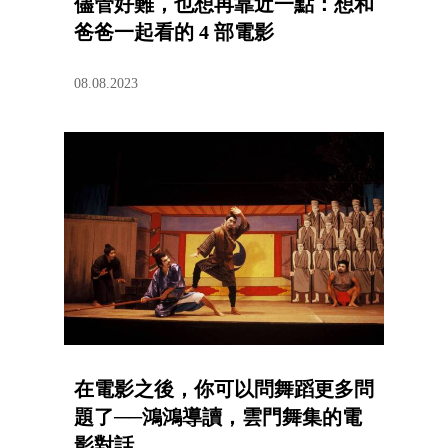
儘管好難，也想再靠近一點：想和
爸爸一起看的 4 部電影
08.08.2023
在電影之後，你可以問舞蹈更多問
題了──鴻鴻導讀，雲門舞集的電
影對話