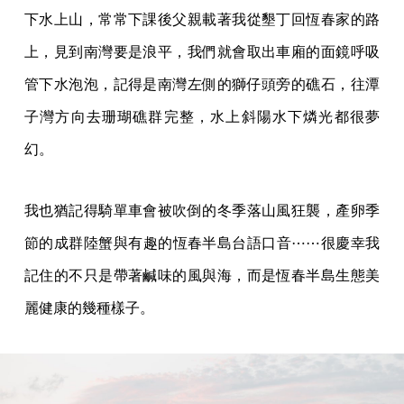
下水上山，常常下課後父親載著我從墾丁回恆春家的路
上，見到南灣要是浪平，我們就會取出車廂的面鏡呼吸
管下水泡泡，記得是南灣左側的獅仔頭旁的礁石，往潭
子灣方向去珊瑚礁群完整，水上斜陽水下燐光都很夢
幻。
我也猶記得騎單車會被吹倒的冬季落山風狂襲，產卵季
節的成群陸蟹與有趣的恆春半島台語口音⋯⋯很慶幸我
記住的不只是帶著鹹味的風與海，而是恆春半島生態美
麗健康的幾種樣子。