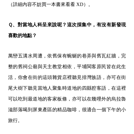
（詳細內容不妨買一本書來看看 XD）。
Ｑ、對當地人科呈來說呢？這次採集中，有沒有新發現
喜歡的地點？
萬巒五溝水周遭，依舊保有蜿蜒的巷弄與舊瓦紅牆，完
整的舊祠公廟與天主教堂相依，平埔閩客原民皆在此生
活，你會在街的這頭雜貨店裡聽見排灣族語，亦可在街
尾大樹下聽見當地人聚集時道地的四縣腔客語，在這裡
可以吃到最道地的客家板條，亦可以在幾哩外的烏拉魯
滋部落喝到屏東產區的精品咖啡，很適合一個下午的小
旅行。