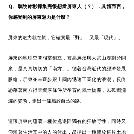
Ｑ、聽說銘彰採集完很想當屏東人（？），具體而言，
你感受到的屏東魅力是什麼？
屏東的魅力就在於，它確實最「野」，又最「現代」。
屏東的地理空間相當獨立，被高屏溪與大武山塊劃分開
來，是真真切切的「南方」。循著台灣近代的經濟發展
脈絡，屏東並未齊步跟上國內迅速工業化的浪潮，反倒
憑藉著南方得天獨厚條件所孕育的風土物產，以孤獨瀟
灑的姿態，走出一條屬於自己的路。
這讓屏東內蘊著一種位處邊陲獨有的狂放野性，同時又
仰賴著生活其中的人的付出，昂揚出一種屬於這片土地