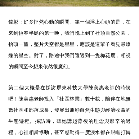
銘彰：好多怦然心動的瞬間。第一個浮上心頭的是，在
來到恆春半島的第一晚，我們晚上到了社頂自然公園，
抬頭一望，整片天空都是星星，應該是這輩子看見最燦
爛的星空。對了，路途中我們還遇到一隻梅花鹿，相視
的瞬間至今想來依然很魔幻。
第二個大概是在採訪屏東科技大學陳美惠老師的時候
吧！陳美惠老師投入「社區林業」數十載，陪伴在地無
數社區和部落成長，發展出兼顧自然生態與經濟收益的
生態遊程。採訪時，聽她講起背後的理念與艱辛的過
程，心裡相當悸動，甚至感動得一度淚水都在眼眶打轉