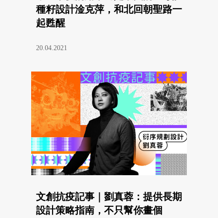
種籽設計淦克萍，和北回朝聖路一
起甦醒
20.04.2021
文創抗疫記事｜劉真蓉：提供長期
設計策略指南，不只幫你畫個