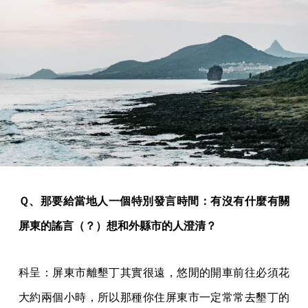
Ｑ、那要給當地人一個特別發言時間：有沒有什麼有關
屏東的謠言（？）想和外縣市的人澄清？
科呈：屏東市離墾丁其實很遠，悠閒的開車前往必須花
大約兩個小時，所以那種你住屏東市一定常常去墾丁的