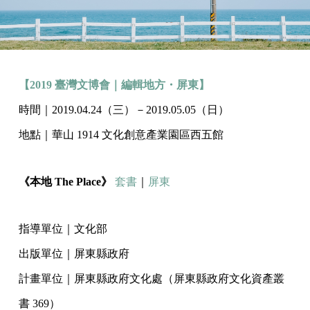
【2019 臺灣文博會｜編輯地方・屏東】
時間｜2019.04.24（三）－2019.05.05（日）
地點｜華山 1914 文化創意產業園區西五館
《本地 The Place》
套書
｜
屏東
指導單位｜文化部
出版單位｜屏東縣政府
計畫單位｜屏東縣政府文化處（屏東縣政府文化資產叢
書 369）