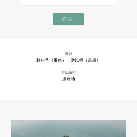
訂閱
攝影
林科呈（屏東）、洪以樺（書籍）
責任編輯
溫若涵