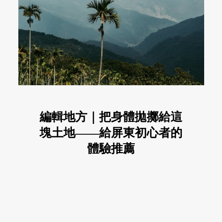
編輯地方｜把身體拋擲給這
塊土地——給屏東初心者的
體驗推薦