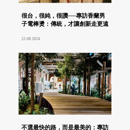
很台，很純，很讚──專訪香蘭男
子電棒燙：傳統，才讓創新走更遠
22.08.2024
不選最快的路，而是最美的：專訪