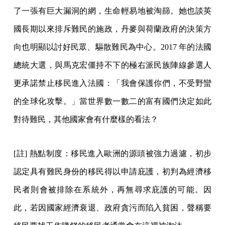
了一張有巨大漏洞的網，生命輕易地被淘篩。她也談英
國長期以來排斥難民的施政，丹麥與荷蘭政府的決策方
向也明顯以討好民眾、驅散難民為中心。2017 年的法國
總統大選，與馬克宏僵持不下的極右派民族陣線參選人
更承諾禁止移民進入法國：「我會保護你們，不受野蠻
的全球化攻擊。」當世界數一數二的富有國們決定如此
對待難民，其他國家會有什麼樣的看法？
[註] 熱點制度：移民進入歐洲的源頭被強力過濾，初步
認定具有難民身份的移民得以申請庇護，初判為經濟移
民者則會被排除在系統外，再無尋求庇護的可能。因
此，若因國家經濟衰退、政府貪污而陷入貧困，聲稱要