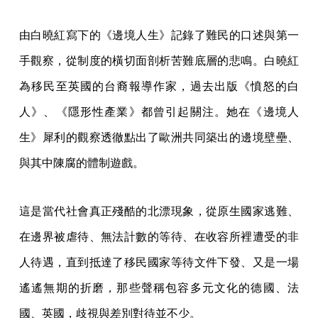
由白曉紅寫下的《邊境人生》記錄了難民的口述與第一
手觀察，從制度的橫切面剖析苦難底層的悲鳴。白曉紅
為移民至英國的台裔報導作家，過去出版《憤怒的白
人》、《隱形性產業》都曾引起關注。她在《邊境人
生》犀利的觀察透徹點出了歐洲共同築出的邊境壁壘、
與其中陳腐的體制遊戲。
這是當代社會真正殘酷的北漂現象，從原生國家逃難、
在邊界被虐待、無法計數的等待、在收容所裡遭受的非
人待遇，直到抵達了移民國家等待文件下發、又是一場
遙遙無期的折磨，那些聲稱包容多元文化的德國、法
國、英國，歧視與差別對待並不少。