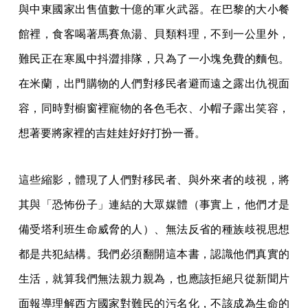
與中東國家出售值數十億的軍火武器。在巴黎的大小餐
館裡，食客喝著馬賽魚湯、貝類料理，不到一公里外，
難民正在寒風中抖澀排隊，只為了一小塊免費的麵包。
在米蘭，出門購物的人們對移民者避而遠之露出仇視面
容，同時對櫥窗裡寵物的各色毛衣、小帽子露出笑容，
想著要將家裡的吉娃娃好好打扮一番。
這些縮影，體現了人們對移民者、與外來者的歧視，將
其與「恐怖份子」連結的大眾媒體（事實上，他們才是
備受塔利班生命威脅的人）、無法反省的種族歧視思想
都是共犯結構。我們必須翻開這本書，認識他們真實的
生活，就算我們無法親力親為，也應該拒絕只從新聞片
面報導理解西方國家對難民的污名化，不該成為生命的