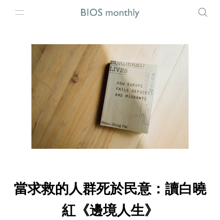
當求救的人群死於民意：讀白曉
紅《邊境人生》