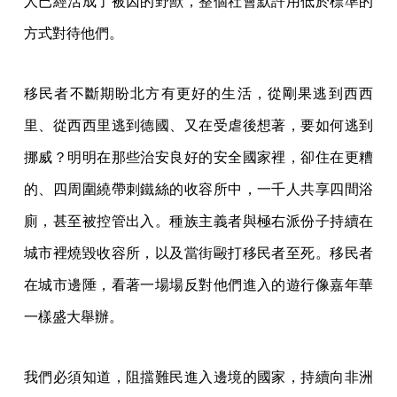
人已經活成了被囚的野獸，整個社會默許用低於標準的
方式對待他們。
移民者不斷期盼北方有更好的生活，從剛果逃到西西
里、從西西里逃到德國、又在受虐後想著，要如何逃到
挪威？明明在那些治安良好的安全國家裡，卻住在更糟
的、四周圍繞帶刺鐵絲的收容所中，一千人共享四間浴
廁，甚至被控管出入。種族主義者與極右派份子持續在
城市裡燒毀收容所，以及當街毆打移民者至死。移民者
在城市邊陲，看著一場場反對他們進入的遊行像嘉年華
一樣盛大舉辦。
我們必須知道，阻擋難民進入邊境的國家，持續向非洲