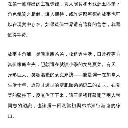
在第一波釋出的主視覺裡，真人演員和田龜源五郎筆下
角色氣質之相似，讓人期待，或許這麼療癒的故事也可
以在現實中存在。如果這個世界還有這樣的善意，就還
值得等待。
故事主角彌一是個單親爸爸，收租過生活，日常裡專心
當個家庭主夫，照顧還在就讀小學的女兒夏菜。有天，
身形巨大、笑容溫暖的麥克來訪——他是彌一在加拿大
生活十年、近期才過世的雙胞胎弟弟涼二的丈夫。在夏
菜的堅持下，麥克住了下來，這三個禮拜敲開了兩人對
同志的認識，也讓彌一回溯當初與弟弟漸行漸遠的緣
由。