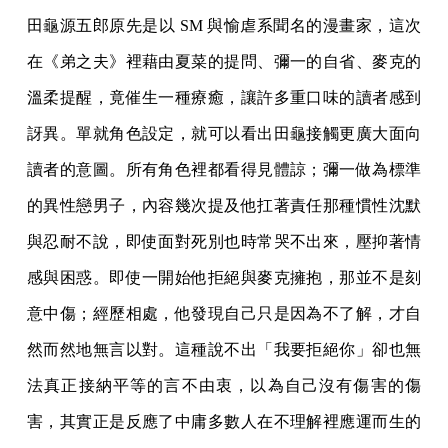
田龜源五郎原先是以 SM 與愉虐系聞名的漫畫家，這次
在《弟之夫》裡藉由夏菜的提問、彌一的自省、麥克的
溫柔提醒，竟催生一種療癒，讓許多重口味的讀者感到
訝異。單就角色設定，就可以看出田龜接觸更廣大面向
讀者的意圖。所有角色裡都看得見體諒；彌一做為標準
的異性戀男子，內容幾次提及他扛著責任那種慣性沈默
與忍耐不說，即使面對死別也時常哭不出來，壓抑著情
感與困惑。即使一開始他拒絕與麥克擁抱，那並不是刻
意中傷；經歷相處，他發現自己只是因為不了解，才自
然而然地無言以對。這種說不出「我要拒絕你」卻也無
法真正接納平等的言不由衷，以為自己沒有傷害的傷
害，其實正是反應了中庸多數人在不理解裡應運而生的