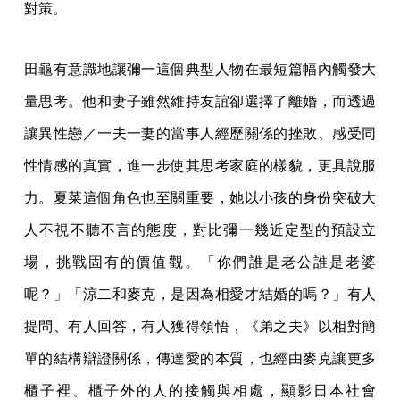
對策。
田龜有意識地讓彌一這個典型人物在最短篇幅內觸發大
量思考。他和妻子雖然維持友誼卻選擇了離婚，而透過
讓異性戀／一夫一妻的當事人經歷關係的挫敗、感受同
性情感的真實，進一步使其思考家庭的樣貌，更具說服
力。夏菜這個角色也至關重要，她以小孩的身份突破大
人不視不聽不言的態度，對比彌一幾近定型的預設立
場，挑戰固有的價值觀。「你們誰是老公誰是老婆
呢？」「涼二和麥克，是因為相愛才結婚的嗎？」有人
提問、有人回答，有人獲得領悟，《弟之夫》以相對簡
單的結構辯證關係，傳達愛的本質，也經由麥克讓更多
櫃子裡、櫃子外的人的接觸與相處，顯影日本社會