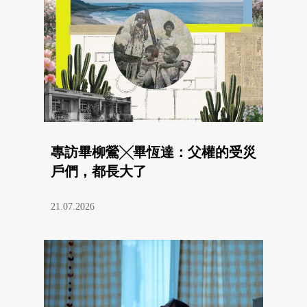
專訪畢柳鶯╳畢恆達：父權的受災
戶們，都長大了
21.07.2026