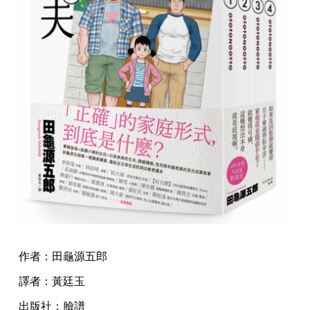
作者：田龜源五郎
譯者：黃廷玉
出版社：臉譜