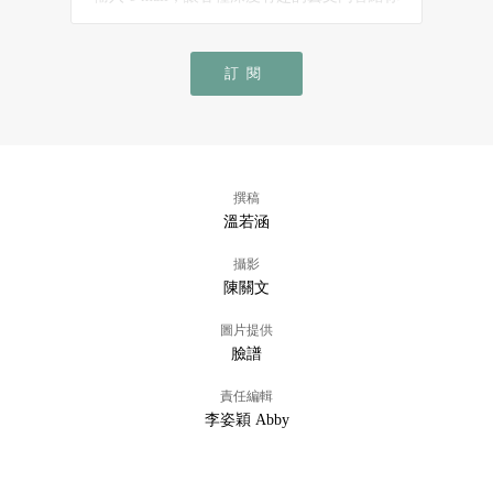
訂閱
撰稿
溫若涵
攝影
陳關文
圖片提供
臉譜
責任編輯
李姿穎 Abby