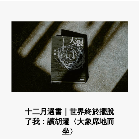
十二月選書｜世界終於擺脫
了我：讀胡遷〈大象席地而
坐〉