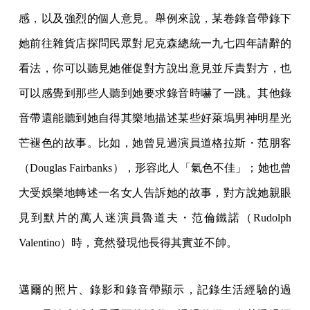
感，以及強烈的個人意見。舉例來說，某卷錄音帶錄下
她前往雜貨店探問民眾對尼克森總統一九七四年請辭的
看法，你可以聽見她催促對方說出意見並斥責對方，也
可以感覺到那些人聽到她要求錄音時嚇了一跳。其他錄
音帶還能聽到她自得其樂地描述某些好萊塢男神明星光
芒褪色的故事。比如，她曾見過演員道格拉斯・范朋客
（Douglas Fairbanks），形容此人「氣色不佳」；她也曾
大受娛樂地轉述一名女人告訴她的故事，對方說她親眼
見到默片的萬人迷演員魯道夫・范倫鐵諾（Rudolph
Valentino）時，竟然發現他長得其實並不帥。
邁爾的照片、錄影和錄音帶顯示，記錄生活經驗的過