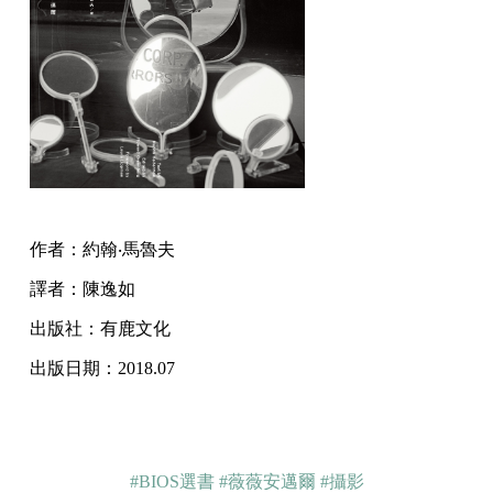
作者：約翰‧馬魯夫
譯者：陳逸如
出版社：有鹿文化
出版日期：2018.07
#BIOS選書
#薇薇安邁爾
#攝影