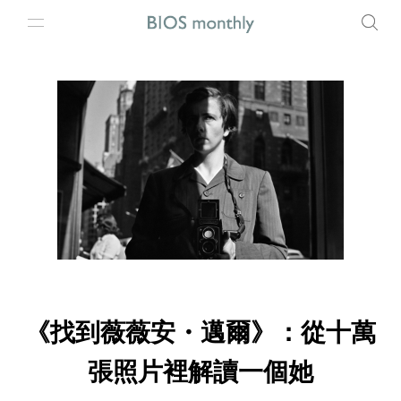
《找到薇薇安・邁爾》：從十萬
張照片裡解讀一個她