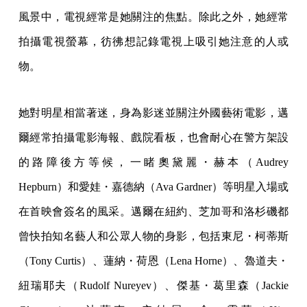
風景中，電視經常是她關注的焦點。除此之外，她經常
拍攝電視螢幕，彷彿想記錄電視上吸引她注意的人或
物。
她對明星相當著迷，身為影迷並關注外國藝術電影，邁
爾經常拍攝電影海報、戲院看板，也會耐心在警方架設
的路障後方等候，一睹奧黛麗・赫本（Audrey
Hepburn）和愛娃・嘉德納（Ava Gardner）等明星入場或
在首映會簽名的風采。邁爾在紐約、芝加哥和洛杉磯都
曾快拍知名藝人和公眾人物的身影，包括東尼・柯蒂斯
（Tony Curtis）、蓮納・荷恩（Lena Horne）、魯道夫・
紐瑞耶夫（Rudolf Nureyev）、傑基・葛里森（Jackie