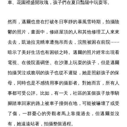
車、花園裡盛開玫瑰，孩子們在夏日豔陽中玩耍等。
然而，邁爾也曾在打破冬日寧靜的暴風雪時期，拍攝陰
鬱的照片，畫面中，修繕屋頂的人和其他修理工人來來
去去，凱迪拉克轎車遭拖吊而去，浣熊被困在前院⋯⋯
暗示了美好生活也有困頓之時。邁爾的照片經常出現看
電視、在後院蓋碉堡、在沙灘上玩耍的孩子，但是邁爾
拍攝哭泣或脆弱的孩子也從不遲疑，她是照顧孩子的保
母，同時也是不感情用事的攝影者。對她而言，所有人
事都可受公評。比如，有一天，社區的某個孩子放學騎
腳踏車回家的路上被車子撞倒在地，可能被嚇壞了或受
了傷，一群憂心的旁觀者馬上靠攏過去，但邁爾並沒
有，她遠遠站著，拍攝整個過程。