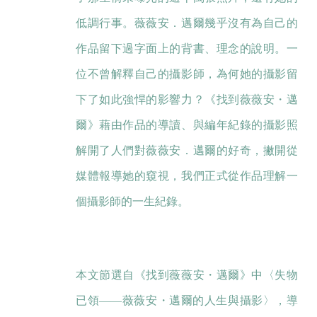
低調行事。薇薇安．邁爾幾乎沒有為自己的
作品留下過字面上的背書、理念的說明。一
位不曾解釋自己的攝影師，為何她的攝影留
下了如此強悍的影響力？《找到薇薇安・邁
爾》藉由作品的導讀、與編年紀錄的攝影照
解開了人們對薇薇安．邁爾的好奇，撇開從
媒體報導她的窺視，我們正式從作品理解一
個攝影師的一生紀錄。
本文節選自《找到薇薇安・邁爾》中〈失物
已領——薇薇安・邁爾的人生與攝影〉，導