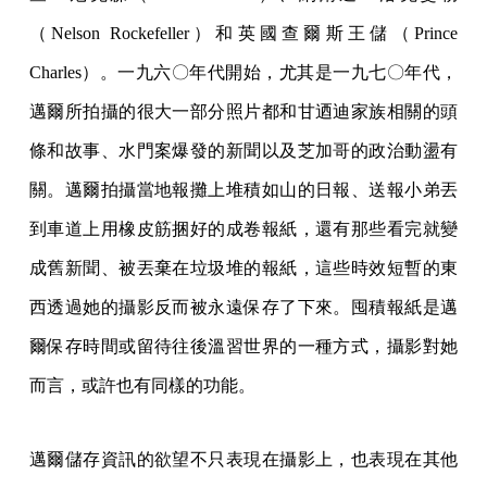
（Nelson Rockefeller）和英國查爾斯王儲（Prince
Charles）。一九六〇年代開始，尤其是一九七〇年代，
邁爾所拍攝的很大一部分照片都和甘迺迪家族相關的頭
條和故事、水門案爆發的新聞以及芝加哥的政治動盪有
關。邁爾拍攝當地報攤上堆積如山的日報、送報小弟丟
到車道上用橡皮筋捆好的成卷報紙，還有那些看完就變
成舊新聞、被丟棄在垃圾堆的報紙，這些時效短暫的東
西透過她的攝影反而被永遠保存了下來。囤積報紙是邁
爾保存時間或留待往後溫習世界的一種方式，攝影對她
而言，或許也有同樣的功能。
邁爾儲存資訊的欲望不只表現在攝影上，也表現在其他