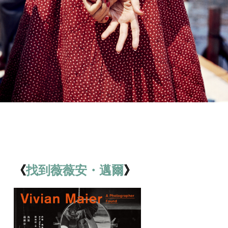
《
找到薇薇安・邁爾
》