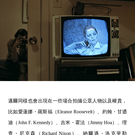
邁爾同樣也會出現在一些場合拍攝公眾人物以及權貴，
比如愛蓮娜・羅斯福（Eleanor Roosevelt）、約翰・甘迺
迪（John F. Kennedy）、吉米・霍法（Jimmy Hoa）、理
查・尼克森（Richard Nixon）、納爾遜・洛克斐勒