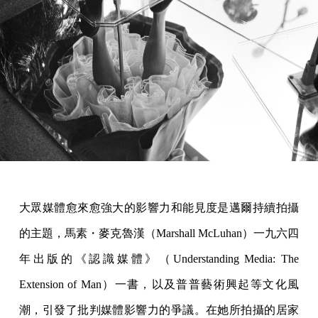
大眾媒體愈來愈強大的影響力和能見度是邁爾持續拍攝
的主題，馬素・麥克魯漢（Marshall McLuhan）一九六四
年出版的《認識媒體》（Understanding Media: The
Extension of Man）一書，以及普普藝術興起等文化風
潮，引發了批判媒體影響力的爭議。在她所拍攝的居家