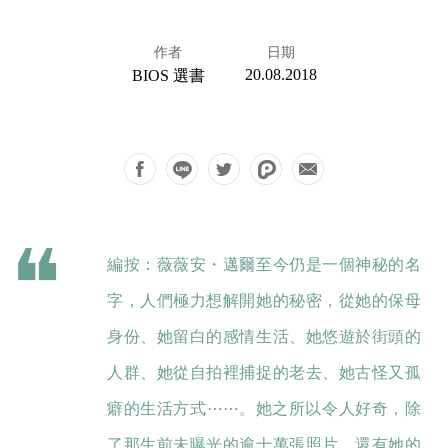
作者
日期
20.08.2018
BIOS 選書
編按：薇薇安・邁爾至今仍是一個神秘的名
字，人們極力想解開她的秘密，從她的保母
身份、她留白的感情生活、她悠遊於街頭的
人群、她從自拍裡捕捉的老去、她古怪又孤
癖的生活方式⋯⋯。她之所以令人好奇，除
了那生前未曝光的逾十萬張照片，還有她的