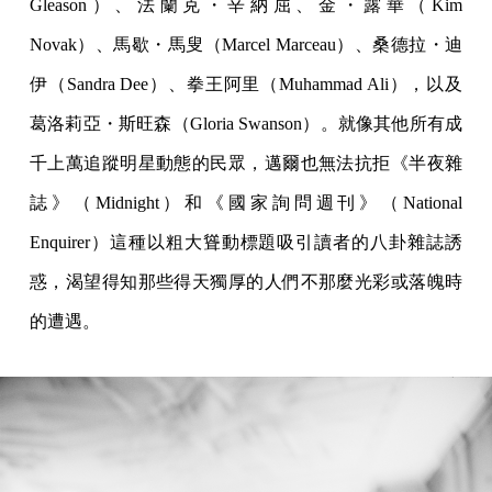
Gleason）、法蘭克・辛納屈、金・露華（Kim
Novak）、馬歇・馬叟（Marcel Marceau）、桑德拉・迪
伊（Sandra Dee）、拳王阿里（Muhammad Ali），以及
葛洛莉亞・斯旺森（Gloria Swanson）。就像其他所有成
千上萬追蹤明星動態的民眾，邁爾也無法抗拒《半夜雜
誌》（Midnight）和《國家詢問週刊》（National
Enquirer）這種以粗大聳動標題吸引讀者的八卦雜誌誘
惑，渴望得知那些得天獨厚的人們不那麼光彩或落魄時
的遭遇。