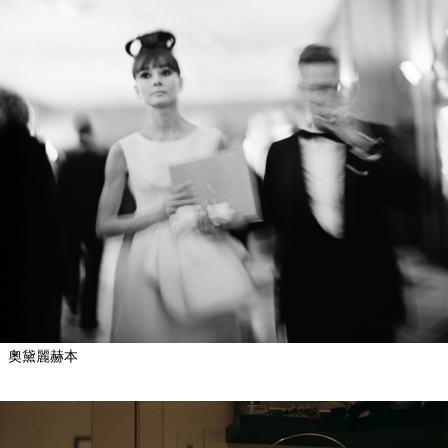
奧黛麗赫本