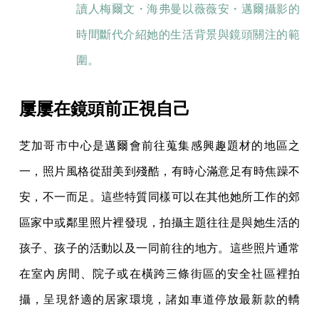
讀人梅爾文・海弗曼以薇薇安・邁爾攝影的
時間斷代介紹她的生活背景與鏡頭關注的範
圍。
屢屢在鏡頭前正視自己
芝加哥市中心是邁爾會前往蒐集感興趣題材的地區之
一，照片風格從甜美到殘酷，有時心滿意足有時焦躁不
安，不一而足。這些特質同樣可以在其他她所工作的郊
區家中或鄰里照片裡發現，拍攝主題往往是與她生活的
孩子、孩子的活動以及一同前往的地方。這些照片通常
在室內房間、院子或在橫跨三條街區的安全社區裡拍
攝，呈現舒適的居家環境，諸如車道停放最新款的轎