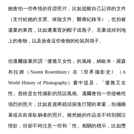
她會拍一些奇怪的存證照片，比如提醒自己記得的文件
（支付給她的支票、保險文件、醫療紀錄等），也拍被
遺棄的東西，比如遭棄置的帽子或瓶子、丟棄或掉到地
上的食物，以及撿食這些食物的松鼠與鴿子。
但邁爾揚棄所謂「優雅又女性」的風格，納歐米・羅森
布拉姆（Naomi Rosenblum）在《世界攝影史》（A
World History of Photography）書中提及，「優雅又女
性」曾經是女性攝影的預設風格。邁爾會拍一些侵略性
強烈的照片，比如直接將鏡頭探進打開的車窗，拍攝睡
著或在前座臥躺者的照片。雖然她的作品並不特別關注
情欲，但卻不時注意一些和「性」相關的標示，比如墮