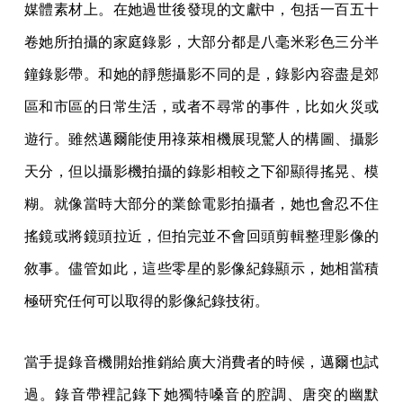
媒體素材上。在她過世後發現的文獻中，包括一百五十
卷她所拍攝的家庭錄影，大部分都是八毫米彩色三分半
鐘錄影帶。和她的靜態攝影不同的是，錄影內容盡是郊
區和市區的日常生活，或者不尋常的事件，比如火災或
遊行。雖然邁爾能使用祿萊相機展現驚人的構圖、攝影
天分，但以攝影機拍攝的錄影相較之下卻顯得搖晃、模
糊。就像當時大部分的業餘電影拍攝者，她也會忍不住
搖鏡或將鏡頭拉近，但拍完並不會回頭剪輯整理影像的
敘事。儘管如此，這些零星的影像紀錄顯示，她相當積
極研究任何可以取得的影像紀錄技術。
當手提錄音機開始推銷給廣大消費者的時候，邁爾也試
過。錄音帶裡記錄下她獨特嗓音的腔調、唐突的幽默