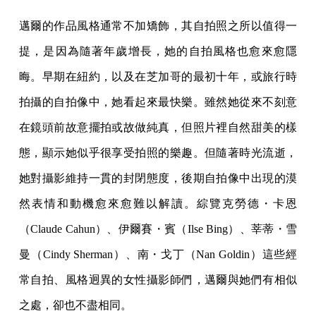
邁爾的作品風格通常不加矯飾，其自拍照之所以值得一
提，是因為隨著年歲增長，她的自拍風格也愈來愈隱
晦。早期在紐約，以及在芝加哥的最初十年，或旅行時
拍攝的自拍像中，她看起來最快樂。雖然她從來不刻意
在鏡頭前故意擺拍或故做純真，但照片裡自然甜美的樣
態，顯示她似乎很享受拍照的樂趣。但隨著時光流逝，
她對攝影維持一貫的封閉態度，後期自拍像中出現的漠
然表情和動機愈來愈難以解讀。綜覽克勞德・卡恩
（Claude Cahun）、伊爾賽・賓（Ilse Bing）、莘蒂・雪
曼（Cindy Sherman）、南・戈丁（Nan Goldin）這些經
常自拍、風格迥異的女性攝影師們，邁爾與她們有相似
之處，卻也不盡相同。