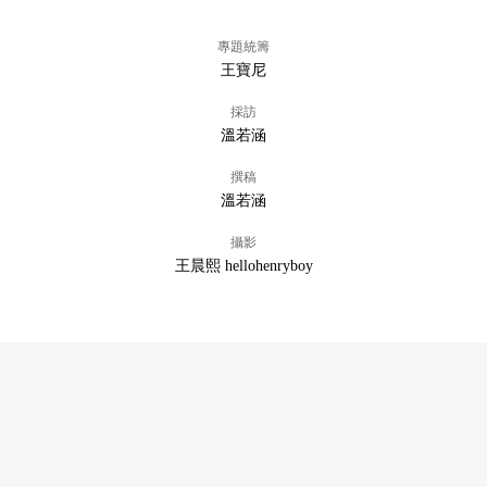
專題統籌
王寶尼
採訪
溫若涵
撰稿
溫若涵
攝影
王晨熙 hellohenryboy