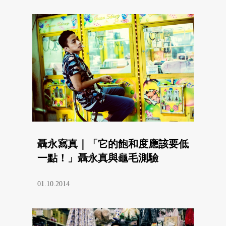
聶永寫真｜「它的飽和度應該要低
一點！」聶永真與龜毛測驗
01.10.2014