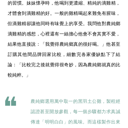
的習慣。妹妹懷孕時，他喝到更濃縮、精純的滴雞精，
才體會到滴雞精的好。一般的雞精喝起來難免有腥味，
但滴雞精卻讓他同時有味覺上的享受。我問他對農純鄉
滴雞精的感想，心裡還有一絲擔心他會不會其實不愛，
結果他直接說：「我覺得農純鄉真的很好喝。」他甚至
訂購其他間品牌回家比較，細數完各家優缺點下了結
論：「比較完之後就覺得很奇妙，因為農純鄉就真的比
較純粹。」
農純鄉選用萬中取一的黑羽土公雞，製程經
認證甚至開放參觀，每一個步驟都力求真誠
傳達「明明白白」的風味。而這樣製作出來