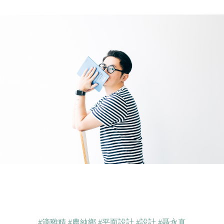
#滴雞精
#農純鄉
#平面設計
#設計
#聶永真