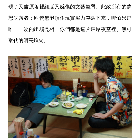
現了又吉原著裡細膩又感傷的文藝氣質。此致所有的夢
想失落者：即使無能頂住現實壓力存活下來，哪怕只是
唯一一次的出場亮相，你們都是這片璀璨夜空裡、無可
取代的明亮焰火。