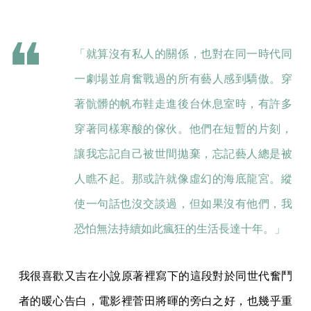
「就算沒有私人的關係，也對在同一時代同
一劇場並肩奮戰過的所有藝人感到驕傲。穿
著骯髒的帆布鞋走進後台休息室時，有許多
穿著同樣寒酸的傢伙。他們在短暫的片刻，
讓我忘記自己被世間拋棄，忘記藝人總是被
人瞧不起。那或許就像虛幻的海底龍宮。縱
使一句話也沒交談過，但如果沒有他們，我
恐怕無法持續如此瘋狂的生活長達十年。」
我很喜歡又吉在小說原著裡寫下的這段對於同世代奮鬥
者的暖心告白，電影裡菅田將暉的旁白之好，也幾乎重