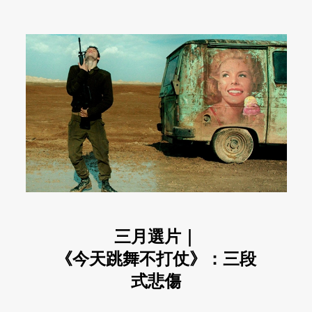
三月選片｜
《今天跳舞不打仗》：三段
式悲傷