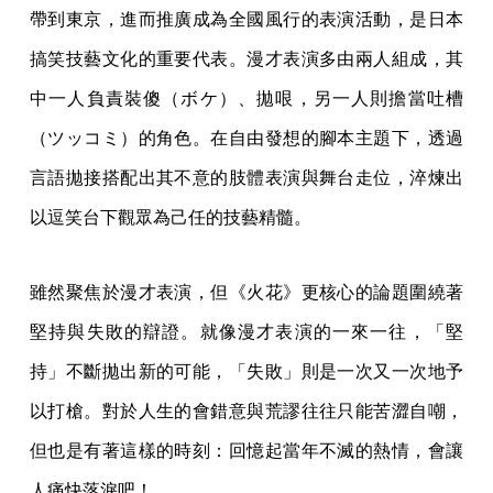
帶到東京，進而推廣成為全國風行的表演活動，是日本
搞笑技藝文化的重要代表。漫才表演多由兩人組成，其
中一人負責裝傻（ボケ）、拋哏，另一人則擔當吐槽
（ツッコミ）的角色。在自由發想的腳本主題下，透過
言語拋接搭配出其不意的肢體表演與舞台走位，淬煉出
以逗笑台下觀眾為己任的技藝精髓。
雖然聚焦於漫才表演，但《火花》更核心的論題圍繞著
堅持與失敗的辯證。就像漫才表演的一來一往，「堅
持」不斷拋出新的可能，「失敗」則是一次又一次地予
以打槍。對於人生的會錯意與荒謬往往只能苦澀自嘲，
但也是有著這樣的時刻：回憶起當年不滅的熱情，會讓
人痛快落淚吧！