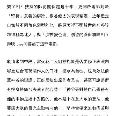
繫了相互扶持的師徒關係超越十年，更開啟電影對於
「堅持」意義的辯證。桐谷健太的表現精湛，近年遊走
自如於不同角色類型的他，將原著裡不羈於世的神谷詮
釋得極為迷人，與「演技變色龍」讚譽的菅田將暉相互
輝映，共同撐起了這部電影。
劇情來到中段，當火花二人組掙扎於是否要修正表演內
容更迎合電視製作人的口味，德永為自己、也為效法前
輩神谷的辯護，正好反映出原作者又吉、甚至可說是所
有投身於舞台表演者的心聲：「神谷哥對於自己覺得有
趣的事物是絕不妥協的。他不是不在意大眾的想法，他
要讓大眾的目光主動轉向他！」堅持會帶來無數痛苦與