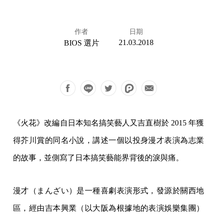
作者
日期
21.03.2018
BIOS 選片
《火花》改編自日本知名搞笑藝人又吉直樹於 2015 年獲
得芥川賞的同名小說，講述一個以投身漫才表演為志業
的故事，並側寫了日本搞笑藝能界背後的淚與痛。
漫才（まんざい）是一種喜劇表演形式，發源於關西地
區，經由吉本興業（以大阪為根據地的表演娛樂集團）