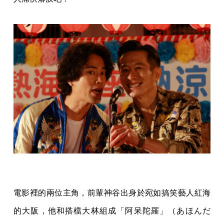
電影裡的兩位主角，前輩神谷出身於宛如搞笑藝人紅海
的大阪，他和搭檔大林組成「阿呆陀羅」（あほんだ