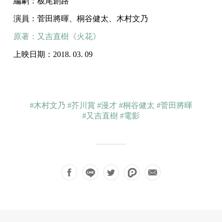
編劇：板尾創路
演員：菅田將暉、桐谷健太、木村文乃
原著：又吉直樹《火花》
上映日期：2018. 03. 09
#木村文乃
#芥川賞
#漫才
#桐谷健太
#菅田將暉
#又吉直樹
#電影