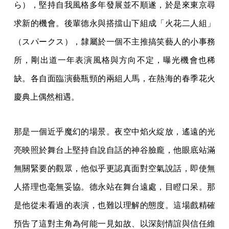
ら），堅持自我風格多年發展並不順遂，於是來東京尋
求新的機會。後輩德永與搭擋山下組成「火花二人組」
（スパークス），隸屬於一個不主推搞笑藝人的小事務
所，剛出道一年表演風格與方向不定，曝光機會也稀
缺。各自面臨演藝瓶頸的兩組人馬，在熱海的春季花火
慶典上偶然相遇。
那是一個近乎魔幻的場景。夜空中焰火綻放，遙遠的光
亮映照於舞台上堅持自說自話的神谷臉龐，他眼底站滿
無關緊要的觀眾，他似乎更認真面對空氣說話，即使無
人搭理也毫無妥協。德永站在舞台遠處，目瞪口呆。那
是他從未看過的表演，也難以理解的態度。這場戲精確
預告了這對主角為何能一見如故、以深刻情誼與信任維