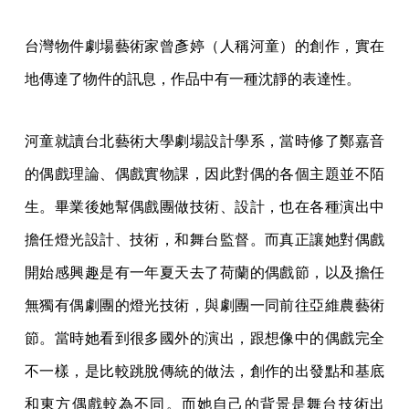
台灣物件劇場藝術家曾彥婷（人稱河童）的創作，實在
地傳達了物件的訊息，作品中有一種沈靜的表達性。
河童就讀台北藝術大學劇場設計學系，當時修了鄭嘉音
的偶戲理論、偶戲實物課，因此對偶的各個主題並不陌
生。畢業後她幫偶戲團做技術、設計，也在各種演出中
擔任燈光設計、技術，和舞台監督。而真正讓她對偶戲
開始感興趣是有一年夏天去了荷蘭的偶戲節，以及擔任
無獨有偶劇團的燈光技術，與劇團一同前往亞維農藝術
節。當時她看到很多國外的演出，跟想像中的偶戲完全
不一樣，是比較跳脫傳統的做法，創作的出發點和基底
和東方偶戲較為不同。而她自己的背景是舞台技術出