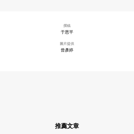
撰稿
于恩平
圖片提供
曾彥婷
推薦文章