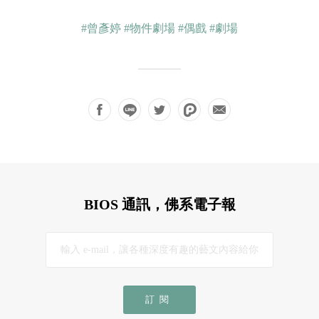
#曾彥婷
#物件劇場
#偶戲
#劇場
BIOS 通訊，佛系電子報
訂閱