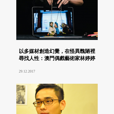
以多媒材創造幻覺，在怪異醜陋裡
尋找人性：澳門偶戲藝術家林婷婷
29.12.2017