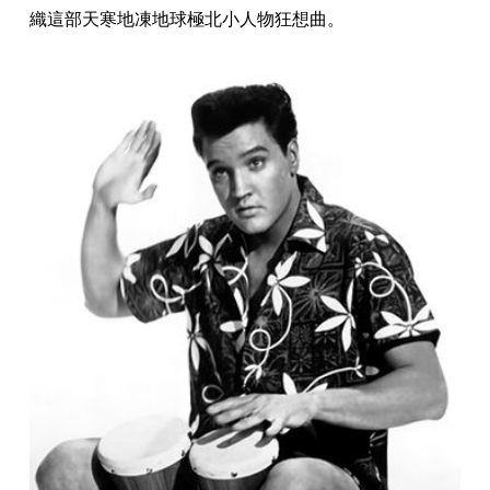
織這部天寒地凍地球極北小人物狂想曲。