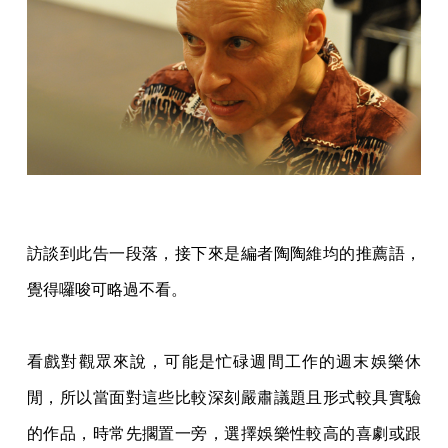
訪談到此告一段落，接下來是編者陶陶維均的推薦語，
覺得囉唆可略過不看。
看戲對觀眾來說，可能是忙碌週間工作的週末娛樂休
閒，所以當面對這些比較深刻嚴肅議題且形式較具實驗
的作品，時常先擱置一旁，選擇娛樂性較高的喜劇或跟