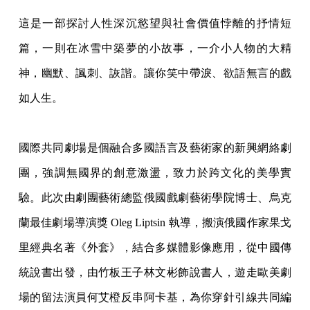
這是一部探討人性深沉慾望與社會價值悖離的抒情短
篇，一則在冰雪中築夢的小故事，一介小人物的大精
神，幽默、諷刺、詼諧。讓你笑中帶淚、欲語無言的戲
如人生。
國際共同劇場是個融合多國語言及藝術家的新興網絡劇
團，強調無國界的創意激盪，致力於跨文化的美學實
驗。此次由劇團藝術總監俄國戲劇藝術學院博士、烏克
蘭最佳劇場導演獎
Oleg Liptsin 執導，搬演俄國作家果戈
里經典名著《外套》，結合多媒體影像應用，從中國傳
統說書出發，由竹板王子林文彬飾說書人，遊走歐美劇
場的留法演員何艾橙反串阿卡基，為你穿針引線共同編