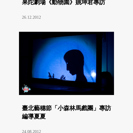
果陀劇場《動物園》姚坤君專訪
26.12.2012
臺北藝穗節「小森林馬戲團」專訪
編導夏夏
24.08.2012