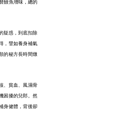
替鰻魚增味，總的
的疑惑，到底扣除
得，譬如養身補氣
類的秘方長時間燉
。
核、貧血、風濕骨
機困擾的兒郎。然
補身健體，背後卻