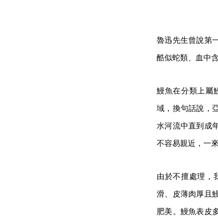
魯迅先生曾說第
酷似蛇類、血中
鰻魚在分類上屬
域，換句話說，
水河流中直到成
不容易親近，一
由於不擅處理，
滑、皮薄肉厚且
肥美。鰻魚表皮