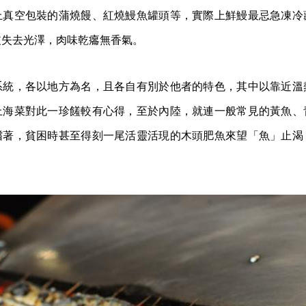
上真空包裝的蒲燒饅、紅燒鰻魚罐頭等，實際上鮮鰻最忌急凍冷
皮失去光澤，肉味乾癟無香氣。
系統，各以地方為名，且各自有別於他者的特色，其中以靠近溫
上海菜對此一珍饈較有心得，至於內陸，就連一般常見的黃魚、
嚐著，貧困時甚至得刻一尾活靈活現的木頭肥魚來望「魚」止渴