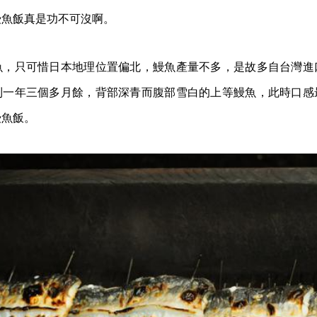
鰻魚飯真是功不可沒啊。
魚，只可惜日本地理位置偏北，鰻魚產量不多，是故多自台灣進
到一年三個多月餘，背部深青而腹部雪白的上等鰻魚，此時口感
鰻魚飯。