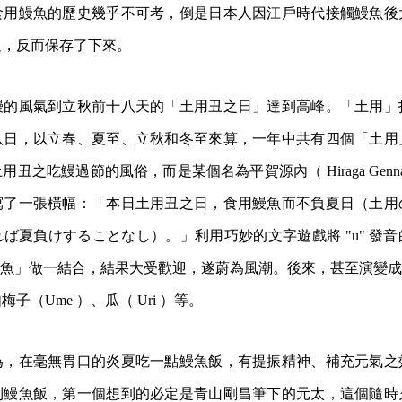
食用鰻魚的歷史幾乎不可考，倒是日本人因江戶時代接觸鰻魚後
集，反而保存了下來。
鰻的風氣到立秋前十八天的「土用丑之日」達到高峰。「土用」
八日，以立春、夏至、立秋和冬至來算，一年中共有四個「土用
丑之吃鰻過節的風俗，而是某個名為平賀源內（ Hiraga Genn
寫了一張橫幅：「本日土用丑之日，食用鰻魚而不負夏日（土用
ば夏負けすることなし）。」利用巧妙的文字遊戲將 "u" 發
「鰻魚」做一結合，結果大受歡迎，遂蔚為風潮。後來，甚至演變成吃「
子（Ume ）、瓜（ Uri ）等。
為，在毫無胃口的炎夏吃一點鰻魚飯，有提振精神、補充元氣之
到鰻魚飯，第一個想到的必定是青山剛昌筆下的元太，這個隨時