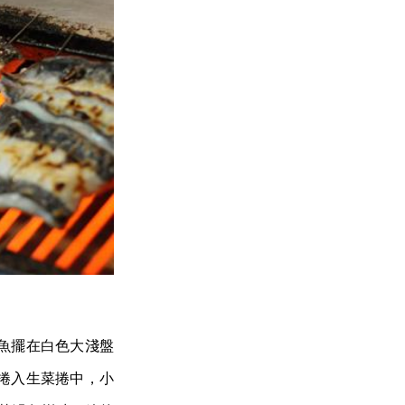
魚擺在白色大淺盤
捲入生菜捲中，小