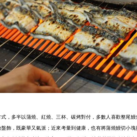
方式，多半以蒲燒、紅燒、三杯、碳烤對付，多數人喜歡整尾鰻
做盤飾，既豪華又氣派；近來考量到健康，也有將蒲燒鰻切小塊