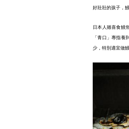
好壯壯的孩子，
日本人雖喜食鰻
「青口」專指養
少，特別適宜做