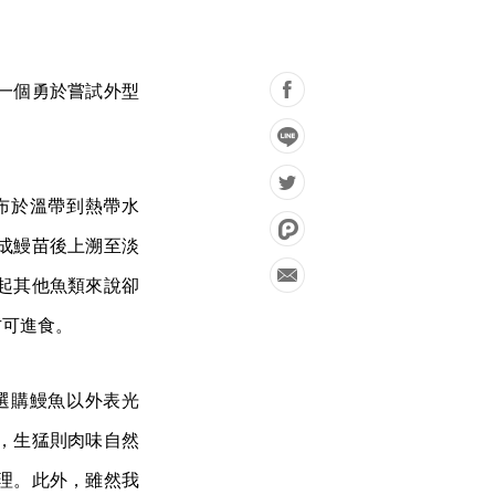
一個勇於嘗試外型
布於溫帶到熱帶水
成鰻苗後上溯至淡
起其他魚類來說卻
方可進食。
選購鰻魚以外表光
，生猛則肉味自然
理。此外，雖然我