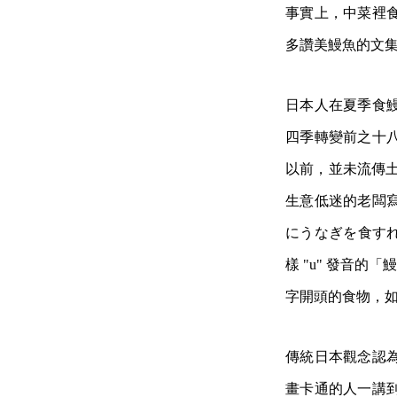
事實上，中菜裡
多讚美鰻魚的文
日本人在夏季食
四季轉變前之十
以前，並未流傳土用
生意低迷的老闆
にうなぎを食すれ
樣 "u" 發音的
字開頭的食物，如梅
傳統日本觀念認
畫卡通的人一講