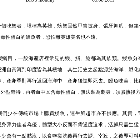
一個吃蟹者，堪稱為英雄，螃蟹固然甲冑披身、張牙舞爪，但第
含毒性蛋白的鰻魚者，恐怕離英雄美名也不遠。
鰻鱺目，一般海產店裡常見的鰻、鱔、鯰都為其族類。鰻魚分
亞洲自黃河到印度皆為其棲地，其生活史之起點源於海洋，孵化
年，產卵季則再行返回海洋中，產卵後隨即死去。鰻魚味美，比
來外型奇特，再者血中又含毒性蛋白，無法製為刺身，須煮熟後
我們少在傳統市場上購買鰻魚，連生鮮超市亦不供應。其實，
鰻身彈力佳者為優，體型大小反而不需過度追求，活鮮只需生猛
多少會有一點黏液，以食鹽搓洗後再行去鱗、宰殺，之後即可料