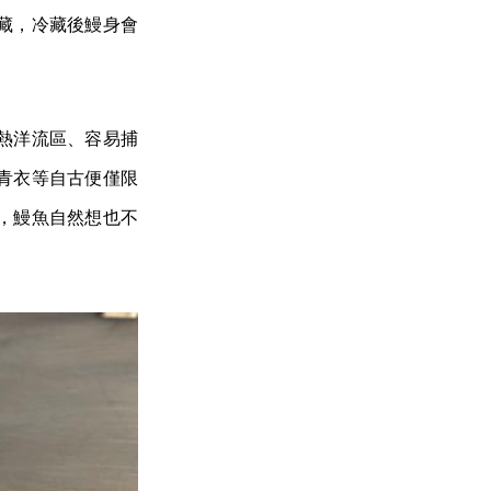
藏，冷藏後鰻身會
熱洋流區、容易捕
青衣等自古便僅限
，鰻魚自然想也不