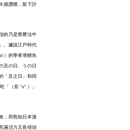
大感讚嘆，留下許
指的乃是舊曆法中
」。據說江戶時代
ai ）的學者替鰻魚
の丑の日、うの日
音的「丑之日」和同
（音 "u" ）」
效，而熟知日本漫
充滿活力又長得頭