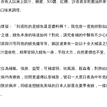
，亦有人以淋上豉汁、糖蜜、XO醬、紅糟、沙茶甚至乾脆油炸來
的口味來調理。
免懷疑：「到底吃的是鰻魚還是醬料啊？」我也曾一度抱持類似
汁之後，鰻魚本身的味道如何？對此，講究食補的中醫有不少心
與當歸川芎同熬的鰻魚爐等等。聽說遼東有一款以十全大補湯之
湯汁盡收乾，精華皆歸入鰻魚一身，手段大方，自然要價也不斐
定位為補氣、強身、益腎，可補虛弱、袪風濕、殺蟲毒，對肺結
女病均有療效，坊間更盛傳以形補形，號召一大票日夜為中年危
僅限於兩岸，同樣迷戀鰻魚美味的日本人卻選在夏季食鰻，一樣
絡。