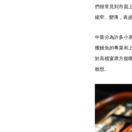
們很常見到市面
縮窄、變薄，表
中菜分為許多小
獲鰻魚的粵菜和
於高檔宴席方能
敢想。