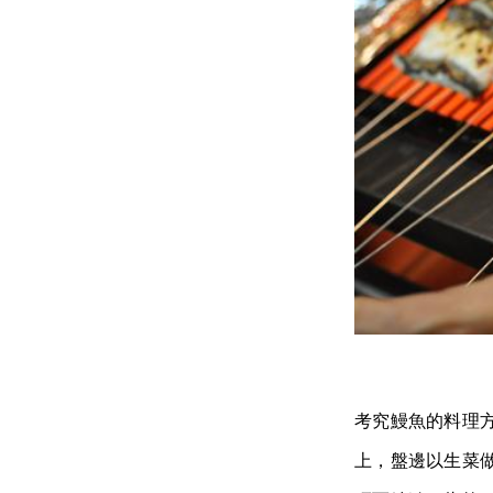
考究鰻魚的料理
上，盤邊以生菜