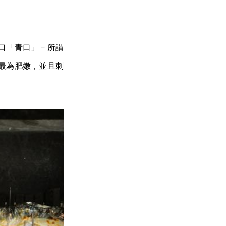
口「青口」－所謂
最為肥嫩，並且刺