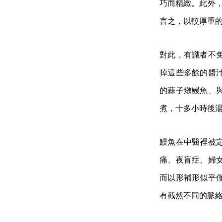
巧而精緻。此外
言之，以較厚重
對此，有識者不
掉這些多餘的醬
的蒜子燉鰻魚、
煮，十多小時後
鰻魚在中醫裡被
痛、夜盲症、婦
而以形補形似乎
有截然不同的脈