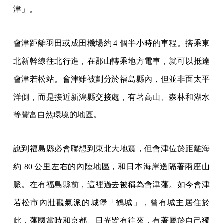
津」。
會津距離羽田或成田機場約 4 個半小時的車程。搭乘東
北新幹線往北行進，在郡山轉乘地方電車，就可以抵達
會津若松站。會津雖被劃分於福島縣內，但並非面太平
洋側，而是接近新潟縣交接處，有著高山、森林和湖水
等豐富自然環境的地區。
說到福島縣必會聯想到東北大地震，但會津位於距離海
約 80 公里左右的內陸地區，和日本海岸邊隔著兩座山
脈。在有福島縣前，這裡過去被稱為會津藩。如今會津
若松市內壯觀氣派的城堡「鶴城」，曾有城主居住於
此，藩國當時和京都、日光皆有往來，有著屬於自己獨