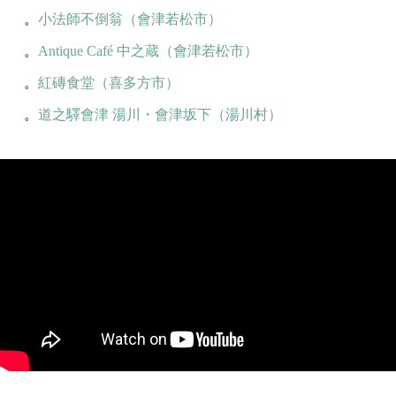
。
小法師不倒翁（會津若松市）
。
Antique Café 中之蔵（會津若松市）
。
紅磚食堂（喜多方市）
。
道之驛會津 湯川・會津坂下（湯川村）