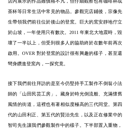
店內展示的作品雖價格不凡，但仔細觀察也有咖啡杯或
茶杯等日常生活中常見的物品。參觀完店鋪後，宗像先
生帶領我們前往位於後山的登窯。巨大的窯安靜地佇立
於山坡，一年使用只有數次。2011 年東北大地震時，毀
壞了一半以上，但受到很多人的協助終於在數年前再次
啟用。OVER 對於登窯的設計很有興趣的樣子，甚至還
彎身鑽進登窯內，一探究竟。
接下我們前往拜訪的是至今仍堅持手工製作不倒翁小法
師的「山田民芸工房」。藏身於時光倒流般、充滿懷舊
風情的街道，這裡也有著相似度極高的三代同堂。第四
代的山田利正、第五代的賢治先生，以及正在修業中的
智司先生讓我們參觀製作中的樣子。下半部置入重物，