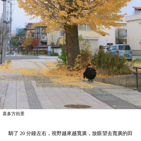
喜多方街景
騎了 20 分鐘左右，視野越來越寬廣，放眼望去寬廣的田