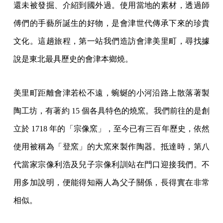
還未被發掘、介紹到國外過。使用當地的素材，透過師
傅們的手藝所誕生的好物，是會津世代傳承下來的珍貴
文化。這趟旅程，第一站我們造訪會津美里町，尋找據
說是東北最具歷史的會津本鄉燒。
美里町距離會津若松不遠，蜿蜒的小河沿路上散落著製
陶工坊，有著約 15 個各具特色的燒窯。我們前往的是創
立於 1718 年的「宗像窯」，至今已有三百年歷史，依然
使用被稱為「登窯」的大窯來製作陶器。抵達時，第八
代當家宗像利浩及兒子宗像利訓站在門口迎接我們。不
用多加說明，便能得知兩人為父子關係，長得實在非常
相似。