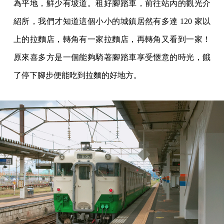
為平地，鮮少有坡道。租好腳踏車，前往站內的觀光介
紹所，我們才知道這個小小的城鎮居然有多達 120 家以
上的拉麵店，轉角有一家拉麵店，再轉角又看到一家！
原來喜多方是一個能夠騎著腳踏車享受愜意的時光，餓
了停下腳步便能吃到拉麵的好地方。