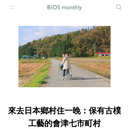
來去日本鄉村住一晚：保有古樸
工藝的會津七市町村