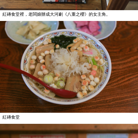
紅磚食堂裡，老闆娘辦成大河劇《八重之櫻》的女主角。
紅磚食堂