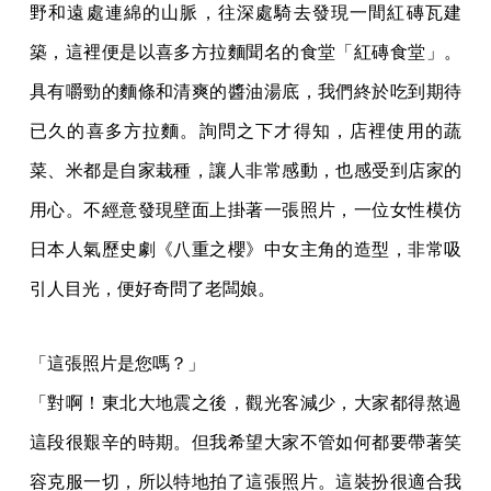
野和遠處連綿的山脈，往深處騎去發現一間紅磚瓦建
築，這裡便是以喜多方拉麵聞名的食堂「紅磚食堂」。
具有嚼勁的麵條和清爽的醬油湯底，我們終於吃到期待
已久的喜多方拉麵。詢問之下才得知，店裡使用的蔬
菜、米都是自家栽種，讓人非常感動，也感受到店家的
用心。不經意發現壁面上掛著一張照片，一位女性模仿
日本人氣歷史劇《八重之櫻》中女主角的造型，非常吸
引人目光，便好奇問了老闆娘。
「這張照片是您嗎？」
「對啊！東北大地震之後，觀光客減少，大家都得熬過
這段很艱辛的時期。但我希望大家不管如何都要帶著笑
容克服一切，所以特地拍了這張照片。這裝扮很適合我