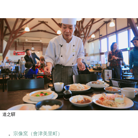
道之驛
。
宗像窯（會津美里町）