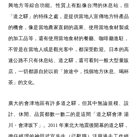
興地方等綜合功能。性質上有點像台灣的休息站，但
「道之驛」的特殊之處，是提供當地人宣傳地方特產品
的機會，像是當地農家直銷的蔬果、使用當地食材製成
的加工品等，還有使用當地食材的餐廳、咖啡廳進駐，
不管是在當地人或是觀光客中，都深受歡迎。日本的高
速公路不只有休息站、道之驛，還可看到一般大型量販
店，一切都源自於以前「旅途中，找個地方休息、喝杯
茶」的文化。
廣大的會津地區有許多道之驛，但其中無論規模、設
計、休閒、品質都數一數二的是這間「道之驛會津 湯
川・會津坂下」。2011 年東北大地震後開幕的道之驛，
擔任經理的神田武宜先生（已辭職）活用過去工作經