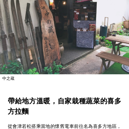
中之蔵
帶給地方溫暖，自家栽種蔬菜的喜多
方拉麵
從會津若松搭乘當地的懷舊電車前往名為喜多方地區，