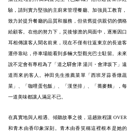
驗，請到實力堅強的主廚來管理餐廳、加強員工教育，
致力於提升餐廳的品質和服務，但依舊提供親切的價格
給顧客。在他的努力下，災後慘澹的局面中，逐漸因口
耳相傳讓客人聞名前來，現在不僅有往返東京的長途客
運停靠站，停車場能看到多輛大型觀光巴士駐留。未來
說不定會有專程為了「道之驛會津 湯川・會津坂下」遠
道而來的客人。神田先生推薦菜單「西班牙蒜香燉蔬
菜」、「咖哩蛋包飯」、「漢堡排」、「蕎麥麵」，每
一道美味都讓人滿足不已。
在真實地與人相遇、傾聽故事之後，這趟旅程讓 OVER
和青木由香印象深刻。青木由香笑稱這裡根本是她的