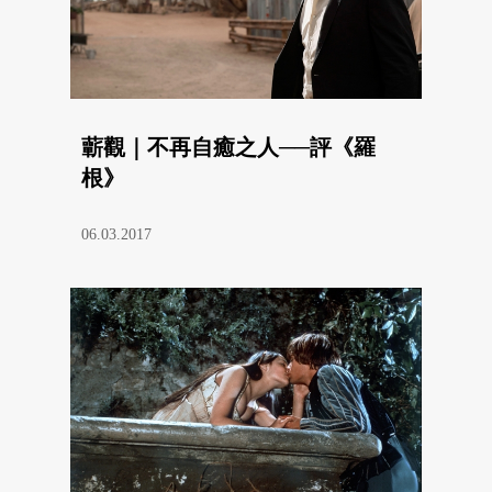
蘄觀｜不再自癒之人──評《羅
根》
06.03.2017