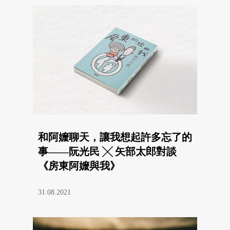
和阿嬤聊天，讓我想起許多忘了的
事——阮光民 ╳ 矢部太郎對談
《房東阿嬤與我》
31.08.2021