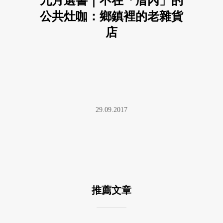
九月選書｜不在「厝內」的
公共灶咖：鄉鎮裡的老雜貨
店
29.09.2017
推薦文章