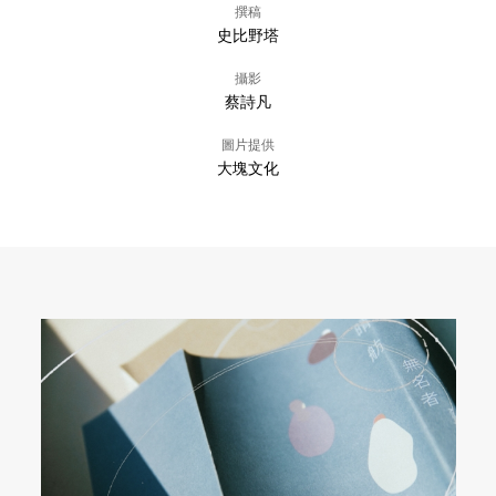
撰稿
史比野塔
攝影
蔡詩凡
圖片提供
大塊文化