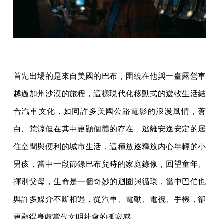
首先出場的是來自美國的巴布，圍繞在他與一臺露營車
越過加州沙漠的旅程，這樣現代化移動式的遊牧生活結
合汽車文化，如同許多美國公路電影的浪漫風情，蒼
白、荒涼但在其中更顯個體的存在，逃離安逸安定的居
住空間與便利的城市生活，這種放逐釋放內心年輕的小
男孩，當中一段節錄巴布兒時的家庭錄像，回望童年、
揮別父母，生命是一個奇妙的迴圈與循環，當中巴伯也
與許多媒介不斷相遇，從汽車、電動、電視、手機，卻
更顯得身處當代文明社會的孤寂感。