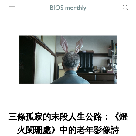
三條孤寂的末段人生公路：《燈
火闌珊處》中的老年影像詩