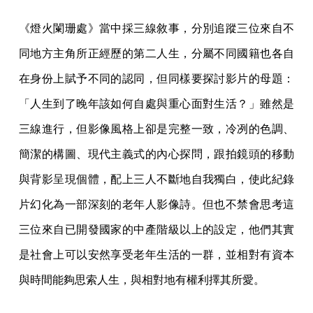
《燈火闌珊處》當中採三線敘事，分別追蹤三位來自不
同地方主角所正經歷的第二人生，分屬不同國籍也各自
在身份上賦予不同的認同，但同樣要探討影片的母題：
「人生到了晚年該如何自處與重心面對生活？」雖然是
三線進行，但影像風格上卻是完整一致，冷冽的色調、
簡潔的構圖、現代主義式的內心探問，跟拍鏡頭的移動
與背影呈現個體，配上三人不斷地自我獨白，使此紀錄
片幻化為一部深刻的老年人影像詩。但也不禁會思考這
三位來自已開發國家的中產階級以上的設定，他們其實
是社會上可以安然享受老年生活的一群，並相對有資本
與時間能夠思索人生，與相對地有權利擇其所愛。