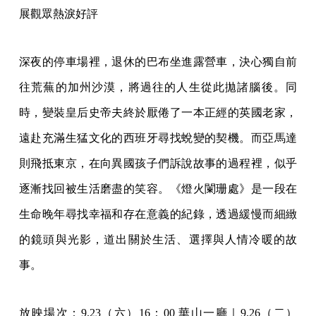
展觀眾熱淚好評
深夜的停車場裡，退休的巴布坐進露營車，決心獨自前
往荒蕪的加州沙漠，將過往的人生從此拋諸腦後。同
時，變裝皇后史帝夫終於厭倦了一本正經的英國老家，
遠赴充滿生猛文化的西班牙尋找蛻變的契機。而亞馬達
則飛抵東京，在向異國孩子們訴說故事的過程裡，似乎
逐漸找回被生活磨盡的笑容。《燈火闌珊處》是一段在
生命晚年尋找幸福和存在意義的紀錄，透過緩慢而細緻
的鏡頭與光影，道出關於生活、選擇與人情冷暖的故
事。
放映場次：9.23（六）16：00 華山一廳｜9.26（二）