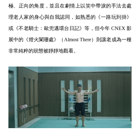
極、正向的角度，並且在劇情上以笑中帶淚的手法去處
理老人家的身心與自我認同，如熟悉的《一路玩到掛》
或《不老騎士：歐兜邁環台日記》等，但今年 CNEX 影
展中的《燈火闌珊處》（Almost There）則讓老成為一種
非常純粹的狀態被靜靜地觀看。