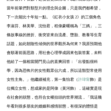
當年前輩們對類型片的理念與企圖，只是我們都希望，
下一次能比十年短一點。《紅衣小女孩 2》的三個角色
李淑芬、林美華、沈怡君，程偉豪暱稱為「三媽」，三
條故事線的挫折、衝突皆來自流產、墮胎、教養等生育
話題，如此朝陰性傾倒的世界觀所為何來？我原預期他
會順著前面思路，用社會心理學成因來包裝答案，未料
他給了一個相當開門見山的直爽回答：「出發點很科
學，因為恐怖片的女性觀眾佔六成，所以這類型常使用
女性主角。」他繼續補充，第一集怡君（
許瑋甯
飾）是
位獨立女性，想成家的是阿偉（黃河飾），這確實是現
在社會的狀態，也符合女權抬頭的世界潮流，「我這幾
年看到很多朋友的婚姻和感情狀態，有很深的體悟是