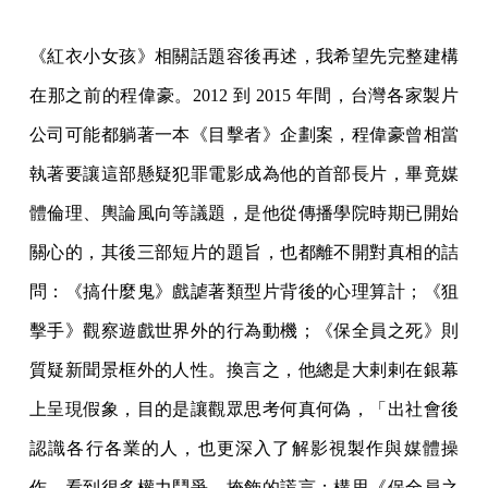
《紅衣小女孩》相關話題容後再述，我希望先完整建構
在那之前的程偉豪。2012 到 2015 年間，台灣各家製片
公司可能都躺著一本《目擊者》企劃案，程偉豪曾相當
執著要讓這部懸疑犯罪電影成為他的首部長片，畢竟媒
體倫理、輿論風向等議題，是他從傳播學院時期已開始
關心的，其後三部短片的題旨，也都離不開對真相的詰
問：《搞什麼鬼》戲謔著類型片背後的心理算計；《狙
擊手》觀察遊戲世界外的行為動機；《保全員之死》則
質疑新聞景框外的人性。換言之，他總是大剌剌在銀幕
上呈現假象，目的是讓觀眾思考何真何偽，「出社會後
認識各行各業的人，也更深入了解影視製作與媒體操
作，看到很多權力鬥爭、掩飾的謊言；構思《保全員之