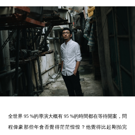
全世界 95 %的導演大概有 95 %的時間都在等待開案，問
程偉豪那些年會否覺得茫茫惶惶？他覺得比起剛拍完