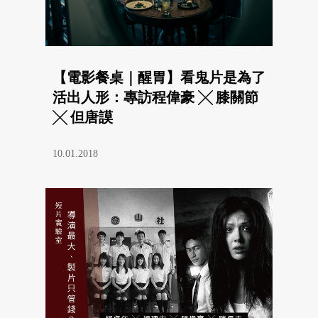
【電影餐桌｜醒胃】看鬼片是為了
活出人形：專訪程偉豪 ╳ 膝關節
╳ 但唐謨
10.01.2018