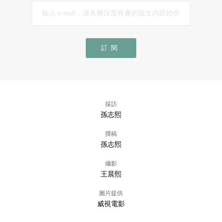
訂閱
採訪
孫志熙
撰稿
孫志熙
攝影
王晨熙
圖片提供
威視電影