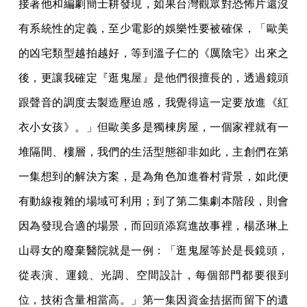
接著他和編劇簡士耕發現，如果台灣觀眾對恐怖片還沒
有系統性的定義，至少電影的娛樂性要被確保，「歐美
的凶宅類型越拍越好，等到溫子仁的《厲陰宅》出來之
後，更讓我確定『逛鬼屋』是他們很擅長的，透過鏡頭
跟聲音的調度去製造壓迫感，我覺得這一定要放進《紅
衣小女孩》。」但歐美多是獨棟房屋，一個家裡就有一
堆隔間、樓層，我們的生活型態卻非如此，主創們在第
一集想到的解決方案，是為角色加進眷村背景，如此便
有動線複雜的場域可利用；到了第二集劇本階段，則會
因為發現合適的場景，而回頭添寫進故事裡，楊丞琳上
山尋女的廢棄醫院就是一例：「逛鬼屋等於是長鏡頭，
從表演、運鏡、光調、空間設計，每個部門都要很到
位，技術含量相當高。」第一集因資金拮据而留下的遺