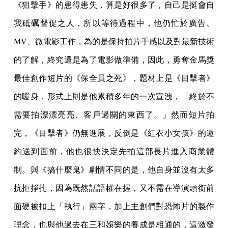
《狙擊手》的患得患失，算是好很多了，自己是挺會自
我砥礪督促之人，所以等待過程中，他仍忙於廣告、
MV、微電影工作，為的是保持拍片手感以及對最新技術
的了解，終究還是為了電影做準備，因此，勇奪金馬獎
最佳創作短片的《保全員之死》，題材上是《目擊者》
的暖身，形式上則是他累積多年的一次宣洩，「終於不
需要拍漂漂亮亮、客戶過關的東西了。」然而短片拍
完，《目擊者》仍無進展，反倒是《紅衣小女孩》的邀
約送到面前，他也很快決定先拍這部長片進入商業體
制。與《搞什麼鬼》劇情不同的是，他自身並沒有太多
抗拒掙扎，因為既然話語權在握，又不需在導演頭銜前
面硬被扣上「執行」兩字，加上主創們對恐怖片的製作
理念，也與他過去在三和娛樂的養成是相通的，這激發