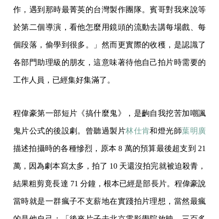
作，遇到那時最菁英的台灣製作團隊。賓哥對我來說等
於第二個導演，看他怎麼用鏡頭的流動去講每場戲、每
個段落，偷學到很多。」然而更實際的收穫，是認識了
各部門助理級的朋友，這意味著待他自己拍片時需要的
工作人員，已經集好集滿了。
程偉豪第一部短片《搞什麼鬼》，是齣自我挖苦加嘲諷
鬼片公式的後設劇。曾聽過製片
林仕肯
和燈光師
葉明廣
描述拍攝時的各種慘烈，原本 8 萬的預算最後超支到 21
萬，因為劇本寫太多，拍了 10 天還沒拍完就被迫殺青，
結果粗剪竟長達 71 分鐘，根本已經是部長片。程偉豪說
當時就是一群瘋子不支薪地在實踐拍片理想，當然最瘋
的是他自己：「後來片子去北京電影學院放映，三百多