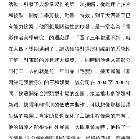
活動，引發了與影像製作的第一次接觸，從此迷上拍片
和後製，開始自學剪接、動畫、特效，到了大四甚至已
有能力接案，他回想最關鍵性的啟發，是一堂名為「電
影作者美學研究」的通識課，「選了三年都選不到，就
在大四下學期選到了，讓我獲得對導演和編劇的系統性
了解，對電影的興趣就大爆發。」同時間他進入電影公
司打工，去的就是前一年出品《宅變》、接著籌備《基
因決定我愛你》的三和娛樂，該公司在 2004 至 2006 年
間，挾著開拓台灣類型市場的企圖，接連推出多部題材
新穎、拔擢年輕導演的低成本製作，可以想像那樣活躍
生猛的氛圍，肯定助長也深化了工讀生程偉豪的志向，
他的編導才能很快向外展露，大四畢業展時，他拍了一
支總長 12 分鐘的警匪動作宣傳片，從鏡位選擇、剪接邏