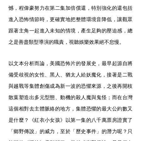
憾，程偉豪努力在第二集加倍償還，特別強化的還包括
進入恐怖情節時，更確實地把整體環境音降低，讓觀眾
跟著主角一起進入未知的情境，產生足夠的壓迫感，總
之是善盡類型導演的職責，視聽娛樂效果絕不怠慢。
以文本分析而論，美國恐怖片的發展史，最早起源自將
備受歧視的女性、黑人、猶太人給妖魔化，接著是二戰
與越戰等集體創傷成為新一波的恐懼來源，之後再開枝
散葉塑造出多元型態、動機的殺人魔與鬼怪；而在台灣
這個相對去主體脈絡的地方，集體恐懼的最大公約數又
是什麼？《紅衣小女孩》以第一集的八千萬票房證實了
「鄉野傳說」的威力，至於「歷史事件」的潛力呢？只