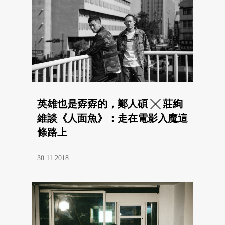
英雄也是孬孬的，鄭人碩 ╳ 莊絢
維談《人面魚》：走在電影入魔這
條路上
30.11.2018