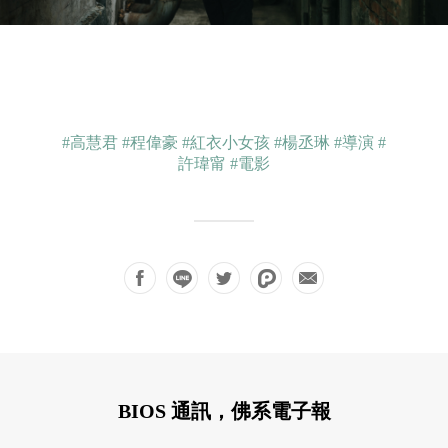
#高慧君
#程偉豪
#紅衣小女孩
#楊丞琳
#導演
#
許瑋甯
#電影
BIOS 通訊，佛系電子報