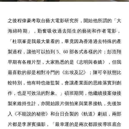
之後程偉豪考取台藝大電影研究所，開始他所謂的「大
海綿時期」，勤奮吸收過去陌生的藝術和作者電影，
「杜琪峯是我最大量看的，畢竟因為香港過去特殊的產
製過程，讓他可以拍到 5、60 部各式各樣的片；彭浩翔
早期有各種片型，大家熟悉的是《志明與春嬌》，但我
最喜歡的卻是相對冷門的《出埃及記》；陳可辛狀態比
較特別，他有時也做監製，會讓產業面的思維落實到創
作，也是可效法的對象。」碩班期間，他繼續接案做後
製來維持生計，亦開始跟片側拍來與業界接軌，先後加
入《不能說的秘密》和台日合製的《軌道》劇組，兩部
片都是李屏賓攝影，「最幸運的是兩次都跟侯導班底合