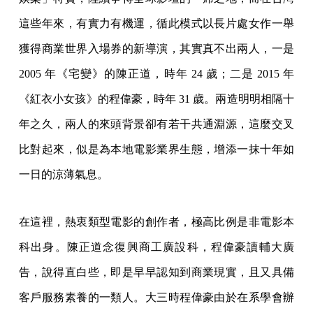
這些年來，有實力有機運，循此模式以長片處女作一舉
獲得商業世界入場券的新導演，其實真不出兩人，一是
2005 年《宅變》的陳正道，時年 24 歲；二是 2015 年
《紅衣小女孩》的程偉豪，時年 31 歲。兩造明明相隔十
年之久，兩人的來頭背景卻有若干共通淵源，這麼交叉
比對起來，似是為本地電影業界生態，增添一抹十年如
一日的涼薄氣息。
在這裡，熱衷類型電影的創作者，極高比例是非電影本
科出身。陳正道念復興商工廣設科，程偉豪讀輔大廣
告，說得直白些，即是早早認知到商業現實，且又具備
客戶服務素養的一類人。大三時程偉豪由於在系學會辦