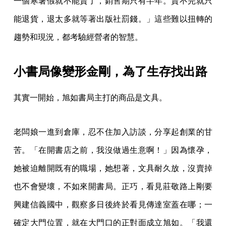
一個寒暑假就不能賣了，銷售期只有半年。賣不完就只
能退貨，退太多就等著出版社罰錢。」這些難以扭轉的
趨勢和現況，都考驗經營者的智慧。
小書局像變形金剛，為了生存找出路
其實一開始，旭如書局主打的商品是文具。
老闆娘一進到倉庫，忍不住加入訪談，分享起創業的甘
苦。「在開書店之前，我沒做過生意啊！」因為懷孕，
她被迫離開既有的職場，她想著，文具耐久放，沒賣掉
也不會變壞，不如來開書局。正巧，看見莊敬路上剛要
興建信義國中，觀察多日後終於看見傳達室蓋在哪；一
確定大門位置，就在大門口的正對面成立旭如。「我還