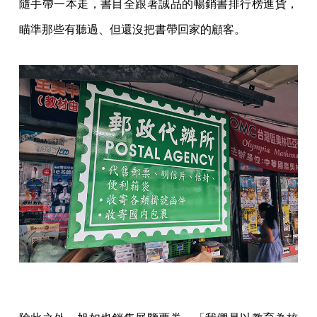
隨手帶一本走，書目全跟著誠品的暢銷書排行榜進貨，
瞄準那些有聽過、但還沒把書帶回家的顧客。