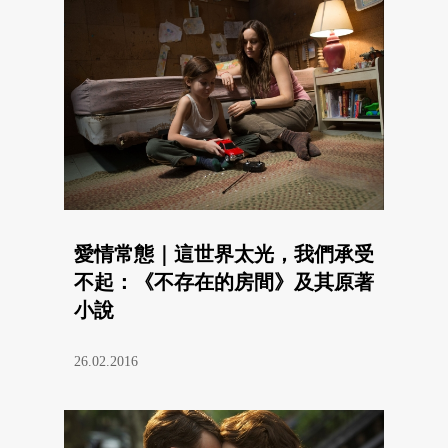
愛情常態｜這世界太光，我們承受
不起：《不存在的房間》及其原著
小說
26.02.2016