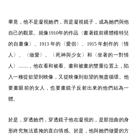
畢竟，他不是凝視她們，而是凝視鏡子，成為她們與他
自己的觀眾。就像1910年的作品〈畫著鏡前裸體模特兒
的自畫像〉、1913 年的〈愛侶〉、1915 年創作的〈情
人〉、〈做愛〉、〈死神與少女〉和〈坐著的一對情
人〉……，他在看和被看、畫和被畫的雙重位置上，陷
入一種從欲望到映像，又從映像到欲望的無盡循環。他
要畫眼前的女人，也要畫鏡子反射出來的他們結為一
體。
於是，穿透她們，穿透鏡子他在凝視的，是那扭曲的身
形終究無法遮掩的直白情感。於是，他與她們做愛的方