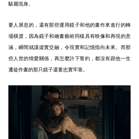
駭麗現身。
要人屏息的，還有那些運用鏡子和他的畫作來進行的轉
場橫渡，因為鏡子和繪畫藝術同樣具有映像和再現的意
涵，瞬間就讓虛實交融，令現實和記憶指向未來。而那
些人世的情愛關係，再怎麼許下誓約，都沒有跟他一生
遷徙作畫的那只鏡子還要忠實牢靠。