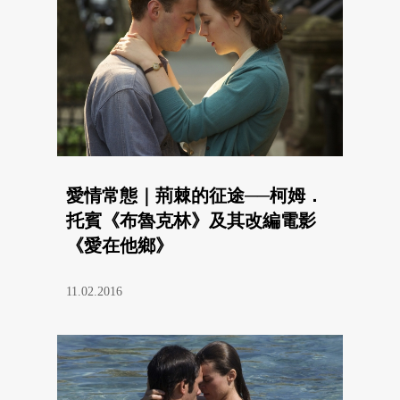
愛情常態｜荊棘的征途──柯姆．
托賓《布魯克林》及其改編電影
《愛在他鄉》
11.02.2016