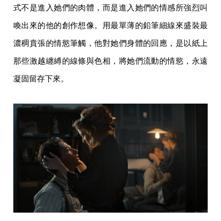
式不是進入她們的肉體，而是進入她們的情感所強烈叫
喚出來的他的創作想像。用最單薄的鉛筆細線來盛裝最
濃稠賁張的情慾筆觸，他對她們身體的回應，是以紙上
那些激越纏縛的線條與色相，將她們流動的情慾，永遠
凝固留存下來。