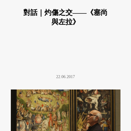
對話｜灼傷之交——《塞尚
與左拉》
22.06.2017