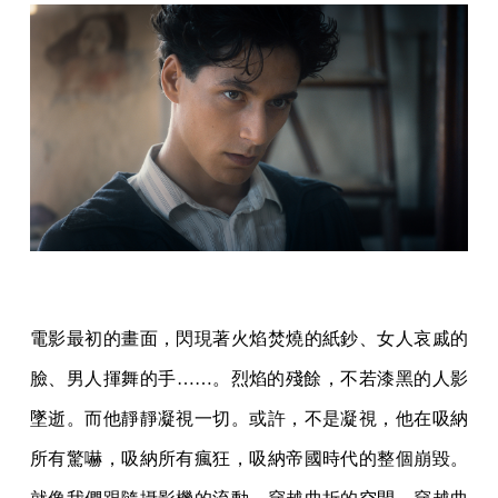
電影最初的畫面，閃現著火焰焚燒的紙鈔、女人哀戚的
臉、男人揮舞的手……。烈焰的殘餘，不若漆黑的人影
墜逝。而他靜靜凝視一切。或許，不是凝視，他在吸納
所有驚嚇，吸納所有瘋狂，吸納帝國時代的整個崩毀。