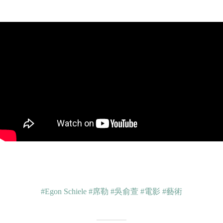
#Egon Schiele
#席勒
#吳俞萱
#電影
#藝術