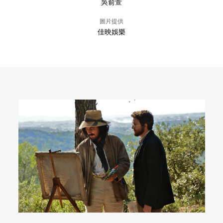
吳俞萱
圖片提供
佳映娛樂