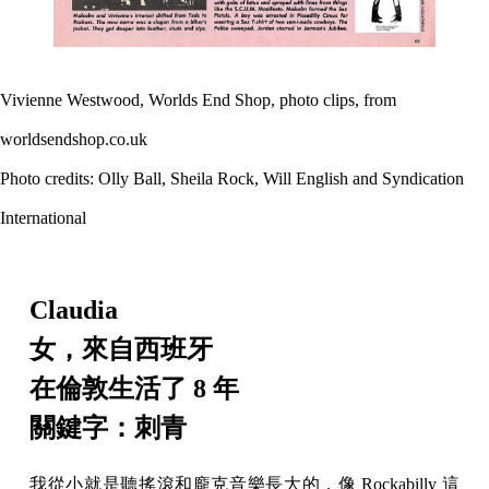
Vivienne Westwood, Worlds End Shop, photo clips, from
worldsendshop.co.uk
Photo credits: Olly Ball, Sheila Rock, Will English and Syndication
International
Claudia
女，來自西班牙
在倫敦生活了 8 年
關鍵字：刺青
我從小就是聽搖滾和龐克音樂長大的，像 Rockabilly 這