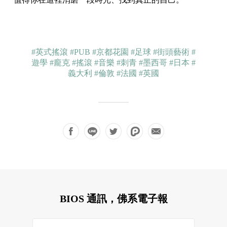
#英式搖滾
#PUB
#京都花園
#足球
#街頭藝術
#
遊學
#龐克
#搖滾
#音樂
#刺青
#墨西哥
#日本
#
義大利
#倫敦
#法國
#英國
BIOS 通訊，佛系電子報