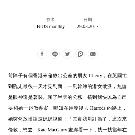
作者
日期
BIOS monthly
29.03.2017
前陣子有個香港來倫敦出公差的朋友 Cherry，在英國忙
到臨走最後一天才見到面，一副幹練的港女做派，無論
是眼神還是著裝。聊了半天的公務，搞到我快以為自己
要和她一起做專案，哪知在用餐後去 Harrods 的路上，
她突然放慢語速娓娓說道：「其實我剛訂婚了，這次來
倫敦，想去 Kate MacGarry 畫廊看一下，找一找當年在