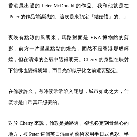
香港展出過的 Peter McDonald 的作品。我和他就是在
Peter 的作品前認識的。這次是來預定『結婚禮』的。」
夜晚有點涼的風襲來，馬路對面是 V&A 博物館的剪
影，前方一片星星點點的燈光，固然不是香港那般輝
煌，但在清涼的空氣中透得明亮。Cherry 的身型在映射
下彷彿也變得嬌媚，而目光卻似乎比之前還要堅定。
在倫敦許久，有時候常常陷入迷思，城市如此之大，什
麼才是自己真正想要的。
對於 Cherry 來說，倫敦是她路過、卻也必定刻骨銘心的
地方，被 Peter 這個英日混血的藝術家用半日式色彩、半