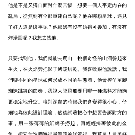
他是不是又獨自面對什麼苦惱，想要一個人平定內在的
亂局，從無到有全部重建自己呢？他在哪顆星球，遇見
了好人還是懷事呢？他那邊有沒有婚禮可參加，有沒有
炸湯圓呢？我想去找他。
只要找到他，我們就能去爬山，挑個奇怪的山洞躲起來
生火，在火焰旁把影子烤暖烘乾。我喜歡跟他說話，我
們聊不同的星球如何形成不同的生態圈，他會模仿單腳
蜘蛛跳舞的節奏，我說大陸飛船要用哪一種燃料才能夠
更穩定地升空。聊到深處的時候我們會變得很小心，仔
細地為彼此設計隱喻，然後試著把心中想要告訴對方的
事，用一張薄薄的紙網子撈起，再輕輕捧著彼此的金
魚，把它放進腦海裡最溫暖的洋流裡。野草星人最美好