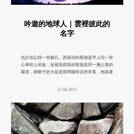
吟遊的地球人｜雲裡彼此的
名字
也許你記得一些臉孔。西裝頭的那個是早上同一班
公車的上班族，短裙高跟鞋的那個是同一層公寓的
鄰居，綁辮子的大叔是那間咖啡店的常客，他就著
電腦，坐在窗邊的角落。你認得 ...
21.04.2015