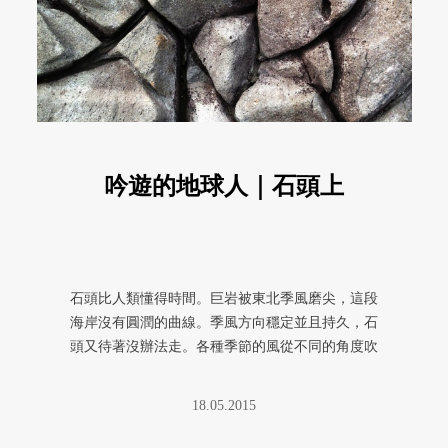
吟遊的地球人｜石頭上
石頭比人類懂得時間。巨岩被東北季風磨尖，這段
海岸沒有圓潤的曲線。季風方向穩定並且持久，石
頭又待著沒辦法走。各種季節的風從不同的角度吹
來，雖不若東北季風那樣強勁， ...
18.05.2015