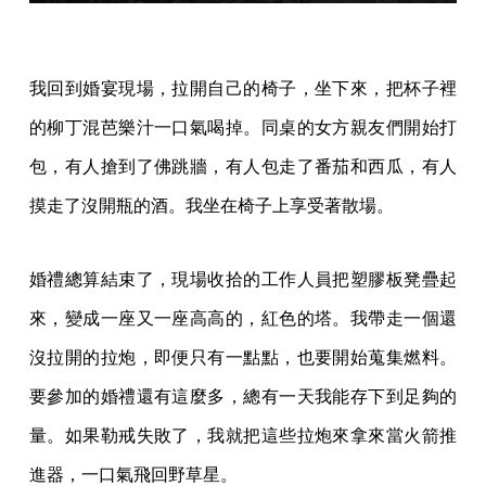
我回到婚宴現場，拉開自己的椅子，坐下來，把杯子裡
的柳丁混芭樂汁一口氣喝掉。同桌的女方親友們開始打
包，有人搶到了佛跳牆，有人包走了番茄和西瓜，有人
摸走了沒開瓶的酒。我坐在椅子上享受著散場。
婚禮總算結束了，現場收拾的工作人員把塑膠板凳疊起
來，變成一座又一座高高的，紅色的塔。我帶走一個還
沒拉開的拉炮，即便只有一點點，也要開始蒐集燃料。
要參加的婚禮還有這麼多，總有一天我能存下到足夠的
量。如果勒戒失敗了，我就把這些拉炮來拿來當火箭推
進器，一口氣飛回野草星。