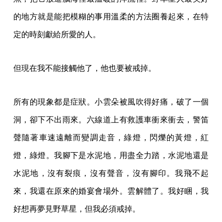
的地方就是能把模糊的事用溫柔的方法圈養起來，在特
定的時刻獻給所愛的人。
但現在我不能接觸他了，他也要被戒掉。
所有的現象都是症狀。小雲朵被風吹得好痛，破了一個
洞，卻下不出雨來。六線道上有救護車衝來衝去，警笛
聲隨著車速遠離而變調走音，綠燈，閃爍的黃燈，紅
燈，綠燈。我腳下是水泥地，用盡全力踏，水泥地還是
水泥地，沒有裂痕，沒有聲音，沒有腳印。我飛不起
來，我還在原來的婚宴會場外。雲解體了。我好睏，我
好想再夢見野草星，但我必須戒掉。