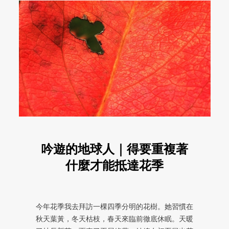
吟遊的地球人｜得要重複著
什麼才能抵達花季
今年花季我去拜訪一棵四季分明的花樹。她習慣在
秋天葉黃，冬天枯枝，春天來臨前徹底休眠。天暖