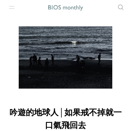
吟遊的地球人│如果戒不掉就一
口氣飛回去