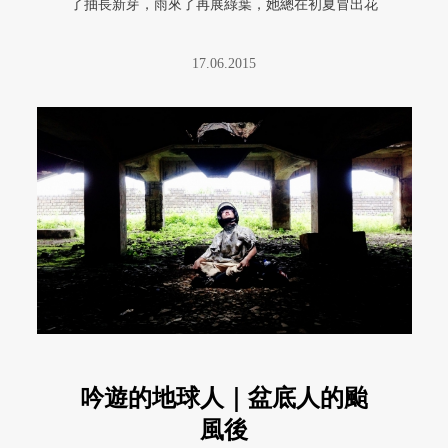
了抽長新芽，雨來了再展綠葉，她總在初夏冒出花
苞。雄花量多命短，整朵從枝頭 ...
17.06.2015
吟遊的地球人｜盆底人的颱
風後