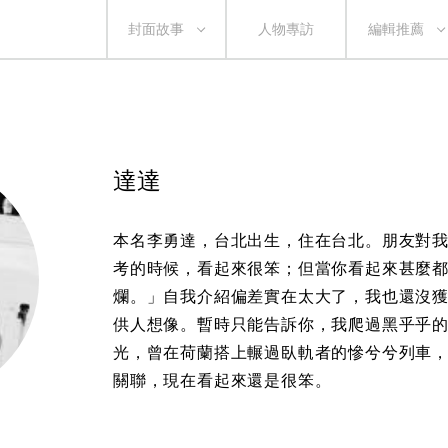
封面故事
人物專訪
編輯推薦
達達
本名李勇達，台北出生，住在台北。朋友對
考的時候，看起來很笨；但當你看起來甚麼
爛。」自我介紹偏差實在太大了，我也還沒
供人想像。暫時只能告訴你，我爬過黑乎乎
光，曾在荷蘭搭上輾過臥軌者的慘兮兮列車
關聯，現在看起來還是很笨。