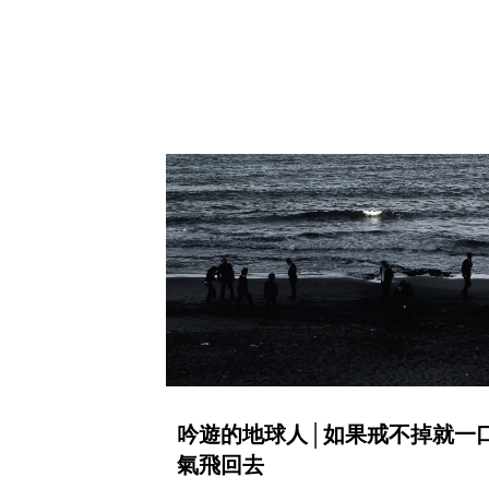
吟遊的地球人│如果戒不掉就一
氣飛回去