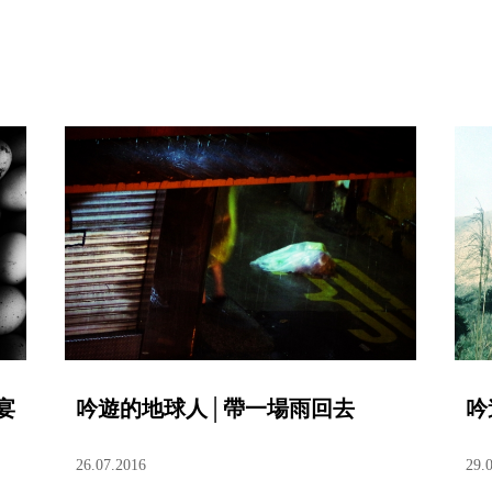
宴
吟遊的地球人│帶一場雨回去
吟
26.07.2016
29.