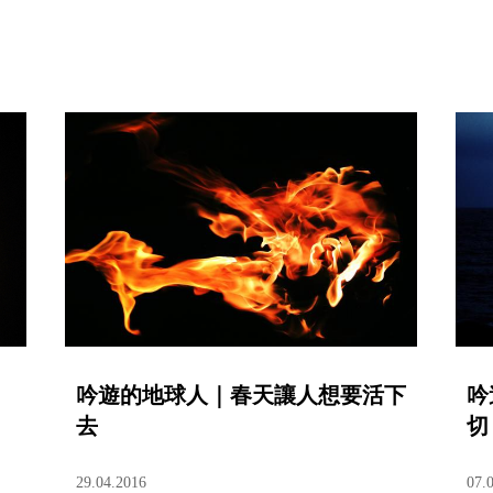
吟遊的地球人｜春天讓人想要活下
吟
去
切
29.04.2016
07.