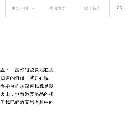
主題企劃
作者專文
線上商店
我說：「當你很認真地在思
都知道的時候，就是在唬
獲得顯著的頭銜或標籤足以
的火山，也看過亮晶晶的極
，但我已經放棄思考其中的