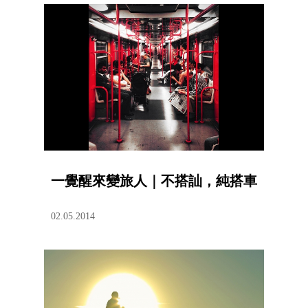
一覺醒來變旅人｜不搭訕，純搭車
02.05.2014