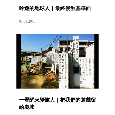
吟遊的地球人｜最終侵蝕基準面
03.09.2015
一覺醒來變旅人｜把我們的遊戲留
給廢墟