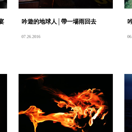
宴
吟遊的地球人│帶一場雨回去
07.26.2016
06