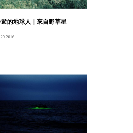
吟遊的地球人｜來自野草星
.29.2016