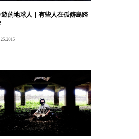
吟遊的地球人｜有些人在孤僻島跨
年
.25.2015