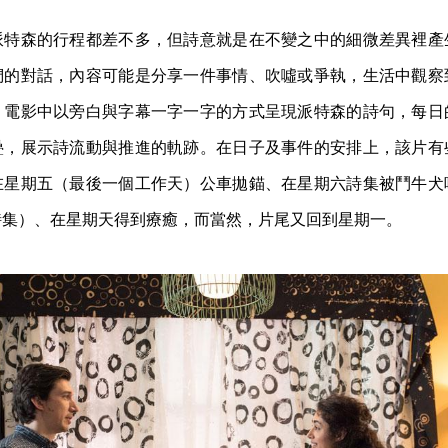
派特森的行程都差不多，但詩意就是在不變之中的細微差異裡產
們的對話，內容可能是分享一件事情、吹噓或爭執，生活中觀察
。電影中以旁白與字幕一字一字的方式呈現派特森的詩句，每日
疊，展示詩流動與推進的軌跡。在日子及事件的安排上，該片有
在星期五（最後一個工作天）公車拋錨、在星期六詩集被鬥牛犬
詩集）、在星期天得到療癒，而當然，片尾又回到星期一。