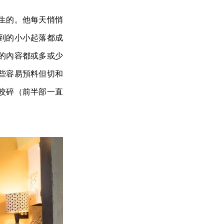
生的。他每天悄悄
到的小小起落都成
的內容都或多或少
些容易預料但切和
咬碎（前半部一直