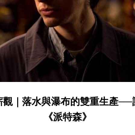
蘄觀｜落水與瀑布的雙重生產──
《派特森》