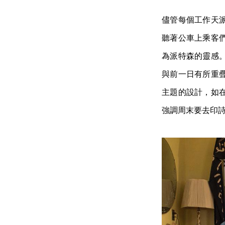
儘管每個工作天
聽著公車上乘客
為派特森的靈感
與前一日有所重
主題的設計，如
強調周末要去印