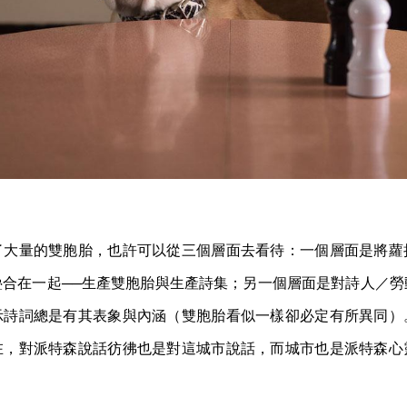
了大量的雙胞胎，也許可以從三個層面去看待：一個層面是將蘿
疊合在一起──生產雙胞胎與生產詩集；另一個層面是對詩人／勞
示詩詞總是有其表象與內涵（雙胞胎看似一樣卻必定有所異同）
在，對派特森說話彷彿也是對這城市說話，而城市也是派特森心