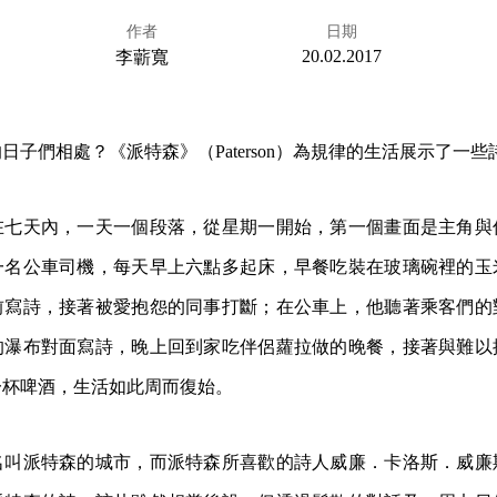
作者
日期
20.02.2017
李蘄寬
日子們相處？《派特森》（Paterson）為規律的生活展示了一
在七天內，一天一個段落，從星期一開始，第一個畫面是主角與
一名公車司機，每天早上六點多起床，早餐吃裝在玻璃碗裡的玉
前寫詩，接著被愛抱怨的同事打斷；在公車上，他聽著乘客們的
的瀑布對面寫詩，晚上回到家吃伴侶蘿拉做的晚餐，接著與難以
一杯啤酒，生活如此周而復始。
名叫派特森的城市，而派特森所喜歡的詩人威廉．卡洛斯．威廉