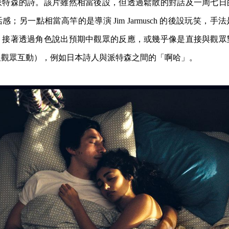
派特森的詩。該片雖然相當後設，但透過鬆散的對話及一周七日
；另一點相當高竿的是導演 Jim Jarmusch 的後設玩笑，
，接著透過角色說出預期中觀眾的反應，或幾乎像是直接與觀眾
跟觀眾互動），例如日本詩人與派特森之間的「啊哈」。