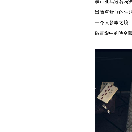
森市並寫過名為
出簡單舒服的生活感
一令人發噱之境
破電影中的時空