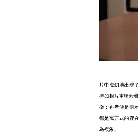
片中魔幻地出現
待如相片重曝般
徵；再者便是暗
都是寓言式的存
為複象。