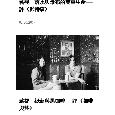
蘄觀｜落水與瀑布的雙重生產──
評《派特森》
02.20.2017
蘄觀｜紙菸與黑咖啡──評《咖啡
與菸》