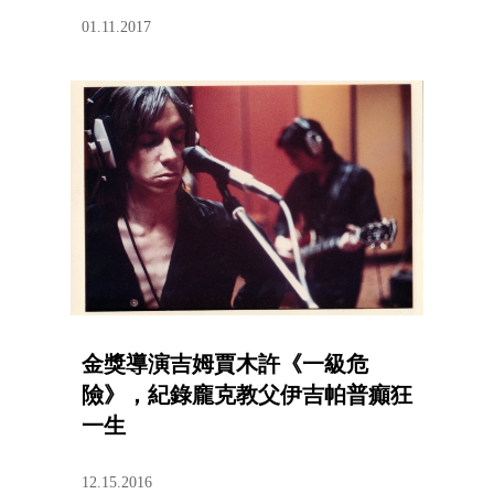
01.11.2017
金獎導演吉姆賈木許《一級危
險》，紀錄龐克教父伊吉帕普癲狂
一生
12.15.2016