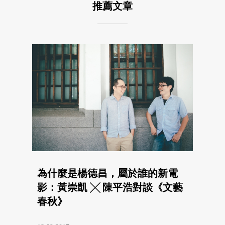
推薦文章
為什麼是楊德昌，屬於誰的新電
影：黃崇凱 ╳ 陳平浩對談《文藝
春秋》