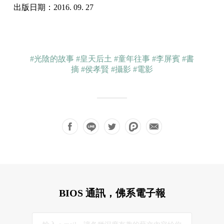
出版日期：2016. 09. 27
#光陰的故事
#皇天后土
#童年往事
#李屏賓
#書
摘
#侯孝賢
#攝影
#電影
BIOS 通訊，佛系電子報