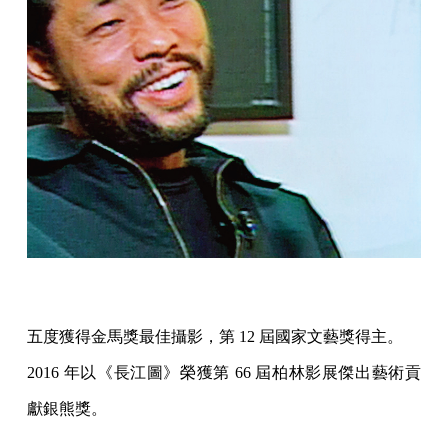
五度獲得金馬獎最佳攝影，第 12 屆國家文藝獎得主。
2016 年以《長江圖》榮獲第 66 屆柏林影展傑出藝術貢
獻銀熊獎。