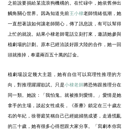
之前說要捐給某流浪狗機構的。在忙碌中，她依舊伸出
觸角關心世界。因為知道先前
王小棣
老師情緒低潮，她
一直想著該如何讓老師開心，傳了訊息說，有可以幫得
上忙的就說。結果小棣老師電話立刻打來，邀請她參與
植劇場的計劃。原本已經洽談好跟大陸的合作，她一回
頭就推掉，奉還兩百五十萬的訂金。
植劇場設定幾大主題，她有自信可以寫理性推理的方
向，對推理躍躍欲試。只是
小棣老師
將恐怖跟推理分在
同一類。她說：「我怕鬼。就被推到愛情。」愛情是她
拿手的主場，談起女性成長，《荼蘼》鎖定在三十歲左
右的年紀，徐譽庭笑稱自己已經媳婦熬成婆，走過慌亂
的三十歲，她有很多心得想跟大家分享。「寫劇本你寫