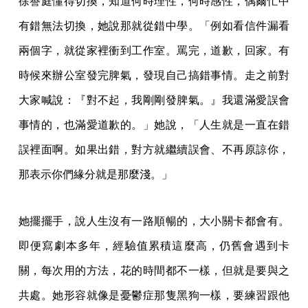
徐譽庭懂得切換，知道何時理性，何時感性，偶爾忙中
有錯無法切換，她說那就從錯中學。「例如看信件漏看
兩個字，就從家裡衝到工作室。罵完，道歉，回家。有
時候來辦公室發完脾氣，發現自己搞錯事情。走之前對
大家喊說：『對不起，我剛剛發脾氣。』我還滿愛誤會
事情的，也滿愛道歉的。」她說，「人生就是一直在錯
誤裡面啊。如果出錯，對方就繼續誤會、不再原諒你，
那表示你們緣分就是那麼淺。」
她擺擺手，說人生沒有一路順暢的，大小關卡都會有。
即便寫劇本多年，經驗值累積這麼高，仍舊會遇到卡
關，每次用的方法，花的時間都不一樣，但就是要與之
共處。她形容就像是憂鬱症那隻黑狗一樣，要練習跟他