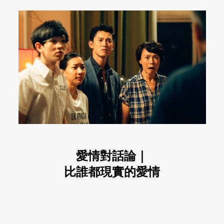
愛情對話論｜
比誰都現實的愛情