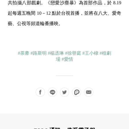
共拍攝八部戲劇。《戀愛沙塵暴》為首部作品，於 8.19
起每週五晚間 10－12 點於台視首播，並將在八大、愛奇
藝、公視等頻道輪番播映。
#荼蘼
#路斯明
#楊丞琳
#徐譽庭
#王小棣
#植劇
場
#愛情