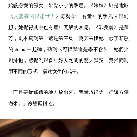
始談戀愛的節奏，帶點小小的跋扈。《妹妹》則是電影
《
艾蜜莉的異想世界
》原聲帶，有童年的手風琴跟幻
想，她覺得其中也有童年瓦解的哀傷。《罪美麗》是萬
芳，劇本寫到第二還是第三集，萬芳來找她，放了新歌
的 demo 一起聽，聽到《可惜我還是學不會》，她們尖
叫擁抱，感覺到跟多年好友之間的驚人默契，竟然同時
用不同的形式，講述女生的成長。
「而且要從遙遠的地方放出來。音量放很大，從遠方傳
過來。」徐譽庭補充。