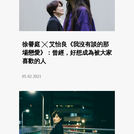
徐譽庭 ╳ 艾怡良《我沒有談的那
場戀愛》：曾經，好想成為被大家
喜歡的人
05.02.2021