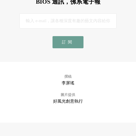
BIOS 通訊，佛系電子報
訂閱
撰稿
李屏瑤
圖片提供
好風光創意執行