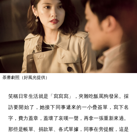
荼蘼劇照（好風光提供）
笑稱日常生活就是「寫寫寫」，夾雜吃飯罵狗發呆。採
訪要開始了，她接下同事遞來的一小疊簽單，寫下名
字，費力蓋章，蓋壞了哀嘆一聲，再拿一張重新來過。
那些是帳單、捐款單、各式單據，同事在旁提醒，這是