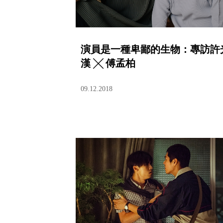
演員是一種卑鄙的生物：專訪許
漢 ╳ 傅孟柏
09.12.2018