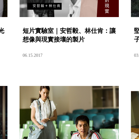
光
短片實驗室｜安哲毅、林仕肯：讓
想像與現實接壤的製片
06.15.2017
03