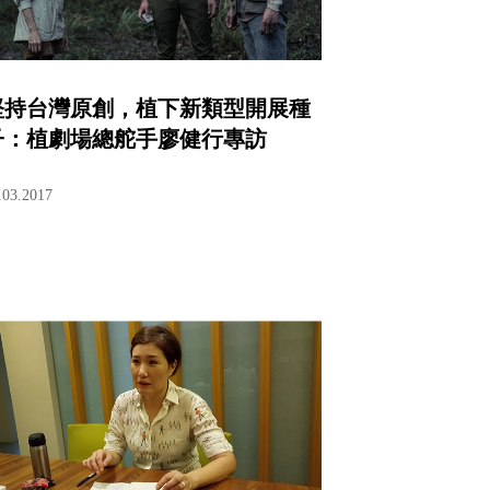
堅持台灣原創，植下新類型開展種
子：植劇場總舵手廖健行專訪
.03.2017