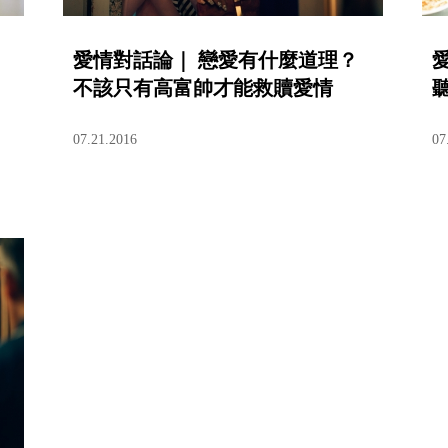
愛情對話論｜ 戀愛有什麼道理？
不該只有高富帥才能救贖愛情
07.21.2016
07