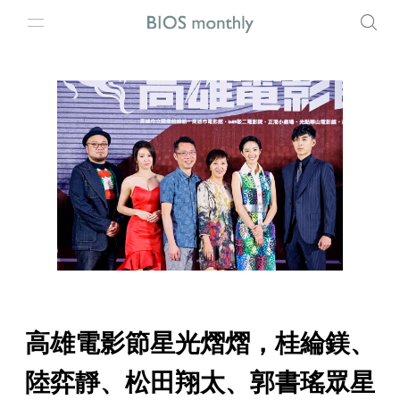
高雄電影節星光熠熠，桂綸鎂、
陸弈靜、松田翔太、郭書瑤眾星