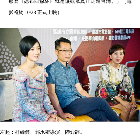
那麼《德布西森林》就是讓觀眾真正走進台灣。」（電
影將於 10/28 正式上映）
左起：桂綸鎂、郭承衢導演、陸弈靜。