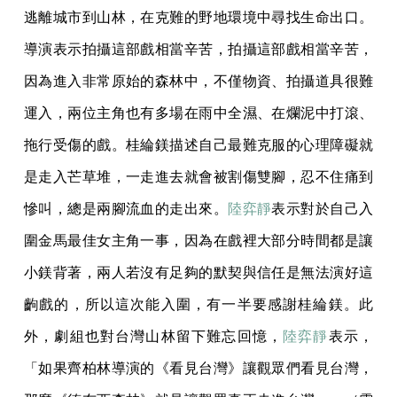
逃離城市到山林，在克難的野地環境中尋找生命出口。
導演表示拍攝這部戲相當辛苦，拍攝這部戲相當辛苦，
因為進入非常原始的森林中，不僅物資、拍攝道具很難
運入，兩位主角也有多場在雨中全濕、在爛泥中打滾、
拖行受傷的戲。桂綸鎂描述自己最難克服的心理障礙就
是走入芒草堆，一走進去就會被割傷雙腳，忍不住痛到
慘叫，總是兩腳流血的走出來。
陸弈靜
表示對於自己入
圍金馬最佳女主角一事，因為在戲裡大部分時間都是讓
小鎂背著，兩人若沒有足夠的默契與信任是無法演好這
齣戲的，所以這次能入圍，有一半要感謝桂綸鎂。此
外，劇組也對台灣山林留下難忘回憶，
陸弈靜
表示，
「如果齊柏林導演的《看見台灣》讓觀眾們看見台灣，