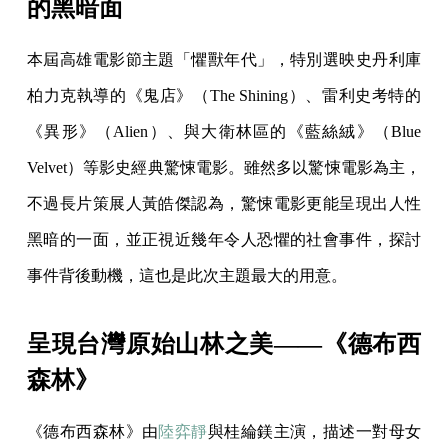
的黑暗面
本屆高雄電影節主題「懼獸年代」，特別選映史丹利庫
柏力克執導的《鬼店》（The Shining）、雷利史考特的
《異形》（Alien）、與大衛林區的《藍絲絨》（Blue
Velvet）等影史經典驚悚電影。雖然多以驚悚電影為主，
不過長片策展人黃皓傑認為，驚悚電影更能呈現出人性
黑暗的一面，並正視近幾年令人恐懼的社會事件，探討
事件背後動機，這也是此次主題最大的用意。
呈現台灣原始山林之美——《德布西
森林》
《德布西森林》由
陸弈靜
與桂綸鎂主演，描述一對母女