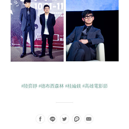
#陸弈靜
#德布西森林
#桂綸鎂
#高雄電影節