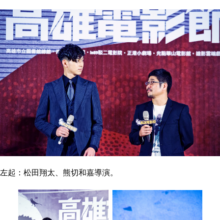
左起：松田翔太、熊切和嘉導演。