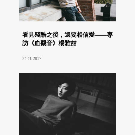
看見殘酷之後，還要相信愛——專
訪《血觀音》楊雅喆
24.11.2017