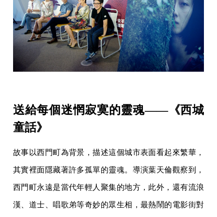
送給每個迷惘寂寞的靈魂——《西城
童話》
故事以西門町為背景，描述這個城市表面看起來繁華，
其實裡面隱藏著許多孤單的靈魂。導演葉天倫觀察到，
西門町永遠是當代年輕人聚集的地方，此外，還有流浪
漢、道士、唱歌弟等奇妙的眾生相，最熱鬧的電影街對