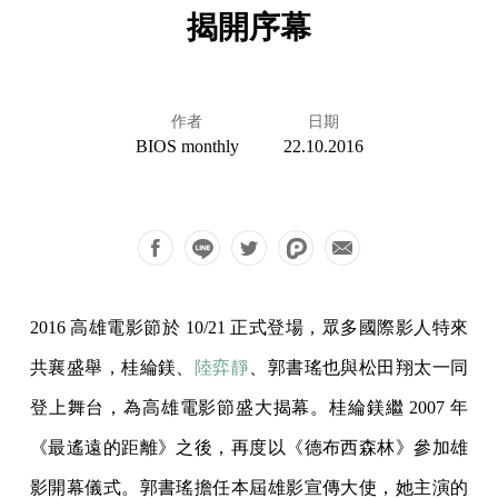
揭開序幕
作者
日期
BIOS monthly
22.10.2016
2016 高雄電影節於 10/21 正式登場，眾多國際影人特來
共襄盛舉，桂綸鎂、
陸弈靜
、郭書瑤也與松田翔太一同
登上舞台，為高雄電影節盛大揭幕。桂綸鎂繼 2007 年
《最遙遠的距離》之後，再度以《德布西森林》參加雄
影開幕儀式。郭書瑤擔任本屆雄影宣傳大使，她主演的