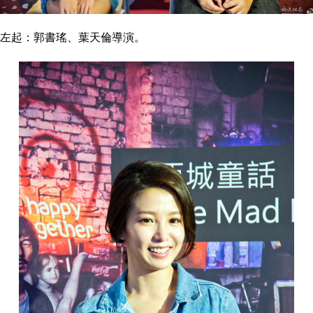
左起：郭書瑤、葉天倫導演。