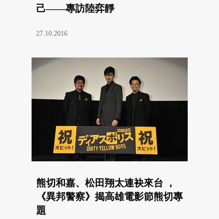
己——專訪陸弈靜
27.10.2016
熊切和嘉、松田翔太連袂來台 ，
《異邦警察》揭高雄電影節熊切專
題