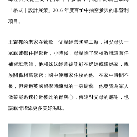
「格式｜設計展策」2016 年度百忙中抽空參與的非營利
項目。
王耀邦的老家在鶯歌，父親經營陶瓷工廠，祖父母與一
眾親戚都住得鄰近，小時候，母親除了學校教職還兼任
補習班老師，他和姊姊經常被託顧在奶媽或姨媽家，親
族關係相當緊密；國中便離家住校的他，在家中時間不
長，但透過英國留學時練就的一身廚藝，他發覺為家人
做菜能迅速拉近彼此的胃與心，傳達對父母的感謝，也
讓親情增添更多美好滋味。