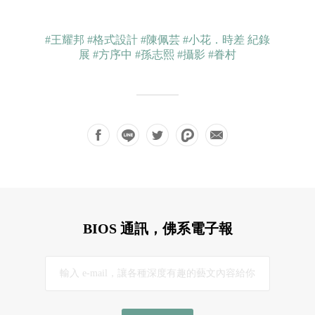
#王耀邦
#格式設計
#陳佩芸
#小花．時差 紀錄
展
#方序中
#孫志熙
#攝影
#眷村
BIOS 通訊，佛系電子報