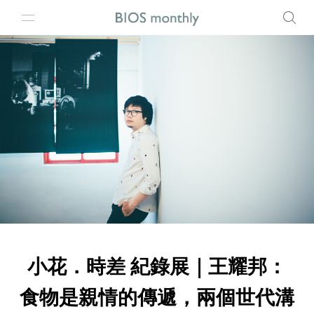
小花．時差 紀錄展｜王耀邦：
食物是親情的傳遞，兩個世代溝