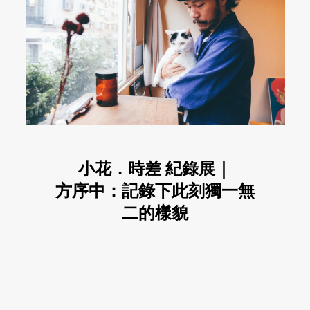
小花．時差 紀錄展｜
方序中：記錄下此刻獨一無
二的樣貌