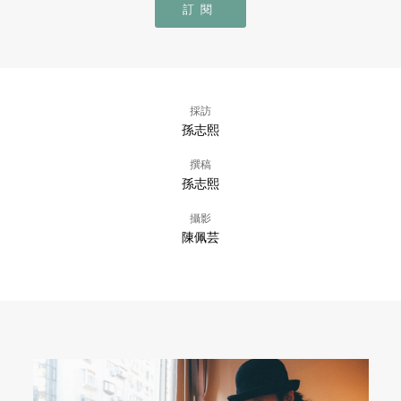
訂閱
採訪
孫志熙
撰稿
孫志熙
攝影
陳佩芸