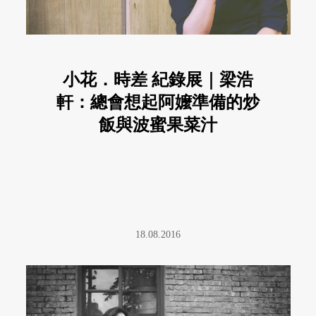
小花．時差 紀錄展｜梁浩
軒：總會想起阿嬤準備的炒
飯與波蜜果菜汁
18.08.2016