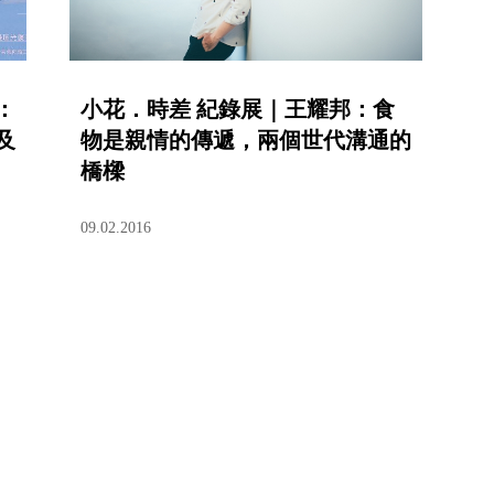
：
小花．時差 紀錄展｜王耀邦：食
及
物是親情的傳遞，兩個世代溝通的
橋樑
09.02.2016