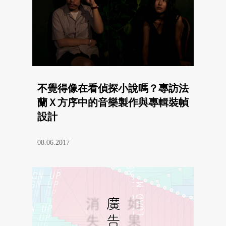
不覺得像在看偵探小說嗎？專訪法
蘭Ｘ方序中的音樂製作與專輯裝幀
設計
08.06.2017