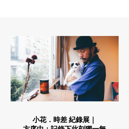
小花．時差 紀錄展｜
方序中：記錄下此刻獨一無