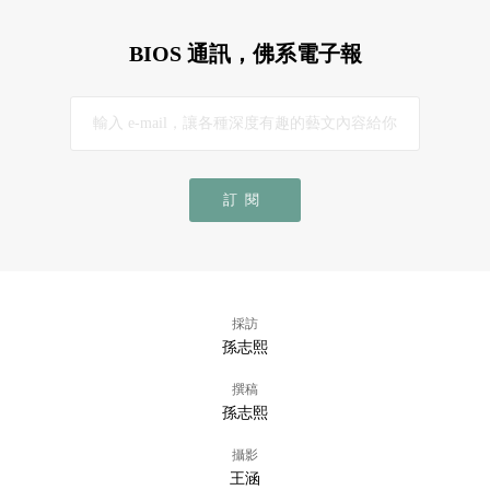
BIOS 通訊，佛系電子報
訂閱
採訪
孫志熙
撰稿
孫志熙
攝影
王涵