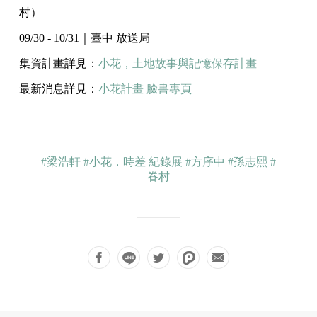
村）
09/30 - 10/31｜臺中 放送局
集資計畫詳見：
小花，土地故事與記憶保存計畫
最新消息詳見：
小花計畫 臉書專頁
#梁浩軒
#小花．時差 紀錄展
#方序中
#孫志熙
#
眷村