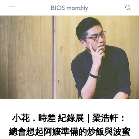
小花．時差 紀錄展｜梁浩軒：
總會想起阿嬤準備的炒飯與波蜜