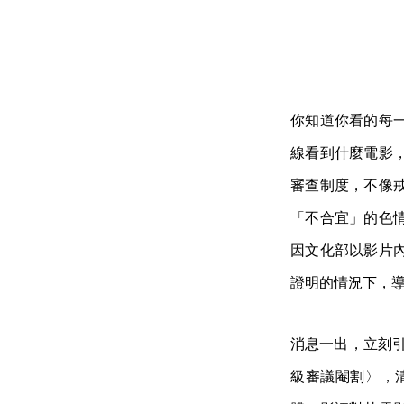
你知道你看的每
線看到什麼電影
審查制度，不像
「不合宜」的色
因文化部以影片內
證明的情況下，
消息一出，立刻
級審議閹割〉，