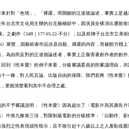
年來針對「色情」、「裸露」而開鍘的泛道德論述，事實上是越
去年台北市文化局主辦的台北藝穗節中，因演員全裸演出遭致衛
劇團」之劇作《34B｜177-65-22-不分》，以及前陣子台北市立
 of Sodom》展覽，因藝術家作品涉及自殺、裸露的內容，而被館方
俗」為由而反對的泛道德論述者，事實上正傷害著創作者的創作
。回到《性本愛》的例子來看，分級審議委員的拒審議理由，亦
第十一條，對人民言論、出版自由的保障。我們若將《性本愛》
視，更能清楚看到其中不合理之處。
員的不予審議說明，《性本愛》因為超出了〈電影片與其廣告片
法〉中第九條第三項，對限制級電影的分級標準：「以動作、影
出強烈之性表現或性暗示，且不致引起十八歲以上之人羞恥或厭