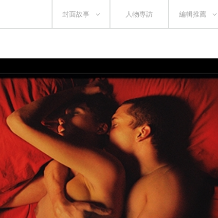
封面故事
人物專訪
編輯推薦