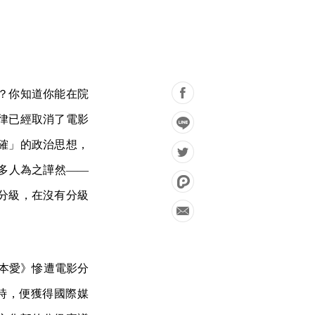
？你知道你能在院
律已經取消了電影
確」的政治思想，
多人為之譁然——
影分級，在沒有分級
本愛》慘遭電影分
 版時，便獲得國際媒