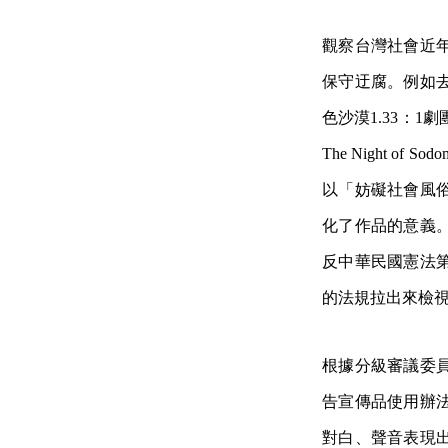
觀察台灣社會近
保守迂腐。例如
色沙漠1.33：1
The Night
以「妨礙社會風
化了作品的意義
反中華民國憲法
的法規拉出來檢
根據分級審議委
告宣傳品使用辦
對白、聲音表現