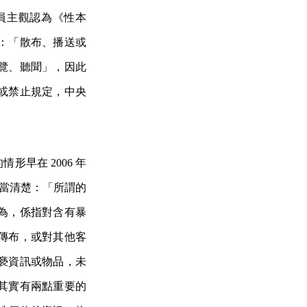
員主觀認為《性本
條：「散布、播送或
覽、聽聞」，因此
或禁止規定，中央
早在 2006 年
得相當清楚：「所謂的
為，係指對含有暴
傳布，或對其他客
褻資訊或物品，未
其實有兩點重要的