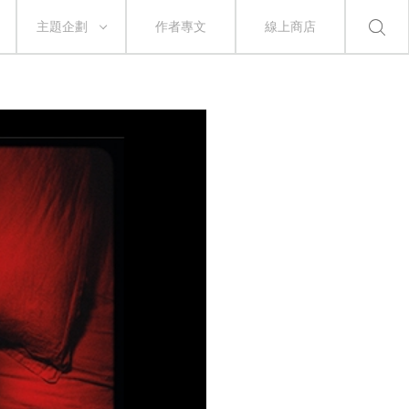
主題企劃
作者專文
線上商店