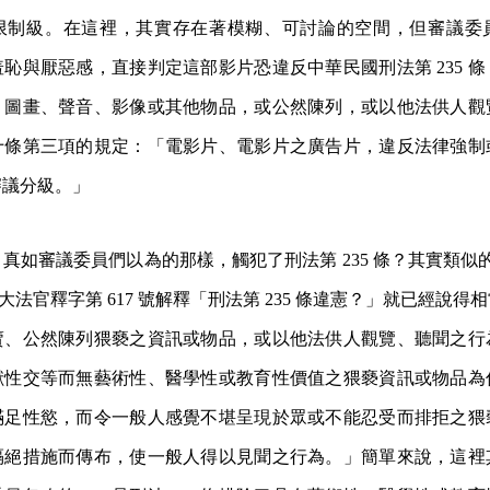
限制級。在這裡，其實存在著模糊、可討論的空間，但審議委
恥與厭惡感，直接判定這部影片恐違反中華民國刑法第 235 
、圖畫、聲音、影像或其他物品，或公然陳列，或以他法供人觀
十條第三項的規定：「電影片、電影片之廣告片，違反法律強制
審議分級。」
如審議委員們以為的那樣，觸犯了刑法第 235 條？其實類似的情形
公佈的大法官釋字第 617 號解釋「刑法第 235 條違憲？」就已經說
賣、公然陳列猥褻之資訊或物品，或以他法供人觀覽、聽聞之行
獸性交等而無藝術性、醫學性或教育性價值之猥褻資訊或物品為
滿足性慾，而令一般人感覺不堪呈現於眾或不能忍受而排拒之猥
隔絕措施而傳布，使一般人得以見聞之行為。」簡單來說，這裡