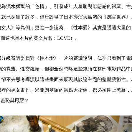
視為流水猛獸的「色情」、引發成年人羞恥與厭惡感的裸露、性
，就已探觸了許多，但唐謨舉了日本導演大島渚的《感官世界》
的女人》等為例；更進一步認為，《性本愛》其實是透過大量的
而這也是本片的英文片名：LOVE）。
部分級審議委員對《性本愛》一片的審議說明，似乎只看到了電
中的裸露、性交鏡頭，但卻全然忽略這些鏡頭在整部電影作品中
，卻不去思考導演以這些畫面來展現其談論主題的整體藝術性。
館裡的裸女畫作、米開朗基羅的露點大衛像，都必須圍上黑幕，
到羞恥與厭惡？