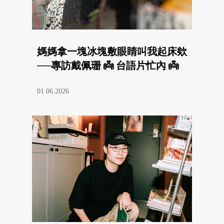
媽媽拿一塊冰塊敷眼睛叫我起床欸
──專訪戴佩珊 👼 台語片忙內 👼
01.06.2026