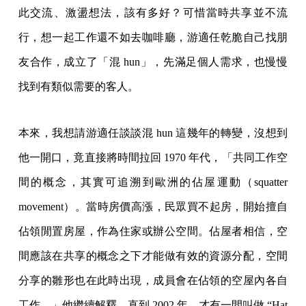
此交流、激盪想法，該有多好？可惜當時共享並不流
行，想一起工作還不如去咖啡廳，游適任乾脆自己找朋
友合作，成立了「混 hun」，先滿足個人需求，也慢慢
找到有類似需要的客人。
本來，我想請游適任談談混 hun 這幾年的轉變，沒想到
他一開口，竟直接將時間拉回 1970 年代，「共同工作空
間的概念，其實可追溯到歐洲的佔屋運動（squatter
movement）。當時房價高漲，民眾買不起房，開始擅自
佔領閒置房屋，作為住家或辦公空間。佔屋者相信，空
間應該在共享的概念之下才能做有效的資源分配，空間
分享的雛形也在此時出現，成員會在佔領的空屋內各自
工作。」他繼續解釋，直到 2002 年，才有一間叫做 “Hat