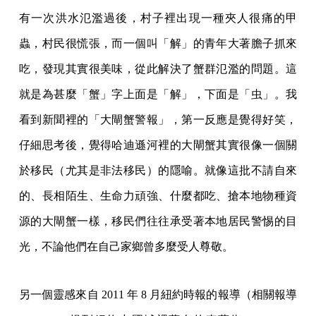
有一次洪水氾濫過後，村子裡出現一種夾人很痛的甲
蟲，村民很慌張，而一個叫「解」的青年大著膽子抓來
吃，發現其實很美味，從此解決了蟹群氾濫的問題。這
就是為甚麼「蟹」字上面是「解」，下面是「虫」。我
看到新聞裡的「大閘蟹警報」，第一反應是覺得好笑，
仔細思考後，覺得哈迪遜河裡的大閘蟹其實很像一個關
於移民（尤其是非法移民）的隱喻。就像這批不請自來
的、長相陌生、生命力頑強、什麼都吃、搶本地物種資
源的大閘蟹一樣，移民們往往承受著本地居民警惕的目
光，不論他們在自己家鄉曾多麼受人尊敬。
另一個靈感來自 2011 年 8 月紐約時報的報導（相關報導