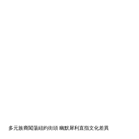
多元族裔闖蕩紐約街頭 幽默犀利直指文化差異