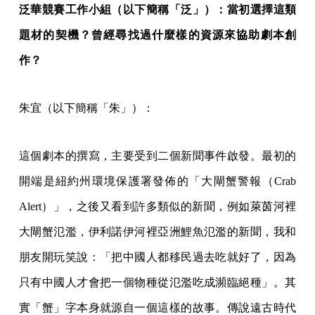
泛華競賽工作小組（以下簡稱「泛」）：當初選擇這類
題材的契機？曾經尋找過什麼樣的資源來協助劇本創
作？
朱宜（以下簡稱「朱」）：
這個劇本的撰寫，主要受到二個新聞事件啟發。最初的
開端是紐約州環境保護署發佈的「大閘蟹警報（Crab
Alert）」，之後又看到許多類似的新聞，例如萊茵河裡
大閘蟹氾濫，伊利諾伊河裡亞洲鯉魚氾濫的新聞，我和
朋友開玩笑說：「把中國人都移民過去吃就好了，因為
只有中國人才會把一個物種從氾濫吃成瀕臨絕種」。其
實「蟹」字本身就源自一個這樣的故事。傳說遠古時代