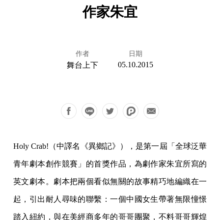
作家朱宜
作者
日期
05.10.2015
舞台上下
Holy Crab!（中譯名《異鄉記》），是第一屆「全球泛華
青年劇本創作競賽」的首獎作品，為劇作家朱宜所寫的
英文劇本。劇本把兩個看似無關的故事精巧地編織在一
起，引出耐人尋味的聯繫：一個中國女生帶著無限憧憬
踏入紐約，與在美經商多年的哥哥團聚，不料哥哥輝煌