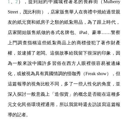
1
、
2
），提到紐約中國城裡著名的喪葬街（Mulberry
Street，茂比利街），店家販售華人在喪禮中燒給過世親
友的紙元寶和紙房子之類的紙紮用品，為了跟上時代，
店家開始販售紙做的各式名牌包、iPad、豪車……警察
上門調查指稱這些紙紮商品上的商標侵犯了著作財產
權，並逮捕了老闆。這個故事給我留下很深的印象，因
為一般來說中國許多習俗在西方人眼裡很容易被邊緣
化，或被視為具有異國情調的怪咖秀（Freak show），但
這篇報導的視角比較不同，多了一些人性化的角度，並
深入探討一般意義上「造假貨」的概念是否能在這種多
元文化民俗環境裡通用，所以我當時還去訪談寫這篇報
導的記者。