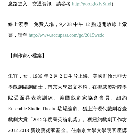
廠路進入。交通資訊：請參考
http://goo.gl/xIySmd
）
線上索票：免費入場，9／28 中午 12 點起開放線上索
票，請至
http://www.accupass.com/go/2015wsdc
【劇作家小檔案】
朱宜，女，1986 年 2 月 2 日生於上海。美國哥倫比亞大
學戲劇編劇碩士，南京大學戲文本科，在挪威奧斯陸學
院受面具表演訓練。美國戲劇家協會會員。紐約
Ensemble Studio Theatre 駐場編劇。獲上海現代戲劇谷壹
戲劇大賞「2015年度菁英編劇奬」。獲紐約戲劇工作坊
2012-2013 新銳藝術家基金。任南京大學文學院客座講