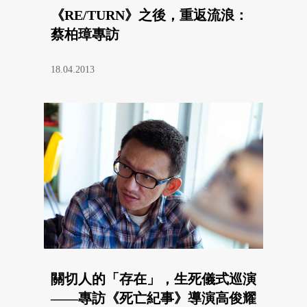
《RE/TURN》之後，重返流浪：
蔡柏璋專訪
18.04.2013
關切人的「存在」，生死儀式巡演
——專訪《死亡紀事》導演高俊耀