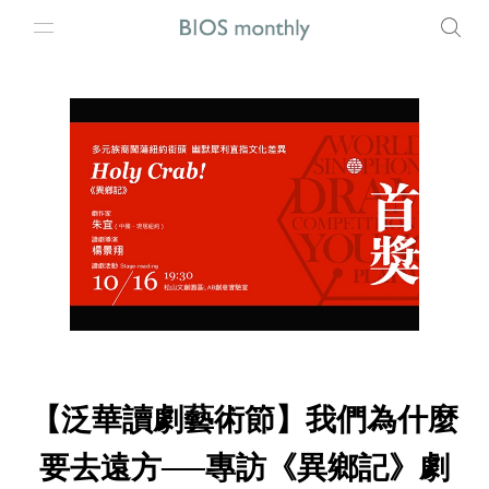
【泛華讀劇藝術節】我們為什麼
要去遠方──專訪《異鄉記》劇