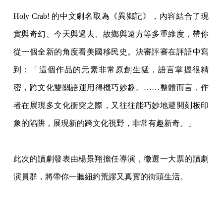
Holy Crab! 的中文劇名取為《異鄉記》，內容結合了現
實與奇幻、今天與過去、故鄉與遠方等多重維度，帶你
從一個全新的角度看美國移民史。決審評審在評語中寫
到：「這個作品的元素非常原創生猛，語言掌握很精
密，跨文化雙關語運用得機巧妙趣。……整體而言，作
者在展現多文化衝突之際，又往往能巧妙地避開刻板印
象的陷阱，展現新的跨文化視野，非常有趣新奇。」
此次的讀劇發表由楊景翔擔任導演，徵選一大票的讀劇
演員群，將帶你一聽紐約荒謬又真實的街頭生活。