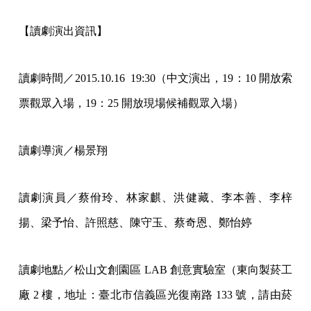
【讀劇演出資訊】
讀劇時間／2015.10.16 19:30（中文演出，19：10 開放索
票觀眾入場，19：25 開放現場候補觀眾入場）
讀劇導演／楊景翔
讀劇演員／蔡佾玲、林家麒、洪健藏、李本善、李梓
揚、梁予怡、許照慈、陳守玉、蔡奇恩、鄭怡婷
讀劇地點／松山文創園區 LAB 創意實驗室（東向製菸工
廠 2 樓，地址：臺北市信義區光復南路 133 號，請由菸