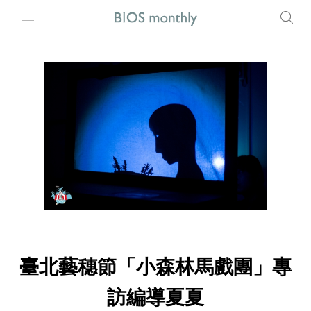
臺北藝穗節「小森林馬戲團」專
訪編導夏夏