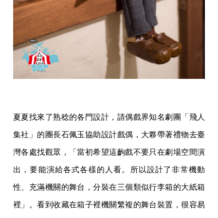
夏夏找來了熟稔的各門設計，請偶戲界知名劇團「飛人
集社」的團長石佩玉協助設計戲偶，大夥帶著禮物去臺
灣各處找觀眾，「當初希望這齣戲不要只在劇場空間演
出，要能演給各式各樣的人看。所以設計了非常機動
性、充滿機關的舞台，分裝在三個類似行李箱的大紙箱
裡」。看到收藏在箱子裡機關繁複的舞台裝置，很容易