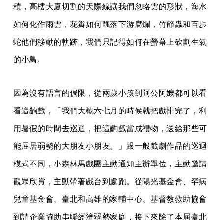
積，高樓大廈切割的天際線讓我們忽略雲的形狀，海水
如何化作雨雲，花瓣如何飄落下游腐爛，竹節蟲和百步
蛇他們移動的軌跡，我們只記得如何在螢幕上砍劃生氣
的小鳥。
因為沒有語言的侷限，從兩歲小孩到阿公阿嬤都可以看
看這齣戲，「我們大概六七月的時候就把戲排完了，利
用暑假的時間去巡迴，把這齣戲當成禮物，送給那些可
能屈居弱勢的大朋友小朋友。」跟一般戲劇作品的巡迴
模式不同，小森林馬戲團主動通知主辦單位，主動邀請
觀眾欣賞，主動帶著戲台到處跑。從陽光基金會、罕病
兒童基金會、臺北和高雄的家輔中心、基督教救助協會
到請企業協助串聯經濟弱勢家庭，接下來除了本屆臺北