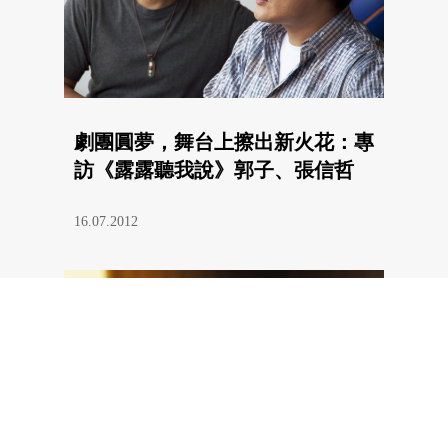
劇團圓夢，舞台上擦出新火花：專
訪《露露聽我說》郭子、張信哲
16.07.2012