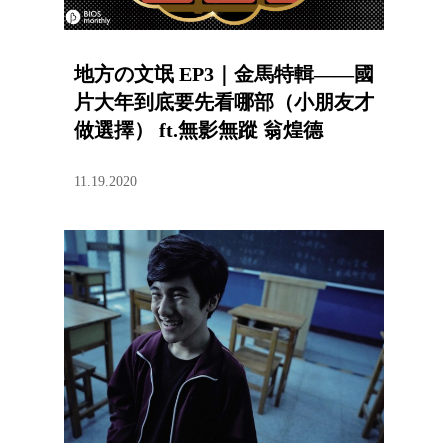
地方の文氓 EP3｜金馬特輯——國
片大年到底要先看哪部（小朋友才
做選擇） ft.無影無蹤 翁煌德
11.19.2020