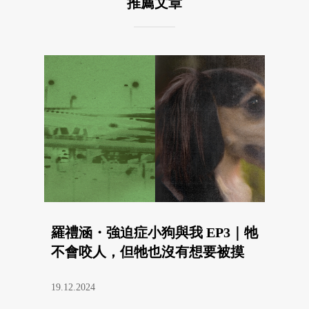
推薦文章
羅禮涵・強迫症小狗與我 EP3｜牠
不會咬人，但牠也沒有想要被摸
19.12.2024