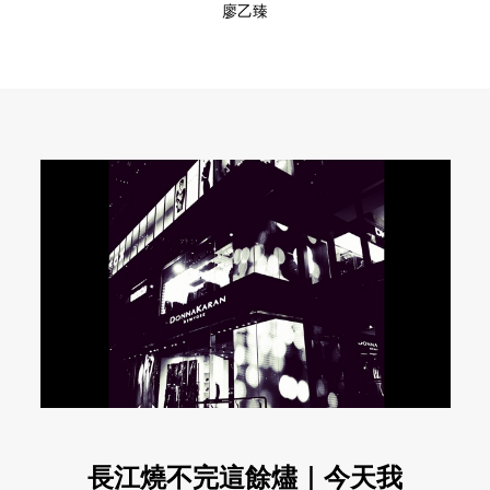
廖乙臻
長江燒不完這餘燼｜今天我