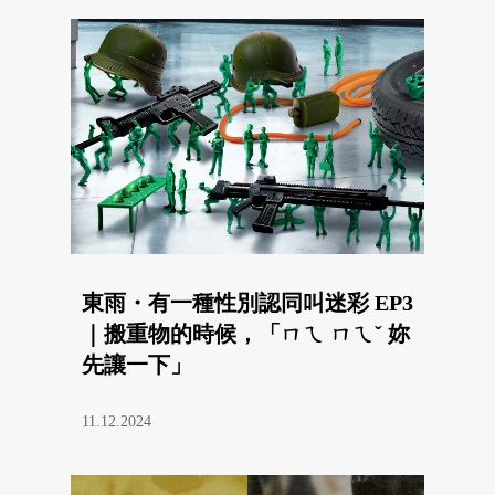
東雨・有一種性別認同叫迷彩 EP3
｜搬重物的時候，「ㄇㄟ ㄇㄟˇ 妳
先讓一下」
11.12.2024