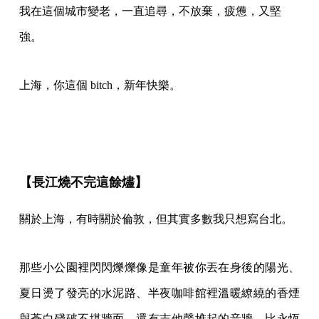
我在這個城市變老，一直追尋，不放棄，疲憊，又堅
強。
上海，你這個 bitch，新年快樂。
【長江燒不完這餘燼】
關於上海，有時關於倫敦，但其實多數我只想寫台北。
那些小公園裡閃閃爍爍像是童年被你丟在身後的陽光、
夏日燙了發亮的水泥路、半夜咖啡館裡溫暖繚繞的香煙
與蒼白殘破不堪牆面，還有吉他聲堆起的音牆，比永恆