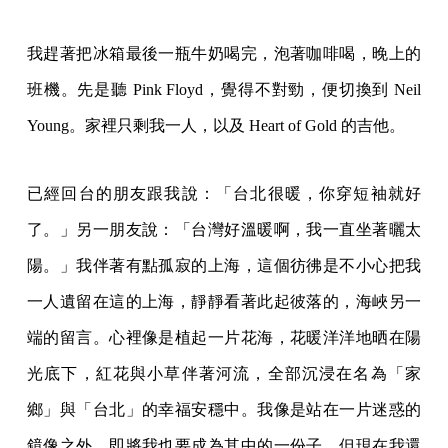
我趕著把冰箱最後一瓶牛奶喝完，泡著咖啡喝，晚上的
班機。先是聽 Pink Floyd，覺得不對勁，便切換到 Neil
Young。家裡只剩我一人，以及 Heart of Gold 的吉他。
已經回台的朋友跟我說：「台北很暖，你穿短袖就好
了。」另一朋友說：「台灣好溫暖啊，我一直坐著曬太
陽。」我伴著有點孤寂的上海，這個彷彿是不小心把我
一人遺留在這的上海，靜靜看著此起彼落的，海峽另一
端的留言。心裡像是植起一片花海，花暖洋洋地晒在陽
光底下，紅花與小草伴著河流，全部沉浸在名為「家
鄉」與「台北」的幸福安穩中。我像是站在一片迷惑的
鏡像之外，即將我也要成為其中的一份子，但現在我還