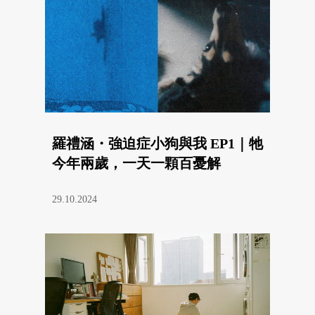
羅禮涵・強迫症小狗與我 EP1｜牠
今年兩歲，一天一顆百憂解
29.10.2024