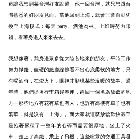
這讓我想到某台灣好友說過，他一回台灣，就只想跟台
灣熟悉的好朋友見面。當他回到上海，就會非常自動切
換至上海模式：每天 party、酒池肉林、上班時努力賺
錢，看著身邊人來來去去。
我想像著，我身邊眾多從大陸各地來的朋友，平時工作
努力掙錢，僵硬的臉龐線條看不出心底柔軟的地方，只
有喝酒時，在燈火下，眼神才顯現某些溫暖的故事。過
年時，他們提著行李箱趕春運，趕回一個名為故鄉的地
方—那些地方有花有草也有人，也許有高樓有車子也有
繁華，就是沒有「上海」。而大家就這麼放鬆歡快甚至
是抱著累積了一整年的心碎而需要復原地，坐上了火
車，走上了高鐵，乘上了飛機，這些喧囂的交通工具嘎