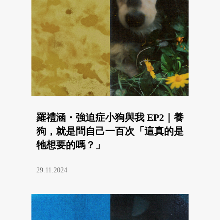
羅禮涵・強迫症小狗與我 EP2｜養
狗，就是問自己一百次「這真的是
牠想要的嗎？」
29.11.2024