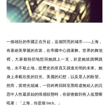
一個雄壯的帝國正在升起，這個閃亮的城市——上海，
有著絕美華麗的衣裳，在帝國中心跳著舞。世界的舞池
裡，大家都熱切地想與她跳上一支，於是她就跳啊跳
地，永不歇止地，從歷史的扉頁又跳進光明的未來。她
身上承載欣羨的目光、美麗的幻想，以及眾人的盼望。
然而，當燈光熄滅，一切終將回歸至黑暗虛無給人的沉
思中人性最原始的情感狀態時，你卻會聽到有人低聲嘶
吼著：「上海，你是個 bitch。」