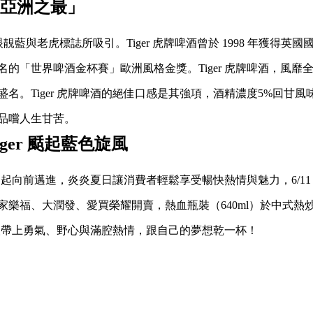
「亞洲之最」
眼靚藍與老虎標誌所吸引。Tiger 虎牌啤酒曾於 1998 年獲得英
的「世界啤酒金杯賽」歐洲風格金獎。Tiger 虎牌啤酒，風靡全
名。Tiger 虎牌啤酒的絕佳口感是其強項，酒精濃度5%回甘
品嚐人生甘苦。
iger 颳起藍色旋風
家一起向前邁進，炎炎夏日讓消費者輕鬆享受暢快熱情與魅力，6/11
樂福、大潤發、愛買榮耀開賣，熱血瓶裝（640ml）於中式熱炒
新鮮人帶上勇氣、野心與滿腔熱情，跟自己的夢想乾一杯！