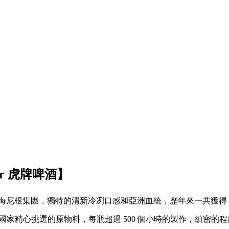
er 虎牌啤酒】
海尼根集團，獨特的清新冷冽口感和亞洲血統，歷年來一共獲得 5
 11 個國家精心挑選的原物料，每瓶超過 500 個小時的製作，縝