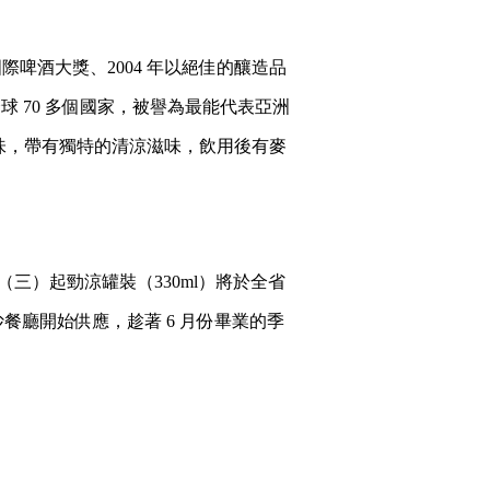
國國際啤酒大獎、2004 年以絕佳的釀造品
球 70 多個國家，被譽為最能代表亞洲
風味，帶有獨特的清涼滋味，飲用後有麥
（三）起勁涼罐裝（330ml）將於全省
餐廳開始供應，趁著 6 月份畢業的季