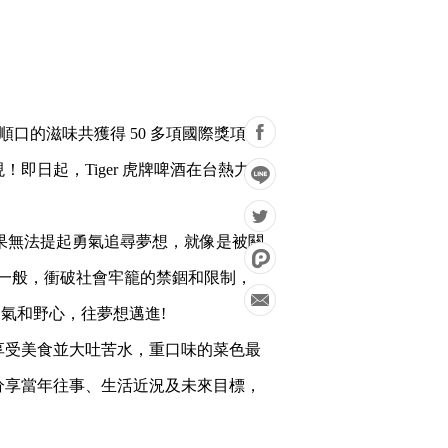
冽順口的滋味共獲得 50 多項國際獎項肯
即日起，Tiger 虎牌啤酒在台熱力開
作，如果無法提起勇氣追尋夢想，就像是被關
的老虎一般，衝破社會牢籠的禁錮和限制，
勇氣和野心，往夢想邁進!
事享受美食並大吐苦水，重口味的菜色最
夜分享當年往事、生活近況及未來目標，