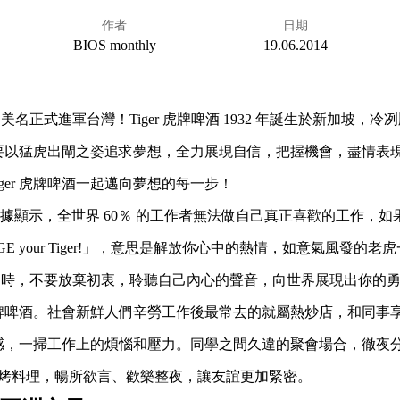
作者
日期
BIOS monthly
19.06.2014
的美名正式進軍台灣！Tiger 虎牌啤酒 1932 年誕生於新加坡，冷
輕人要以猛虎出閘之姿追求夢想，全力展現自信，把握機會，盡情表現！
ger 虎牌啤酒一起邁向夢想的每一步！
iger!」數據顯示，全世界 60％ 的工作者無法做自己真正喜歡的工
E your Tiger!」，意思是解放你心中的熱情，如意氣風發
交叉口時，不要放棄初衷，聆聽自己內心的聲音，向世界展現出你的
r 虎牌啤酒。社會新鮮人們辛勞工作後最常去的就屬熱炒店，和同
涼的口感，一掃工作上的煩惱和壓力。同學之間久違的聚會場合，徹
的燒烤料理，暢所欲言、歡樂整夜，讓友誼更加緊密。