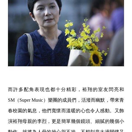
而許多配角表現也都十分精彩，裕翔的室友閃亮和
SM（Super Music）樂團的成員們，活潑而幽默，帶來青
春校園的氣息，他們寬懷而溫暖的心也令人感動。又飾
演裕翔母親的李烈，更是簡單幾個鏡頭、細膩的幾個小
動作，就將為人母的操心與不捨，不想刻意太過關懷又