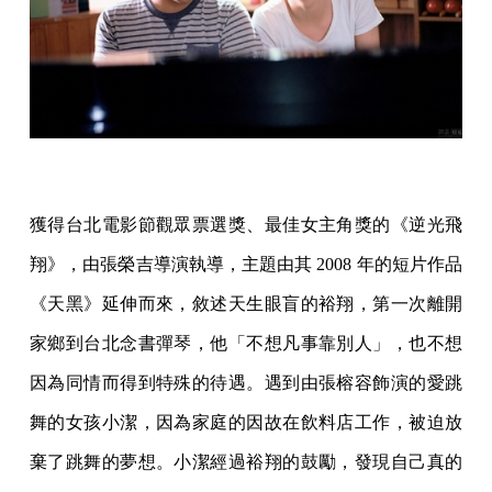
獲得台北電影節觀眾票選獎、最佳女主角獎的《逆光飛
翔》，由張榮吉導演執導，主題由其 2008 年的短片作品
《天黑》延伸而來，敘述天生眼盲的裕翔，第一次離開
家鄉到台北念書彈琴，他「不想凡事靠別人」，也不想
因為同情而得到特殊的待遇。遇到由張榕容飾演的愛跳
舞的女孩小潔，因為家庭的因故在飲料店工作，被迫放
棄了跳舞的夢想。小潔經過裕翔的鼓勵，發現自己真的