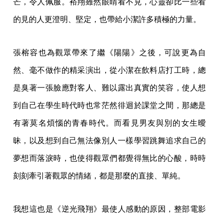
芒，令人佩服。裕翔雖然眼睛看不見，心靈卻比一些看
的見的人更澄明、堅定，也帶給小潔許多積極的力量。
張榕容也為觀眾帶來了繼《陽陽》之後，可說更為自
然、毫不做作的精采演出，從小潔在飲料店打工時，總
是臭著一張臉應對客人、難以露出真實的笑容，使人想
到自己在學生時代時也常茫然徘迴於課堂之間，那總是
有著莫名煩惱的青春時代。而看見男友與別的女生曖
昧，以及想到自己無法像別人一樣學習跳舞追求自己的
夢想而落淚時，也使得觀眾們都覺得無比的心酸，時時
刻刻牽引著觀眾的情緒，都是那麼的直接、單純。
我想這也是《逆光飛翔》最使人感動的原因，整部電影