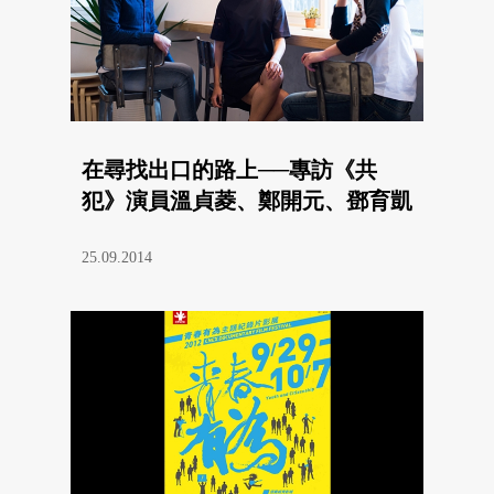
在尋找出口的路上──專訪《共
犯》演員溫貞菱、鄭開元、鄧育凱
25.09.2014