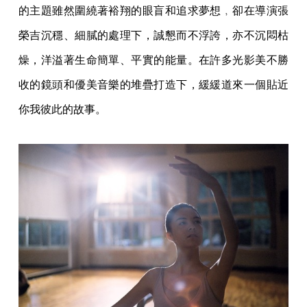
的主題雖然圍繞著裕翔的眼盲和追求夢想﹐卻在導演張
榮吉沉穩、細膩的處理下，誠懇而不浮誇，亦不沉悶枯
燥，洋溢著生命簡單、平實的能量。在許多光影美不勝
收的鏡頭和優美音樂的堆疊打造下，緩緩道來一個貼近
你我彼此的故事。