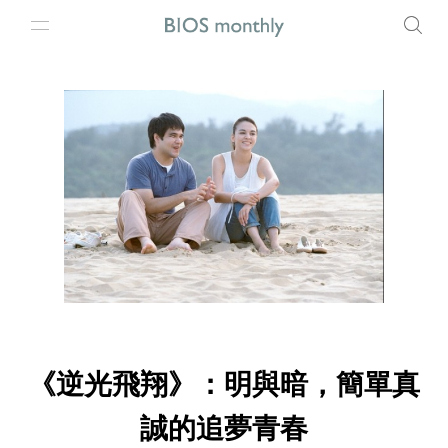
《逆光飛翔》：明與暗，簡單真
誠的追夢青春