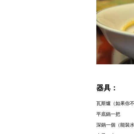
器具：
瓦斯爐（如果你
平底鍋一把
深鍋一個（能裝