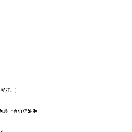
酒就好。）
包裝上有鮮奶油泡