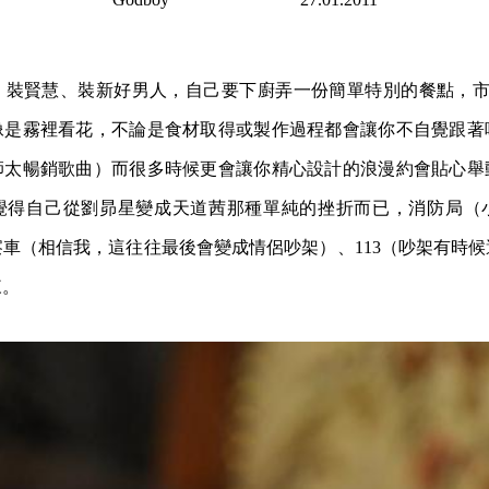
裝賢慧、裝新好男人，自己要下廚弄一份簡單特別的餐點，市面上很
像是霧裡看花，不論是食材取得或製作過程都會讓你不自覺跟著
師太暢銷歌曲）而很多時候更會讓你精心設計的浪漫約會貼心舉
覺得自己從劉昴星變成天道茜那種單純的挫折而已，消防局（
車（相信我，這往往最後會變成情侶吵架）、113（吵架有時
來。