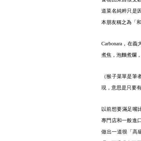
道菜名純粹只是
本朋友稱之為「
Carbonar
煮焦，泡麵煮爛
（猴子菜單是筆
現，意思是只要
以前想要滿足嘴比較挑的
專門店和一般進
做出一道很「高級」的 