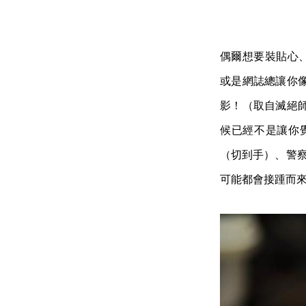
偶爾想要裝貼心、
或是網誌總讓你
影！（取自滅絕
候已經不是讓你
（切到手）、警察
可能都會接踵而