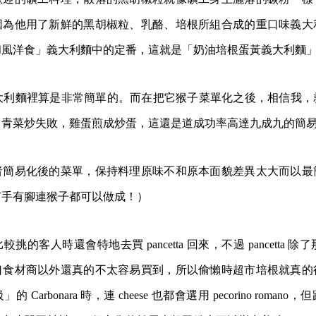
因為他用了新鮮的黑胡椒粒、乳酪、培根所組合成的重口味義大
和風洋食」義大利麵中的定番，這就是「奶油培根蛋黃義大利麵
a，在義大利麵裡算是非常簡單的。而在把它猴子菜單化之後，相信我
，青菜炒失敗，雞蛋煎成炒蛋，這還是道成功率高達九成九的簡
者簡易化後的菜單，保持料理原味不和原本面貌差異太大而以最
有手有腳連猴子都可以做成！）
客人時還會特地去買 pancetta 回來，不過 pancetta 除了那種 ch
口食材商以外還真的不太容易買到，所以偷懶時超市培根就真的
Carbonara 時，連 cheese 也都會選用 pecorino roma