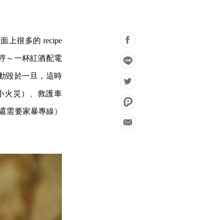
多的 recipe
哼～一杯紅酒配電
動毀於一旦，這時
小火災）、救護車
候還需要家暴專線）