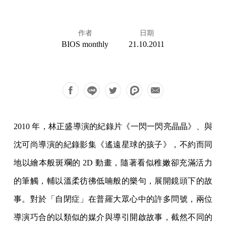
作者
日期
BIOS monthly
21.10.2011
2010 年，林正盛導演的紀錄片《一閃一閃亮晶晶》、與
沈可尚導演的紀錄影集《遙遠星球的孩子》，不約而同
地以繪本般斑斕的 2D 動畫，隨著看似稚嫩卻充滿活力
的筆觸，輔以溫柔彷彿低喃般的樂句，展開鏡頭下的故
事。對於「自閉症」在普羅大眾心中的許多問號，兩位
導演巧合的以類似的媒介與導引開啟故事，截然不同的