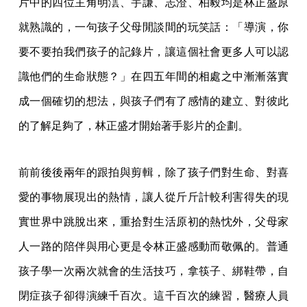
片中的四位主角明澐、宇謙、志澄、柏毅均是林正盛原
就熟識的，一句孩子父母閒談間的玩笑話：「導演，你
要不要拍我們孩子的記錄片，讓這個社會更多人可以認
識他們的生命狀態？」在四五年間的相處之中漸漸落實
成一個確切的想法，與孩子們有了感情的建立、對彼此
的了解足夠了，林正盛才開始著手影片的企劃。
前前後後兩年的跟拍與剪輯，除了孩子們對生命、對喜
愛的事物展現出的熱情，讓人從斤斤計較利害得失的現
實世界中跳脫出來，重拾對生活原初的熱忱外，父母家
人一路的陪伴與用心更是令林正盛感動而敬佩的。普通
孩子學一次兩次就會的生活技巧，拿筷子、綁鞋帶，自
閉症孩子卻得演練千百次。這千百次的練習，醫療人員