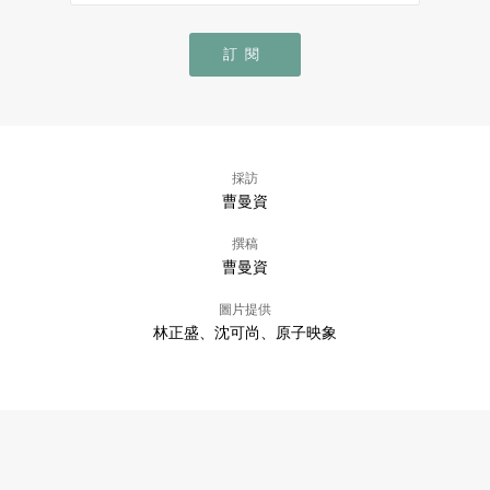
訂閱
採訪
曹曼資
撰稿
曹曼資
圖片提供
林正盛、沈可尚、原子映象