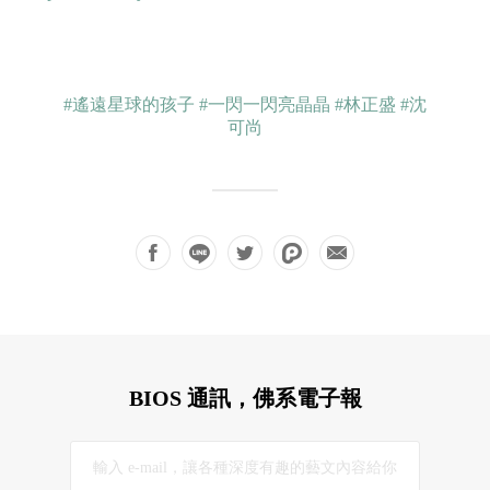
#遙遠星球的孩子
#一閃一閃亮晶晶
#林正盛
#沈
可尚
BIOS 通訊，佛系電子報