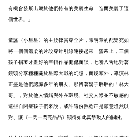
有機會發展出屬於他們特有的美麗生命，進而美麗了這
個世界。」
童謠〈小星星〉的主旋律貫穿全片，陳明章的配樂宛如
將一個個溫柔的片段穿針引線連接起來，螢幕上，三個
孩子指著才畫好的巨幅作品侃侃而談，七嘴八舌地對著
鏡頭分享種種關於星際大戰的幻想，而鏡頭外，導演林
正盛是他們認識多年的朋友、那留著鬍子胖胖的「林大
哥」，對於他人情緒與外在環境、社交人際並不敏感的
這些自閉症孩子們來說，或許這份熟稔正是願意坦然以
對、讓《一閃一閃亮晶晶》顯得如此真摯動人的關鍵。