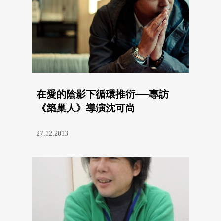
在愛的陰影下循環推衍──專訪
《築巢人》導演沈可尚
27.12.2013